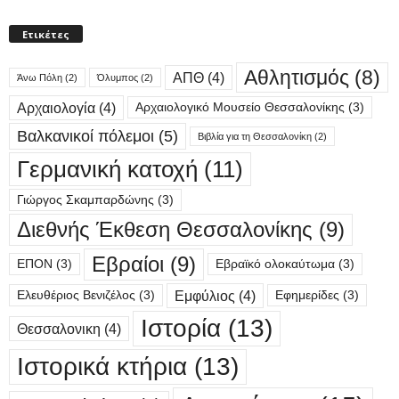
Ετικέτες
Αθλητισμός
(8)
ΑΠΘ
(4)
Άνω Πόλη
(2)
Όλυμπος
(2)
Αρχαιολογία
(4)
Αρχαιολογικό Μουσείο Θεσσαλονίκης
(3)
Βαλκανικοί πόλεμοι
(5)
Βιβλία για τη Θεσσαλονίκη
(2)
Γερμανική κατοχή
(11)
Γιώργος Σκαμπαρδώνης
(3)
Διεθνής Έκθεση Θεσσαλονίκης
(9)
Εβραίοι
(9)
ΕΠΟΝ
(3)
Εβραϊκό ολοκαύτωμα
(3)
Εμφύλιος
(4)
Ελευθέριος Βενιζέλος
(3)
Εφημερίδες
(3)
Ιστορία
(13)
Θεσσαλονικη
(4)
Ιστορικά κτήρια
(13)