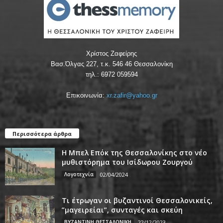
Χρίστος Ζαφείρης
Βασ.Όλγας 227, τ.κ. 546 46 Θεσσαλονίκη
τηλ.: 6972 059594
Επικοινωνία:
xr.zafir@yahoo.gr
Περισσότερα άρθρα
Η Μπελ Επόκ της Θεσσαλονίκης στο νέο
μυθιστόρημα του Ισίδωρου Ζουργού
Λογοτεχνία
02/04/2024
Τι έτρωγαν οι βυζαντινοί Θεσσαλονικείς,
”μαγειρείαι”, συνταγές και σκεύη
ΒΥΖΑΝΤΙΝΗ ΘΕΣΣΑΛΟΝΙΚΗ
22/12/2023