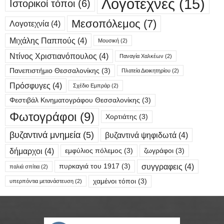
Λογοτέχνες
(15)
Ιστορικοί τόποι
(6)
Μεσοπόλεμος
(7)
Λογοτεχνία
(4)
Μιχάλης Παππούς
(4)
Μουσική
(2)
Ντίνος Χριστιανόπουλος
(4)
Παναγία Χαλκέων
(2)
Πανεπιστήμιο Θεσσαλονίκης
(3)
Πλατεία Διοικητηρίου
(2)
Πρόσφυγες
(4)
Σχέδιο Εμπράρ
(2)
Φεστιβάλ Κινηματογράφου Θεσσαλονίκης
(3)
Φωτογράφοι
(9)
Χορτιάτης
(3)
βυζαντινά μνημεία
(5)
βυζαντινά ψηφιδωτά
(4)
δήμαρχοι
(4)
εμφύλιος πόλεμος
(3)
ζωγράφοι
(3)
συγγραφεις
(4)
πυρκαγιά του 1917
(3)
παλιά σπίτια
(2)
χαμένοι τόποι
(3)
υπερπόντια μετανάστευση
(2)