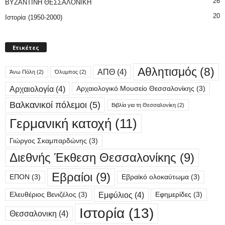
26
ΒΥΖΑΝΤΙΝΗ ΘΕΣΣΑΛΟΝΙΚΗ
20
Ιστορία (1950-2000)
Ετικέτες
Αθλητισμός
(8)
ΑΠΘ
(4)
Άνω Πόλη
(2)
Όλυμπος
(2)
Αρχαιολογία
(4)
Αρχαιολογικό Μουσείο Θεσσαλονίκης
(3)
Βαλκανικοί πόλεμοι
(5)
Βιβλία για τη Θεσσαλονίκη
(2)
Γερμανική κατοχή
(11)
Γιώργος Σκαμπαρδώνης
(3)
Διεθνής Έκθεση Θεσσαλονίκης
(9)
Εβραίοι
(9)
ΕΠΟΝ
(3)
Εβραϊκό ολοκαύτωμα
(3)
Εμφύλιος
(4)
Ελευθέριος Βενιζέλος
(3)
Εφημερίδες
(3)
Ιστορία
(13)
Θεσσαλονικη
(4)