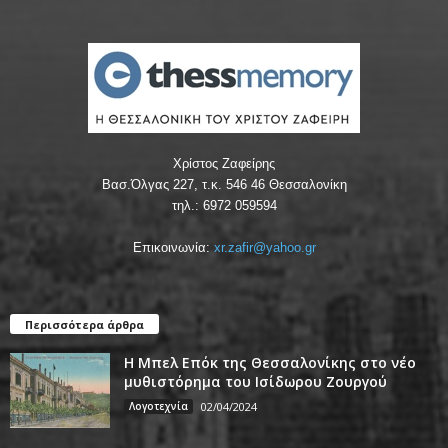
Χρίστος Ζαφείρης
Βασ.Όλγας 227, τ.κ. 546 46 Θεσσαλονίκη
τηλ.: 6972 059594
Επικοινωνία:
xr.zafir@yahoo.gr
Περισσότερα άρθρα
Η Μπελ Επόκ της Θεσσαλονίκης στο νέο
μυθιστόρημα του Ισίδωρου Ζουργού
Λογοτεχνία
02/04/2024