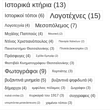
Ιστορικά κτήρια
(13)
Λογοτέχνες
(15)
Ιστορικοί τόποι
(6)
Μεσοπόλεμος
(7)
Λογοτεχνία
(4)
Μιχάλης Παππούς
(4)
Μουσική
(2)
Ντίνος Χριστιανόπουλος
(4)
Παναγία Χαλκέων
(2)
Πανεπιστήμιο Θεσσαλονίκης
(3)
Πλατεία Διοικητηρίου
(2)
Πρόσφυγες
(4)
Σχέδιο Εμπράρ
(2)
Φεστιβάλ Κινηματογράφου Θεσσαλονίκης
(3)
Φωτογράφοι
(9)
Χορτιάτης
(3)
βυζαντινά μνημεία
(5)
βυζαντινά ψηφιδωτά
(4)
δήμαρχοι
(4)
εμφύλιος πόλεμος
(3)
ζωγράφοι
(3)
συγγραφεις
(4)
πυρκαγιά του 1917
(3)
παλιά σπίτια
(2)
χαμένοι τόποι
(3)
υπερπόντια μετανάστευση
(2)