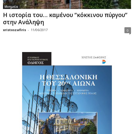
Μνημεία
Η ιστορία του… καμένου “κόκκινου πύργου’’
στην Ανάληψη
xristoszafiris
-
11/06/2017
0