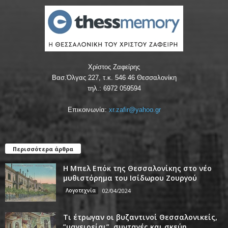
Χρίστος Ζαφείρης
Βασ.Όλγας 227, τ.κ. 546 46 Θεσσαλονίκη
τηλ.: 6972 059594
Επικοινωνία:
xr.zafir@yahoo.gr
Περισσότερα άρθρα
Η Μπελ Επόκ της Θεσσαλονίκης στο νέο
μυθιστόρημα του Ισίδωρου Ζουργού
Λογοτεχνία
02/04/2024
Τι έτρωγαν οι βυζαντινοί Θεσσαλονικείς,
”μαγειρείαι”, συνταγές και σκεύη