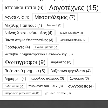
Λογοτέχνες
(15)
Ιστορικοί τόποι
(6)
Μεσοπόλεμος
(7)
Λογοτεχνία
(4)
Μιχάλης Παππούς
(4)
Μουσική
(2)
Ντίνος Χριστιανόπουλος
(4)
Παναγία Χαλκέων
(2)
Πανεπιστήμιο Θεσσαλονίκης
(3)
Πλατεία Διοικητηρίου
(2)
Πρόσφυγες
(4)
Σχέδιο Εμπράρ
(2)
Φεστιβάλ Κινηματογράφου Θεσσαλονίκης
(3)
Φωτογράφοι
(9)
Χορτιάτης
(3)
βυζαντινά μνημεία
(5)
βυζαντινά ψηφιδωτά
(4)
δήμαρχοι
(4)
εμφύλιος πόλεμος
(3)
ζωγράφοι
(3)
συγγραφεις
(4)
πυρκαγιά του 1917
(3)
παλιά σπίτια
(2)
χαμένοι τόποι
(3)
υπερπόντια μετανάστευση
(2)