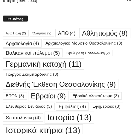
Ιστορία (1950-2000)
Ετικέτες
Αθλητισμός
(8)
ΑΠΘ
(4)
Άνω Πόλη
(2)
Όλυμπος
(2)
Αρχαιολογία
(4)
Αρχαιολογικό Μουσείο Θεσσαλονίκης
(3)
Βαλκανικοί πόλεμοι
(5)
Βιβλία για τη Θεσσαλονίκη
(2)
Γερμανική κατοχή
(11)
Γιώργος Σκαμπαρδώνης
(3)
Διεθνής Έκθεση Θεσσαλονίκης
(9)
Εβραίοι
(9)
ΕΠΟΝ
(3)
Εβραϊκό ολοκαύτωμα
(3)
Εμφύλιος
(4)
Ελευθέριος Βενιζέλος
(3)
Εφημερίδες
(3)
Ιστορία
(13)
Θεσσαλονικη
(4)
Ιστορικά κτήρια
(13)