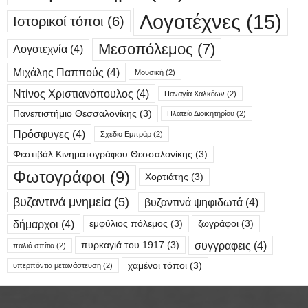
Λογοτέχνες
(15)
Ιστορικοί τόποι
(6)
Μεσοπόλεμος
(7)
Λογοτεχνία
(4)
Μιχάλης Παππούς
(4)
Μουσική
(2)
Ντίνος Χριστιανόπουλος
(4)
Παναγία Χαλκέων
(2)
Πανεπιστήμιο Θεσσαλονίκης
(3)
Πλατεία Διοικητηρίου
(2)
Πρόσφυγες
(4)
Σχέδιο Εμπράρ
(2)
Φεστιβάλ Κινηματογράφου Θεσσαλονίκης
(3)
Φωτογράφοι
(9)
Χορτιάτης
(3)
βυζαντινά μνημεία
(5)
βυζαντινά ψηφιδωτά
(4)
δήμαρχοι
(4)
εμφύλιος πόλεμος
(3)
ζωγράφοι
(3)
συγγραφεις
(4)
πυρκαγιά του 1917
(3)
παλιά σπίτια
(2)
χαμένοι τόποι
(3)
υπερπόντια μετανάστευση
(2)