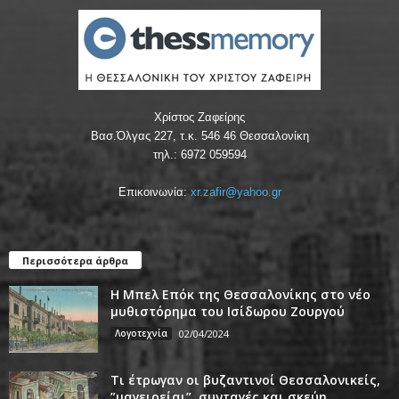
Χρίστος Ζαφείρης
Βασ.Όλγας 227, τ.κ. 546 46 Θεσσαλονίκη
τηλ.: 6972 059594
Επικοινωνία:
xr.zafir@yahoo.gr
Περισσότερα άρθρα
Η Μπελ Επόκ της Θεσσαλονίκης στο νέο
μυθιστόρημα του Ισίδωρου Ζουργού
Λογοτεχνία
02/04/2024
Τι έτρωγαν οι βυζαντινοί Θεσσαλονικείς,
”μαγειρείαι”, συνταγές και σκεύη