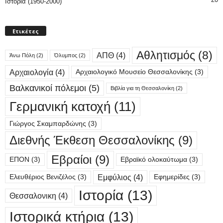
Ιστορία (1950-2000)
Ετικέτες
Αθλητισμός
(8)
ΑΠΘ
(4)
Άνω Πόλη
(2)
Όλυμπος
(2)
Αρχαιολογία
(4)
Αρχαιολογικό Μουσείο Θεσσαλονίκης
(3)
Βαλκανικοί πόλεμοι
(5)
Βιβλία για τη Θεσσαλονίκη
(2)
Γερμανική κατοχή
(11)
Γιώργος Σκαμπαρδώνης
(3)
Διεθνής Έκθεση Θεσσαλονίκης
(9)
Εβραίοι
(9)
ΕΠΟΝ
(3)
Εβραϊκό ολοκαύτωμα
(3)
Εμφύλιος
(4)
Ελευθέριος Βενιζέλος
(3)
Εφημερίδες
(3)
Ιστορία
(13)
Θεσσαλονικη
(4)
Ιστορικά κτήρια
(13)