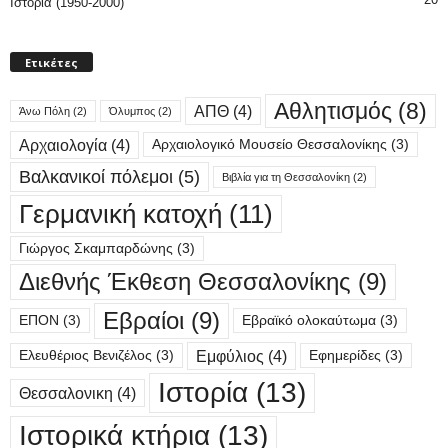
Ιστορία (1950-2000)
Ετικέτες
Αθλητισμός
(8)
ΑΠΘ
(4)
Άνω Πόλη
(2)
Όλυμπος
(2)
Αρχαιολογία
(4)
Αρχαιολογικό Μουσείο Θεσσαλονίκης
(3)
Βαλκανικοί πόλεμοι
(5)
Βιβλία για τη Θεσσαλονίκη
(2)
Γερμανική κατοχή
(11)
Γιώργος Σκαμπαρδώνης
(3)
Διεθνής Έκθεση Θεσσαλονίκης
(9)
Εβραίοι
(9)
ΕΠΟΝ
(3)
Εβραϊκό ολοκαύτωμα
(3)
Εμφύλιος
(4)
Ελευθέριος Βενιζέλος
(3)
Εφημερίδες
(3)
Ιστορία
(13)
Θεσσαλονικη
(4)
Ιστορικά κτήρια
(13)