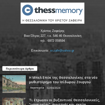
Χρίστος Ζαφείρης
Βασ.Όλγας 227, τ.κ. 546 46 Θεσσαλονίκη
τηλ.: 6972 059594
Επικοινωνία:
xr.zafir@yahoo.gr
Περισσότερα άρθρα
Η Μπελ Επόκ της Θεσσαλονίκης στο νέο
μυθιστόρημα του Ισίδωρου Ζουργού
Λογοτεχνία
02/04/2024
Τι έτρωγαν οι βυζαντινοί Θεσσαλονικείς,
”μαγειρείαι”, συνταγές και σκεύη