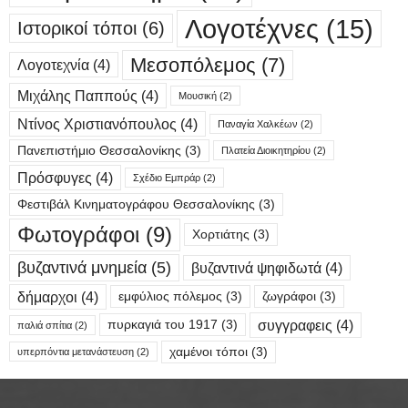
Λογοτέχνες
(15)
Ιστορικοί τόποι
(6)
Μεσοπόλεμος
(7)
Λογοτεχνία
(4)
Μιχάλης Παππούς
(4)
Μουσική
(2)
Ντίνος Χριστιανόπουλος
(4)
Παναγία Χαλκέων
(2)
Πανεπιστήμιο Θεσσαλονίκης
(3)
Πλατεία Διοικητηρίου
(2)
Πρόσφυγες
(4)
Σχέδιο Εμπράρ
(2)
Φεστιβάλ Κινηματογράφου Θεσσαλονίκης
(3)
Φωτογράφοι
(9)
Χορτιάτης
(3)
βυζαντινά μνημεία
(5)
βυζαντινά ψηφιδωτά
(4)
δήμαρχοι
(4)
εμφύλιος πόλεμος
(3)
ζωγράφοι
(3)
συγγραφεις
(4)
πυρκαγιά του 1917
(3)
παλιά σπίτια
(2)
χαμένοι τόποι
(3)
υπερπόντια μετανάστευση
(2)