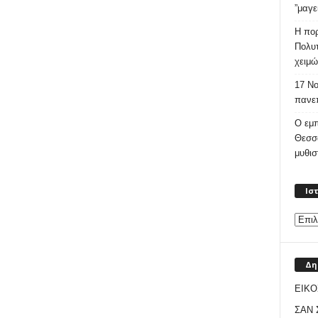
”μαγε
Η πορ
Πολυτ
χειμώ
17 Νο
πανεπ
Ο εμπ
Θεσσ
μυθι
Ισ
Δη
ΕΙΚΟ
ΣΑΝ