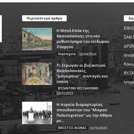
Περισσότερα άρθρα
Δη
ΕΙΚΟ
Η Μπελ Επόκ της
Θεσσαλονίκης στο νέο
ΣΑΝ 
μυθιστόρημα του Ισίδωρου
Ζουργού
ΔΡΩ
Λογοτεχνία
02/04/2024
Ιστορ
Κοινω
Τι έτρωγαν οι βυζαντινοί
Θεσσαλονικείς,
ΒΥΖΑ
”μαγειρείαι”, συνταγές και
σκεύη
Ιστορ
ΒΥΖΑΝΤΙΝΗ ΘΕΣΣΑΛΟΝΙΚΗ
22/12/2023
Η πορεία διαμαρτυρίας
σπουδαστών του ‘’Μικρού
Πολυτεχνείου’’ ως την Αθήνα
με...
ΕΙΚΟΣΤΟΣ ΑΙΩΝΑΣ
02/12/2023