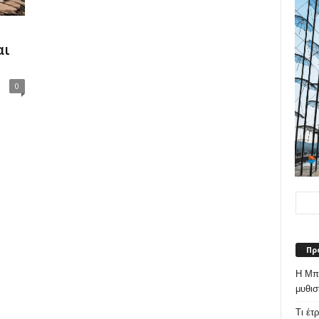
αι
0
Πρ
Η Μπε
μυθισ
Τι έτ