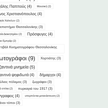
χάλης Παππούς
(4)
Μουσική
(2)
νος Χριστιανόπουλος
(4)
γία Χαλκέων
(2)
επιστήμιο Θεσσαλονίκης
(3)
Πρόσφυγες
(4)
ία Διοικητηρίου
(2)
ιο Εμπράρ
(2)
τιβάλ Κινηματογράφου Θεσσαλονίκης
ωτογράφοι
(9)
Χορτιάτης
(3)
ζαντινά μνημεία
(5)
αντινά ψηφιδωτά
(4)
δήμαρχοι
(4)
ύλιος πόλεμος
(3)
ζωγράφοι
(3)
πυρκαγιά του 1917
(3)
ά σπίτια
(2)
γγραφεις
(4)
υπερπόντια μετανάστευση
(2)
ένοι τόποι
(3)