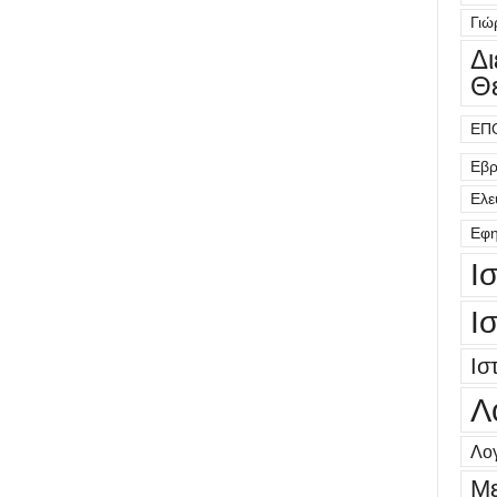
Γιώ
Δ
Θ
ΕΠ
Εβρ
Ελε
Εφη
Ι
Ι
Ισ
Λ
Λογ
Μ