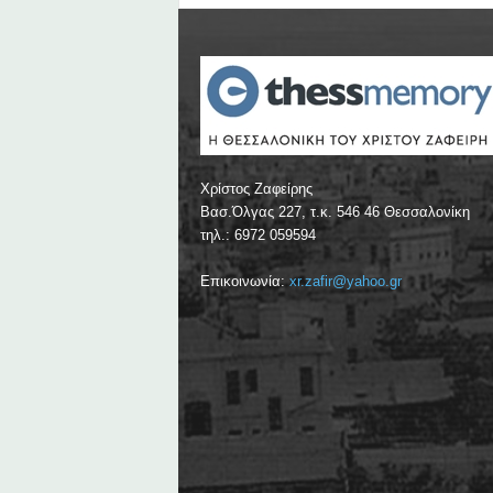
Χρίστος Ζαφείρης
Βασ.Όλγας 227, τ.κ. 546 46 Θεσσαλονίκη
τηλ.: 6972 059594
Επικοινωνία:
xr.zafir@yahoo.gr