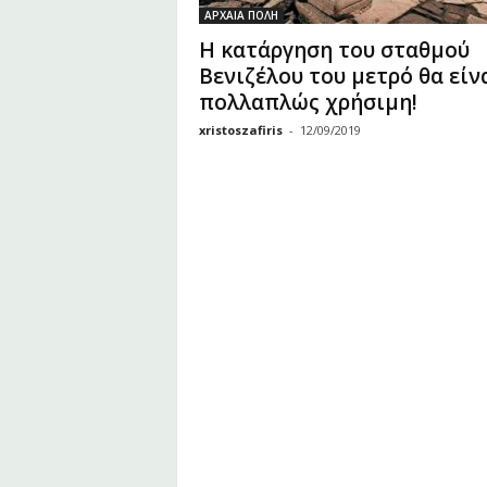
υ
ΑΡΧΑΙΑ ΠΟΛΗ
Ζ
Η κατάργηση του σταθμού
α
Βενιζέλου του μετρό θα είν
φ
πολλαπλώς χρήσιμη!
ε
ί
xristoszafiris
-
12/09/2019
ρ
η