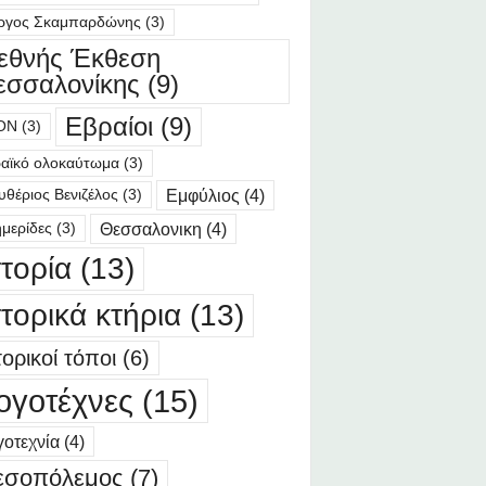
ργος Σκαμπαρδώνης
(3)
ιεθνής Έκθεση
εσσαλονίκης
(9)
Εβραίοι
(9)
ΟΝ
(3)
αϊκό ολοκαύτωμα
(3)
Εμφύλιος
(4)
υθέριος Βενιζέλος
(3)
Θεσσαλονικη
(4)
μερίδες
(3)
στορία
(13)
στορικά κτήρια
(13)
τορικοί τόποι
(6)
ογοτέχνες
(15)
οτεχνία
(4)
εσοπόλεμος
(7)