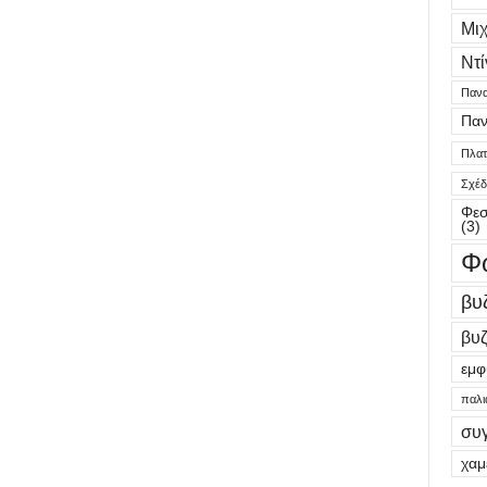
Μι
Ντί
Πανα
Παν
Πλατε
Σχέδ
Φεσ
(3)
Φ
βυ
βυζ
εμφ
παλι
συ
χαμ