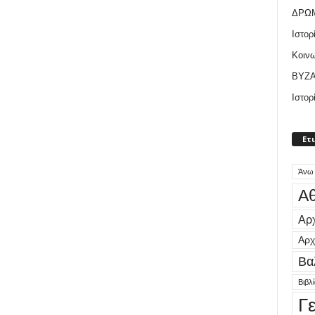
ΔΡΩ
Ιστορ
Κοιν
ΒΥΖΑ
Ιστορ
Ετ
Άνω
Αθ
Αρχ
Αρχ
Βα
Βιβλ
Γ