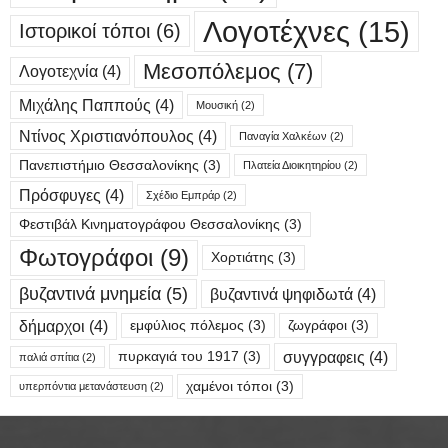
Λογοτέχνες
(15)
Ιστορικοί τόποι
(6)
Μεσοπόλεμος
(7)
Λογοτεχνία
(4)
Μιχάλης Παππούς
(4)
Μουσική
(2)
Ντίνος Χριστιανόπουλος
(4)
Παναγία Χαλκέων
(2)
Πανεπιστήμιο Θεσσαλονίκης
(3)
Πλατεία Διοικητηρίου
(2)
Πρόσφυγες
(4)
Σχέδιο Εμπράρ
(2)
Φεστιβάλ Κινηματογράφου Θεσσαλονίκης
(3)
Φωτογράφοι
(9)
Χορτιάτης
(3)
βυζαντινά μνημεία
(5)
βυζαντινά ψηφιδωτά
(4)
δήμαρχοι
(4)
εμφύλιος πόλεμος
(3)
ζωγράφοι
(3)
συγγραφεις
(4)
πυρκαγιά του 1917
(3)
παλιά σπίτια
(2)
χαμένοι τόποι
(3)
υπερπόντια μετανάστευση
(2)