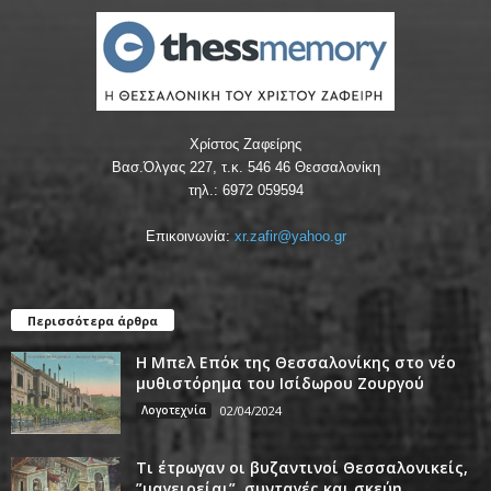
Χρίστος Ζαφείρης
Βασ.Όλγας 227, τ.κ. 546 46 Θεσσαλονίκη
τηλ.: 6972 059594
Επικοινωνία:
xr.zafir@yahoo.gr
Περισσότερα άρθρα
Η Μπελ Επόκ της Θεσσαλονίκης στο νέο
μυθιστόρημα του Ισίδωρου Ζουργού
Λογοτεχνία
02/04/2024
Τι έτρωγαν οι βυζαντινοί Θεσσαλονικείς,
”μαγειρείαι”, συνταγές και σκεύη