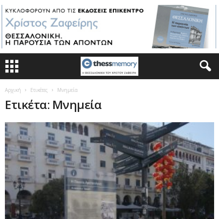
Αρχική
Ετικέτες
Μνημεία
Ετικέτα: Μνημεία