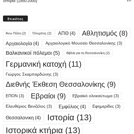
Ιστορία (1950-2000)
Ετικέτες
Αθλητισμός
(8)
ΑΠΘ
(4)
Άνω Πόλη
(2)
Όλυμπος
(2)
Αρχαιολογία
(4)
Αρχαιολογικό Μουσείο Θεσσαλονίκης
(3)
Βαλκανικοί πόλεμοι
(5)
Βιβλία για τη Θεσσαλονίκη
(2)
Γερμανική κατοχή
(11)
Γιώργος Σκαμπαρδώνης
(3)
Διεθνής Έκθεση Θεσσαλονίκης
(9)
Εβραίοι
(9)
ΕΠΟΝ
(3)
Εβραϊκό ολοκαύτωμα
(3)
Εμφύλιος
(4)
Ελευθέριος Βενιζέλος
(3)
Εφημερίδες
(3)
Ιστορία
(13)
Θεσσαλονικη
(4)
Ιστορικά κτήρια
(13)