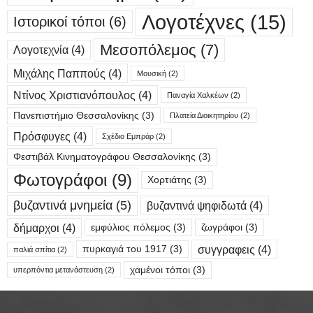
Λογοτέχνες
(15)
Ιστορικοί τόποι
(6)
Μεσοπόλεμος
(7)
Λογοτεχνία
(4)
Μιχάλης Παππούς
(4)
Μουσική
(2)
Ντίνος Χριστιανόπουλος
(4)
Παναγία Χαλκέων
(2)
Πανεπιστήμιο Θεσσαλονίκης
(3)
Πλατεία Διοικητηρίου
(2)
Πρόσφυγες
(4)
Σχέδιο Εμπράρ
(2)
Φεστιβάλ Κινηματογράφου Θεσσαλονίκης
(3)
Φωτογράφοι
(9)
Χορτιάτης
(3)
βυζαντινά μνημεία
(5)
βυζαντινά ψηφιδωτά
(4)
δήμαρχοι
(4)
εμφύλιος πόλεμος
(3)
ζωγράφοι
(3)
συγγραφεις
(4)
πυρκαγιά του 1917
(3)
παλιά σπίτια
(2)
χαμένοι τόποι
(3)
υπερπόντια μετανάστευση
(2)