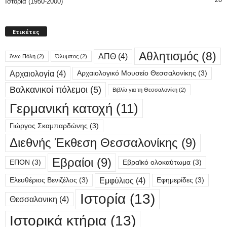
Ιστορία (1950-2000)
Ετικέτες
Αθλητισμός
(8)
ΑΠΘ
(4)
Άνω Πόλη
(2)
Όλυμπος
(2)
Αρχαιολογία
(4)
Αρχαιολογικό Μουσείο Θεσσαλονίκης
(3)
Βαλκανικοί πόλεμοι
(5)
Βιβλία για τη Θεσσαλονίκη
(2)
Γερμανική κατοχή
(11)
Γιώργος Σκαμπαρδώνης
(3)
Διεθνής Έκθεση Θεσσαλονίκης
(9)
Εβραίοι
(9)
ΕΠΟΝ
(3)
Εβραϊκό ολοκαύτωμα
(3)
Εμφύλιος
(4)
Ελευθέριος Βενιζέλος
(3)
Εφημερίδες
(3)
Ιστορία
(13)
Θεσσαλονικη
(4)
Ιστορικά κτήρια
(13)