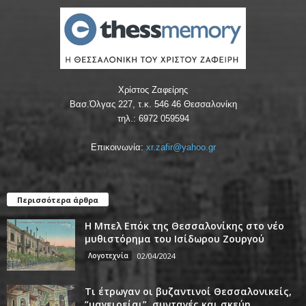
Χρίστος Ζαφείρης
Βασ.Όλγας 227, τ.κ. 546 46 Θεσσαλονίκη
τηλ.: 6972 059594
Επικοινωνία:
xr.zafir@yahoo.gr
Περισσότερα άρθρα
Η Μπελ Επόκ της Θεσσαλονίκης στο νέο
μυθιστόρημα του Ισίδωρου Ζουργού
Λογοτεχνία
02/04/2024
Τι έτρωγαν οι βυζαντινοί Θεσσαλονικείς,
”μαγειρείαι”, συνταγές και σκεύη