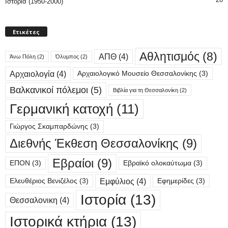
Ιστορία (1950-2000)
Ετικέτες
Αθλητισμός
(8)
ΑΠΘ
(4)
Άνω Πόλη
(2)
Όλυμπος
(2)
Αρχαιολογία
(4)
Αρχαιολογικό Μουσείο Θεσσαλονίκης
(3)
Βαλκανικοί πόλεμοι
(5)
Βιβλία για τη Θεσσαλονίκη
(2)
Γερμανική κατοχή
(11)
Γιώργος Σκαμπαρδώνης
(3)
Διεθνής Έκθεση Θεσσαλονίκης
(9)
Εβραίοι
(9)
ΕΠΟΝ
(3)
Εβραϊκό ολοκαύτωμα
(3)
Εμφύλιος
(4)
Ελευθέριος Βενιζέλος
(3)
Εφημερίδες
(3)
Ιστορία
(13)
Θεσσαλονικη
(4)
Ιστορικά κτήρια
(13)