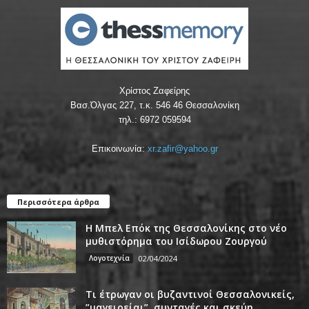
Χρίστος Ζαφείρης
Βασ.Όλγας 227, τ.κ. 546 46 Θεσσαλονίκη
τηλ.: 6972 059594
Επικοινωνία:
xr.zafir@yahoo.gr
Περισσότερα άρθρα
Η Μπελ Επόκ της Θεσσαλονίκης στο νέο
μυθιστόρημα του Ισίδωρου Ζουργού
Λογοτεχνία
02/04/2024
Τι έτρωγαν οι βυζαντινοί Θεσσαλονικείς,
”μαγειρείαι”, συνταγές και σκεύη