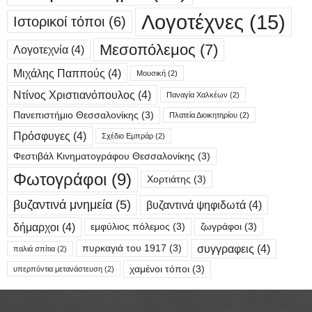
Λογοτέχνες
(15)
Ιστορικοί τόποι
(6)
Μεσοπόλεμος
(7)
Λογοτεχνία
(4)
Μιχάλης Παππούς
(4)
Μουσική
(2)
Ντίνος Χριστιανόπουλος
(4)
Παναγία Χαλκέων
(2)
Πανεπιστήμιο Θεσσαλονίκης
(3)
Πλατεία Διοικητηρίου
(2)
Πρόσφυγες
(4)
Σχέδιο Εμπράρ
(2)
Φεστιβάλ Κινηματογράφου Θεσσαλονίκης
(3)
Φωτογράφοι
(9)
Χορτιάτης
(3)
βυζαντινά μνημεία
(5)
βυζαντινά ψηφιδωτά
(4)
δήμαρχοι
(4)
εμφύλιος πόλεμος
(3)
ζωγράφοι
(3)
συγγραφεις
(4)
πυρκαγιά του 1917
(3)
παλιά σπίτια
(2)
χαμένοι τόποι
(3)
υπερπόντια μετανάστευση
(2)