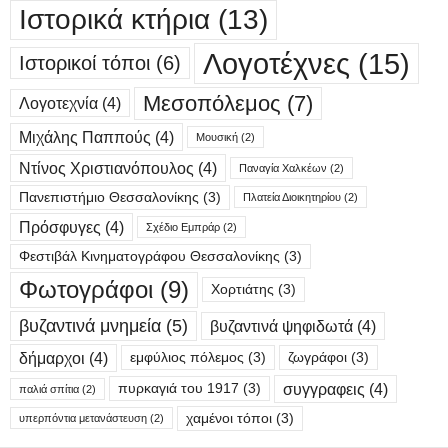
Ιστορικά κτήρια
(13)
Λογοτέχνες
(15)
Ιστορικοί τόποι
(6)
Μεσοπόλεμος
(7)
Λογοτεχνία
(4)
Μιχάλης Παππούς
(4)
Μουσική
(2)
Ντίνος Χριστιανόπουλος
(4)
Παναγία Χαλκέων
(2)
Πανεπιστήμιο Θεσσαλονίκης
(3)
Πλατεία Διοικητηρίου
(2)
Πρόσφυγες
(4)
Σχέδιο Εμπράρ
(2)
Φεστιβάλ Κινηματογράφου Θεσσαλονίκης
(3)
Φωτογράφοι
(9)
Χορτιάτης
(3)
βυζαντινά μνημεία
(5)
βυζαντινά ψηφιδωτά
(4)
δήμαρχοι
(4)
εμφύλιος πόλεμος
(3)
ζωγράφοι
(3)
συγγραφεις
(4)
πυρκαγιά του 1917
(3)
παλιά σπίτια
(2)
χαμένοι τόποι
(3)
υπερπόντια μετανάστευση
(2)