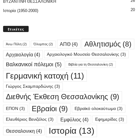
26
ΒΥΖΑΝΤΙΝΗ ΘΕΣΣΑΛΟΝΙΚΗ
20
Ιστορία (1950-2000)
Ετικέτες
Αθλητισμός
(8)
ΑΠΘ
(4)
Άνω Πόλη
(2)
Όλυμπος
(2)
Αρχαιολογία
(4)
Αρχαιολογικό Μουσείο Θεσσαλονίκης
(3)
Βαλκανικοί πόλεμοι
(5)
Βιβλία για τη Θεσσαλονίκη
(2)
Γερμανική κατοχή
(11)
Γιώργος Σκαμπαρδώνης
(3)
Διεθνής Έκθεση Θεσσαλονίκης
(9)
Εβραίοι
(9)
ΕΠΟΝ
(3)
Εβραϊκό ολοκαύτωμα
(3)
Εμφύλιος
(4)
Ελευθέριος Βενιζέλος
(3)
Εφημερίδες
(3)
Ιστορία
(13)
Θεσσαλονικη
(4)