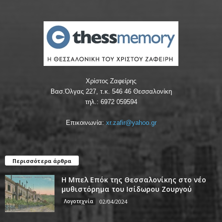
Χρίστος Ζαφείρης
Βασ.Όλγας 227, τ.κ. 546 46 Θεσσαλονίκη
τηλ.: 6972 059594
Επικοινωνία:
xr.zafir@yahoo.gr
Περισσότερα άρθρα
Η Μπελ Επόκ της Θεσσαλονίκης στο νέο
μυθιστόρημα του Ισίδωρου Ζουργού
Λογοτεχνία
02/04/2024