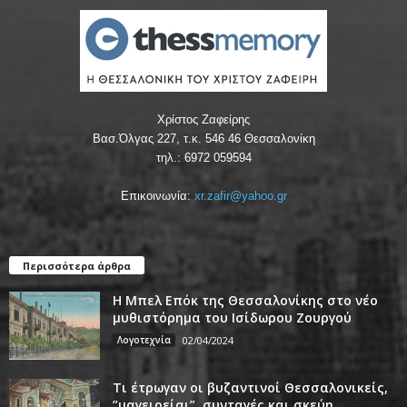
Χρίστος Ζαφείρης
Βασ.Όλγας 227, τ.κ. 546 46 Θεσσαλονίκη
τηλ.: 6972 059594
Επικοινωνία:
xr.zafir@yahoo.gr
Περισσότερα άρθρα
Η Μπελ Επόκ της Θεσσαλονίκης στο νέο
μυθιστόρημα του Ισίδωρου Ζουργού
Λογοτεχνία
02/04/2024
Τι έτρωγαν οι βυζαντινοί Θεσσαλονικείς,
”μαγειρείαι”, συνταγές και σκεύη