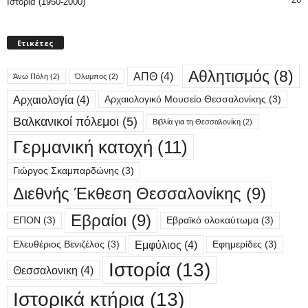
Ιστορία (1950-2000)
Ετικέτες
Αθλητισμός
(8)
ΑΠΘ
(4)
Άνω Πόλη
(2)
Όλυμπος
(2)
Αρχαιολογία
(4)
Αρχαιολογικό Μουσείο Θεσσαλονίκης
(3)
Βαλκανικοί πόλεμοι
(5)
Βιβλία για τη Θεσσαλονίκη
(2)
Γερμανική κατοχή
(11)
Γιώργος Σκαμπαρδώνης
(3)
Διεθνής Έκθεση Θεσσαλονίκης
(9)
Εβραίοι
(9)
ΕΠΟΝ
(3)
Εβραϊκό ολοκαύτωμα
(3)
Εμφύλιος
(4)
Ελευθέριος Βενιζέλος
(3)
Εφημερίδες
(3)
Ιστορία
(13)
Θεσσαλονικη
(4)
Ιστορικά κτήρια
(13)