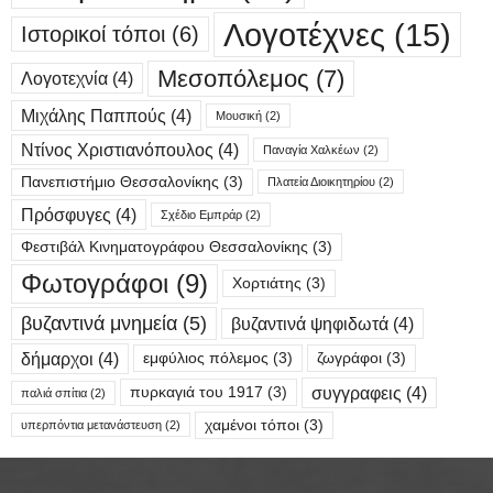
Λογοτέχνες
(15)
Ιστορικοί τόποι
(6)
Μεσοπόλεμος
(7)
Λογοτεχνία
(4)
Μιχάλης Παππούς
(4)
Μουσική
(2)
Ντίνος Χριστιανόπουλος
(4)
Παναγία Χαλκέων
(2)
Πανεπιστήμιο Θεσσαλονίκης
(3)
Πλατεία Διοικητηρίου
(2)
Πρόσφυγες
(4)
Σχέδιο Εμπράρ
(2)
Φεστιβάλ Κινηματογράφου Θεσσαλονίκης
(3)
Φωτογράφοι
(9)
Χορτιάτης
(3)
βυζαντινά μνημεία
(5)
βυζαντινά ψηφιδωτά
(4)
δήμαρχοι
(4)
εμφύλιος πόλεμος
(3)
ζωγράφοι
(3)
συγγραφεις
(4)
πυρκαγιά του 1917
(3)
παλιά σπίτια
(2)
χαμένοι τόποι
(3)
υπερπόντια μετανάστευση
(2)