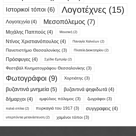
Λογοτέχνες
(15)
Ιστορικοί τόποι
(6)
Μεσοπόλεμος
(7)
Λογοτεχνία
(4)
Μιχάλης Παππούς
(4)
Μουσική
(2)
Ντίνος Χριστιανόπουλος
(4)
Παναγία Χαλκέων
(2)
Πανεπιστήμιο Θεσσαλονίκης
(3)
Πλατεία Διοικητηρίου
(2)
Πρόσφυγες
(4)
Σχέδιο Εμπράρ
(2)
Φεστιβάλ Κινηματογράφου Θεσσαλονίκης
(3)
Φωτογράφοι
(9)
Χορτιάτης
(3)
βυζαντινά μνημεία
(5)
βυζαντινά ψηφιδωτά
(4)
δήμαρχοι
(4)
εμφύλιος πόλεμος
(3)
ζωγράφοι
(3)
συγγραφεις
(4)
πυρκαγιά του 1917
(3)
παλιά σπίτια
(2)
χαμένοι τόποι
(3)
υπερπόντια μετανάστευση
(2)