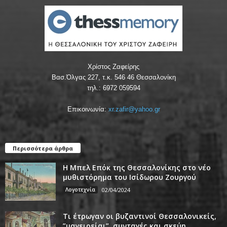
Χρίστος Ζαφείρης
Βασ.Όλγας 227, τ.κ. 546 46 Θεσσαλονίκη
τηλ.: 6972 059594
Επικοινωνία:
xr.zafir@yahoo.gr
Περισσότερα άρθρα
Η Μπελ Επόκ της Θεσσαλονίκης στο νέο
μυθιστόρημα του Ισίδωρου Ζουργού
Λογοτεχνία
02/04/2024
Τι έτρωγαν οι βυζαντινοί Θεσσαλονικείς,
”μαγειρείαι”, συνταγές και σκεύη