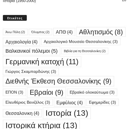
Ιστορία (1950-2000)
Ετικέτες
Αθλητισμός
(8)
ΑΠΘ
(4)
Άνω Πόλη
(2)
Όλυμπος
(2)
Αρχαιολογία
(4)
Αρχαιολογικό Μουσείο Θεσσαλονίκης
(3)
Βαλκανικοί πόλεμοι
(5)
Βιβλία για τη Θεσσαλονίκη
(2)
Γερμανική κατοχή
(11)
Γιώργος Σκαμπαρδώνης
(3)
Διεθνής Έκθεση Θεσσαλονίκης
(9)
Εβραίοι
(9)
ΕΠΟΝ
(3)
Εβραϊκό ολοκαύτωμα
(3)
Εμφύλιος
(4)
Ελευθέριος Βενιζέλος
(3)
Εφημερίδες
(3)
Ιστορία
(13)
Θεσσαλονικη
(4)
Ιστορικά κτήρια
(13)