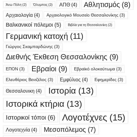
Αθλητισμός
(8)
ΑΠΘ
(4)
Άνω Πόλη
(2)
Όλυμπος
(2)
Αρχαιολογία
(4)
Αρχαιολογικό Μουσείο Θεσσαλονίκης
(3)
Βαλκανικοί πόλεμοι
(5)
Βιβλία για τη Θεσσαλονίκη
(2)
Γερμανική κατοχή
(11)
Γιώργος Σκαμπαρδώνης
(3)
Διεθνής Έκθεση Θεσσαλονίκης
(9)
Εβραίοι
(9)
ΕΠΟΝ
(3)
Εβραϊκό ολοκαύτωμα
(3)
Εμφύλιος
(4)
Ελευθέριος Βενιζέλος
(3)
Εφημερίδες
(3)
Ιστορία
(13)
Θεσσαλονικη
(4)
Ιστορικά κτήρια
(13)
Λογοτέχνες
(15)
Ιστορικοί τόποι
(6)
Μεσοπόλεμος
(7)
Λογοτεχνία
(4)