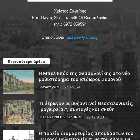
Χρίστος Ζαφείρης
Βασ.Όλγας 227, τ.κ. 546 46 Θεσσαλονίκη
τηλ.: 6972 059594
Επικοινωνία:
xr.zafir@yahoo.gr
Περισσότερα άρθρα
Η Μπελ Επόκ της Θεσσαλονίκης στο νέο
μυθιστόρημα του Ισίδωρου Ζουργού
Λογοτεχνία
02/04/2024
Τι έτρωγαν οι βυζαντινοί Θεσσαλονικείς,
”μαγειρείαι”, συνταγές και σκεύη
ΒΥΖΑΝΤΙΝΗ ΘΕΣΣΑΛΟΝΙΚΗ
22/12/2023
Η πορεία διαμαρτυρίας σπουδαστών του
‘’Μικρού Πολυτεχνείου’’ ως την Αθήνα με...