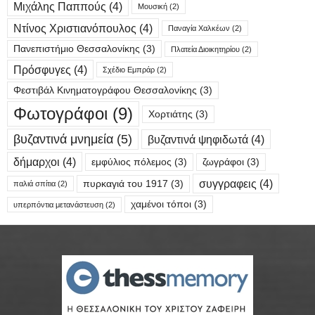
Μιχάλης Παππούς
(4)
Μουσική
(2)
Ντίνος Χριστιανόπουλος
(4)
Παναγία Χαλκέων
(2)
Πανεπιστήμιο Θεσσαλονίκης
(3)
Πλατεία Διοικητηρίου
(2)
Πρόσφυγες
(4)
Σχέδιο Εμπράρ
(2)
Φεστιβάλ Κινηματογράφου Θεσσαλονίκης
(3)
Φωτογράφοι
(9)
Χορτιάτης
(3)
βυζαντινά μνημεία
(5)
βυζαντινά ψηφιδωτά
(4)
δήμαρχοι
(4)
εμφύλιος πόλεμος
(3)
ζωγράφοι
(3)
συγγραφεις
(4)
πυρκαγιά του 1917
(3)
παλιά σπίτια
(2)
χαμένοι τόποι
(3)
υπερπόντια μετανάστευση
(2)