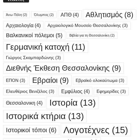
Αθλητισμός
(8)
ΑΠΘ
(4)
Άνω Πόλη
(2)
Όλυμπος
(2)
Αρχαιολογία
(4)
Αρχαιολογικό Μουσείο Θεσσαλονίκης
(3)
Βαλκανικοί πόλεμοι
(5)
Βιβλία για τη Θεσσαλονίκη
(2)
Γερμανική κατοχή
(11)
Γιώργος Σκαμπαρδώνης
(3)
Διεθνής Έκθεση Θεσσαλονίκης
(9)
Εβραίοι
(9)
ΕΠΟΝ
(3)
Εβραϊκό ολοκαύτωμα
(3)
Εμφύλιος
(4)
Ελευθέριος Βενιζέλος
(3)
Εφημερίδες
(3)
Ιστορία
(13)
Θεσσαλονικη
(4)
Ιστορικά κτήρια
(13)
Λογοτέχνες
(15)
Ιστορικοί τόποι
(6)