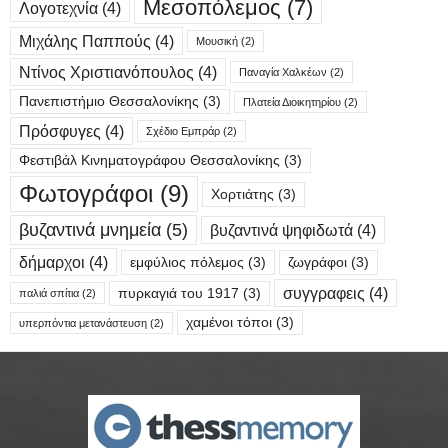
Μεσοπόλεμος
(7)
Λογοτεχνία
(4)
Μιχάλης Παππούς
(4)
Μουσική
(2)
Ντίνος Χριστιανόπουλος
(4)
Παναγία Χαλκέων
(2)
Πανεπιστήμιο Θεσσαλονίκης
(3)
Πλατεία Διοικητηρίου
(2)
Πρόσφυγες
(4)
Σχέδιο Εμπράρ
(2)
Φεστιβάλ Κινηματογράφου Θεσσαλονίκης
(3)
Φωτογράφοι
(9)
Χορτιάτης
(3)
βυζαντινά μνημεία
(5)
βυζαντινά ψηφιδωτά
(4)
δήμαρχοι
(4)
εμφύλιος πόλεμος
(3)
ζωγράφοι
(3)
συγγραφεις
(4)
πυρκαγιά του 1917
(3)
παλιά σπίτια
(2)
χαμένοι τόποι
(3)
υπερπόντια μετανάστευση
(2)