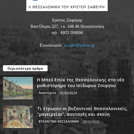
Χρίστος Ζαφείρης
Βασ.Όλγας 227, τ.κ. 546 46 Θεσσαλονίκη
τηλ.: 6972 059594
Επικοινωνία:
xr.zafir@yahoo.gr
Περισσότερα άρθρα
Η Μπελ Επόκ της Θεσσαλονίκης στο νέο
μυθιστόρημα του Ισίδωρου Ζουργού
Λογοτεχνία
02/04/2024
Τι έτρωγαν οι βυζαντινοί Θεσσαλονικείς,
”μαγειρείαι”, συνταγές και σκεύη
ΒΥΖΑΝΤΙΝΗ ΘΕΣΣΑΛΟΝΙΚΗ
22/12/2023