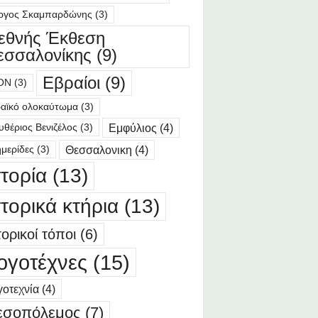
ργος Σκαμπαρδώνης
(3)
ιεθνής Έκθεση
εσσαλονίκης
(9)
Εβραίοι
(9)
ΟΝ
(3)
αϊκό ολοκαύτωμα
(3)
Εμφύλιος
(4)
υθέριος Βενιζέλος
(3)
Θεσσαλονικη
(4)
μερίδες
(3)
στορία
(13)
στορικά κτήρια
(13)
τορικοί τόποι
(6)
ογοτέχνες
(15)
οτεχνία
(4)
εσοπόλεμος
(7)