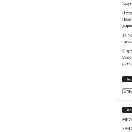
”μαγε
Η πορ
Πολυτ
χειμώ
17 Νο
πανεπ
Ο εμπ
Θεσσ
μυθι
Ισ
Δη
ΕΙΚΟ
ΣΑΝ