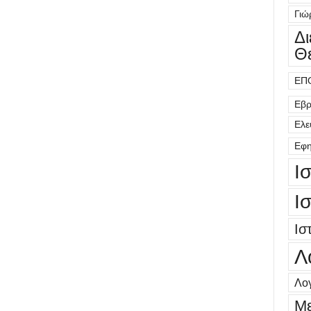
Γιώ
Δ
Θ
ΕΠ
Εβρ
Ελε
Εφη
Ι
Ι
Ισ
Λ
Λογ
Μ