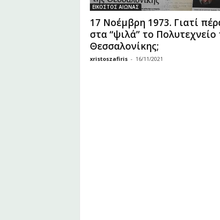
υ
ΕΙΚΟΣΤΟΣ ΑΙΩΝΑΣ
Ζ
17 Νοέμβρη 1973. Γιατί πέρ
α
στα “ψιλά” το Πολυτεχνείο 
φ
Θεσσαλονίκης;
ε
ί
xristoszafiris
-
16/11/2021
ρ
η