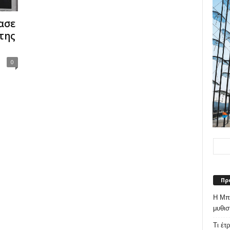
ασε
της
0
Πρ
Η Μπε
μυθισ
Τι έτ