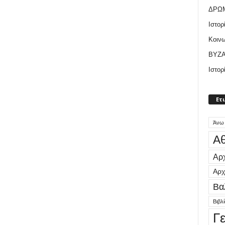
ΔΡΩ
Ιστορ
Κοιν
ΒΥΖΑ
Ιστορ
Ετ
Άνω
Αθ
Αρχ
Αρχ
Βα
Βιβλ
Γ