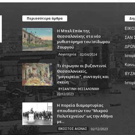
Περισσότερα άρθρα
Δη
ΕΙΚΟ
Η Μπελ Επόκ της
Θεσσαλονίκης στο νέο
ΣΑΝ 
μυθιστόρημα του Ισίδωρου
Ζουργού
ΔΡΩ
Λογοτεχνία
02/04/2024
Ιστορ
Κοινω
Τι έτρωγαν οι βυζαντινοί
Θεσσαλονικείς,
ΒΥΖΑ
”μαγειρείαι”, συνταγές και
σκεύη
Ιστορ
ΒΥΖΑΝΤΙΝΗ ΘΕΣΣΑΛΟΝΙΚΗ
22/12/2023
Η πορεία διαμαρτυρίας
σπουδαστών του ‘’Μικρού
Πολυτεχνείου’’ ως την Αθήνα
με...
ΕΙΚΟΣΤΟΣ ΑΙΩΝΑΣ
02/12/2023