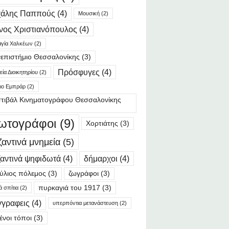
χάλης Παππούς
(4)
Μουσική
(2)
νος Χριστιανόπουλος
(4)
γία Χαλκέων
(2)
επιστήμιο Θεσσαλονίκης
(3)
Πρόσφυγες
(4)
ία Διοικητηρίου
(2)
ιο Εμπράρ
(2)
τιβάλ Κινηματογράφου Θεσσαλονίκης
ωτογράφοι
(9)
Χορτιάτης
(3)
ζαντινά μνημεία
(5)
αντινά ψηφιδωτά
(4)
δήμαρχοι
(4)
ύλιος πόλεμος
(3)
ζωγράφοι
(3)
πυρκαγιά του 1917
(3)
ά σπίτια
(2)
γγραφεις
(4)
υπερπόντια μετανάστευση
(2)
ένοι τόποι
(3)