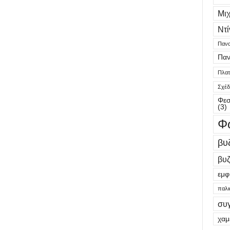
Μι
Ντί
Πανα
Παν
Πλατε
Σχέδ
Φεσ
(3)
Φ
βυ
βυζ
εμφ
παλι
συ
χαμ