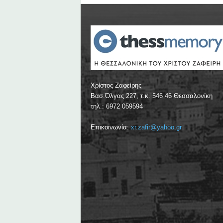
Χρίστος Ζαφείρης
Βασ.Όλγας 227, τ.κ. 546 46 Θεσσαλονίκη
τηλ.: 6972 059594
Επικοινωνία:
xr.zafir@yahoo.gr