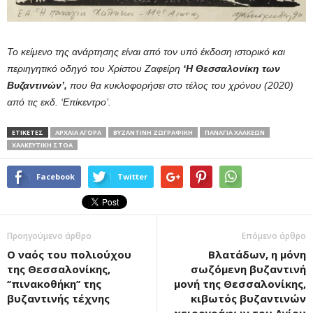
Το κείμενο της ανάρτησης είναι από τον υπό έκδοση ιστορικό και
περιηγητικό οδηγό του Χρίστου Ζαφείρη
‘Η Θεσσαλονίκη των
Βυζαντινών’,
που θα κυκλοφορήσει στο τέλος του χρόνου (2020)
από τις εκδ. ‘Επίκεντρο’.
ΕΤΙΚΕΤΕΣ
ΑΡΧΑΊΑ ΑΓΟΡΆ
ΒΥΖΑΝΤΙΝΗ ΖΩΓΡΑΦΙΚΉ
ΠΑΝΑΓΊΑ ΧΑΛΚΈΩΝ
ΧΑΛΚΕΥΤΙΚΉ ΣΤΟΑ
Facebook
Twitter
Προηγούμενο άρθρο
Επόμενο άρθρο
Ο ναός του πολιούχου
Βλατάδων, η μόνη
της Θεσσαλονίκης,
σωζόμενη βυζαντινή
‘’πινακοθήκη’’ της
μονή της Θεσσαλονίκης,
βυζαντινής τέχνης
κιβωτός βυζαντινών
χειρογράφων του Αγίου