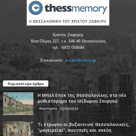
Χρίστος Ζαφείρης
Βασ.Όλγας 227, τ.κ. 546 46 Θεσσαλονίκη
τηλ.: 6972 059594
Επικοινωνία:
xr.zafir@yahoo.gr
Περισσότερα άρθρα
Η Μπελ Επόκ της Θεσσαλονίκης στο νέο
μυθιστόρημα του Ισίδωρου Ζουργού
Λογοτεχνία
02/04/2024
Τι έτρωγαν οι βυζαντινοί Θεσσαλονικείς,
”μαγειρείαι”, συνταγές και σκεύη