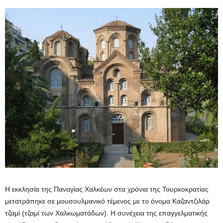
Η εκκλησία της Παναγίας Χαλκέων στα χρόνια της Τουρκοκρατίας
μετατράπηκε σε μουσουλμανικό τέμενος με το όνομα Καζαντζιλάρ
τζαμί (τζαμί των Χαλκωματάδων). Η συνέχεια της επαγγελματικής