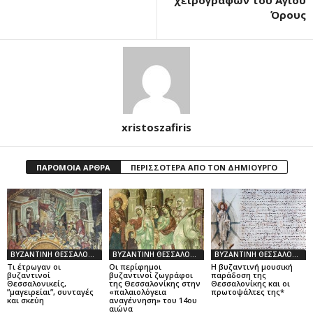
Όρους
xristoszafiris
ΠΑΡΟΜΟΙΑ ΑΡΘΡΑ
ΠΕΡΙΣΣΟΤΕΡΑ ΑΠΟ ΤΟΝ ΔΗΜΙΟΥΡΓΟ
ΒΥΖΑΝΤΙΝΗ ΘΕΣΣΑΛΟΝΙΚΗ
ΒΥΖΑΝΤΙΝΗ ΘΕΣΣΑΛΟΝΙΚΗ
ΒΥΖΑΝΤΙΝΗ ΘΕΣΣΑΛΟΝΙΚΗ
Τι έτρωγαν οι
Οι περίφημοι
Η βυζαντινή μουσική
βυζαντινοί
βυζαντινοί ζωγράφοι
παράδοση της
Θεσσαλονικείς,
της Θεσσαλονίκης στην
Θεσσαλονίκης και οι
”μαγειρείαι”, συνταγές
«παλαιολόγεια
πρωτοψάλτες της*
και σκεύη
αναγέννηση» του 14ου
αιώνα