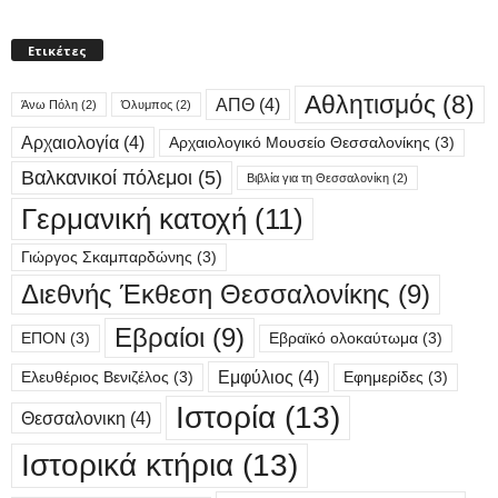
Ετικέτες
Αθλητισμός
(8)
ΑΠΘ
(4)
Άνω Πόλη
(2)
Όλυμπος
(2)
Αρχαιολογία
(4)
Αρχαιολογικό Μουσείο Θεσσαλονίκης
(3)
Βαλκανικοί πόλεμοι
(5)
Βιβλία για τη Θεσσαλονίκη
(2)
Γερμανική κατοχή
(11)
Γιώργος Σκαμπαρδώνης
(3)
Διεθνής Έκθεση Θεσσαλονίκης
(9)
Εβραίοι
(9)
ΕΠΟΝ
(3)
Εβραϊκό ολοκαύτωμα
(3)
Εμφύλιος
(4)
Ελευθέριος Βενιζέλος
(3)
Εφημερίδες
(3)
Ιστορία
(13)
Θεσσαλονικη
(4)
Ιστορικά κτήρια
(13)