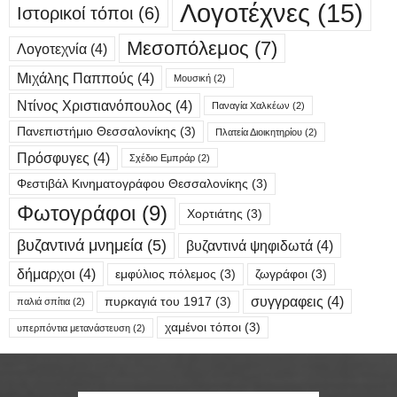
Λογοτέχνες
(15)
Ιστορικοί τόποι
(6)
Μεσοπόλεμος
(7)
Λογοτεχνία
(4)
Μιχάλης Παππούς
(4)
Μουσική
(2)
Ντίνος Χριστιανόπουλος
(4)
Παναγία Χαλκέων
(2)
Πανεπιστήμιο Θεσσαλονίκης
(3)
Πλατεία Διοικητηρίου
(2)
Πρόσφυγες
(4)
Σχέδιο Εμπράρ
(2)
Φεστιβάλ Κινηματογράφου Θεσσαλονίκης
(3)
Φωτογράφοι
(9)
Χορτιάτης
(3)
βυζαντινά μνημεία
(5)
βυζαντινά ψηφιδωτά
(4)
δήμαρχοι
(4)
εμφύλιος πόλεμος
(3)
ζωγράφοι
(3)
συγγραφεις
(4)
πυρκαγιά του 1917
(3)
παλιά σπίτια
(2)
χαμένοι τόποι
(3)
υπερπόντια μετανάστευση
(2)