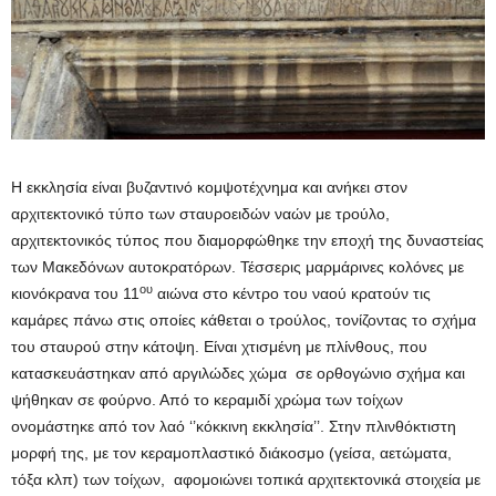
Η εκκλησία είναι βυζαντινό κομψοτέχνημα και ανήκει στον
αρχιτεκτονικό τύπο των σταυροειδών ναών με τρούλο,
αρχιτεκτονικός τύπος που διαμορφώθηκε την εποχή της δυναστείας
των Μακεδόνων αυτοκρατόρων. Τέσσερις μαρμάρινες κολόνες με
ου
κιονόκρανα του 11
αιώνα στο κέντρο του ναού κρατούν τις
καμάρες πάνω στις οποίες κάθεται ο τρούλος, τονίζοντας το σχήμα
του σταυρού στην κάτοψη. Είναι χτισμένη με πλίνθους, που
κατασκευάστηκαν από αργιλώδες χώμα σε ορθογώνιο σχήμα και
ψήθηκαν σε φούρνο. Από το κεραμιδί χρώμα των τοίχων
ονομάστηκε από τον λαό ‘’κόκκινη εκκλησία’’. Στην πλινθόκτιστη
μορφή της, με τον κεραμοπλαστικό διάκοσμο (γείσα, αετώματα,
τόξα κλπ) των τοίχων, αφομοιώνει τοπικά αρχιτεκτονικά στοιχεία με