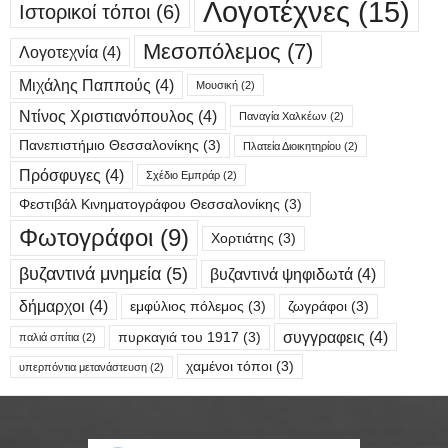
Λογοτέχνες
(15)
Ιστορικοί τόποι
(6)
Μεσοπόλεμος
(7)
Λογοτεχνία
(4)
Μιχάλης Παππούς
(4)
Μουσική
(2)
Ντίνος Χριστιανόπουλος
(4)
Παναγία Χαλκέων
(2)
Πανεπιστήμιο Θεσσαλονίκης
(3)
Πλατεία Διοικητηρίου
(2)
Πρόσφυγες
(4)
Σχέδιο Εμπράρ
(2)
Φεστιβάλ Κινηματογράφου Θεσσαλονίκης
(3)
Φωτογράφοι
(9)
Χορτιάτης
(3)
βυζαντινά μνημεία
(5)
βυζαντινά ψηφιδωτά
(4)
δήμαρχοι
(4)
εμφύλιος πόλεμος
(3)
ζωγράφοι
(3)
συγγραφεις
(4)
πυρκαγιά του 1917
(3)
παλιά σπίτια
(2)
χαμένοι τόποι
(3)
υπερπόντια μετανάστευση
(2)