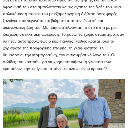
συγκινεί με το ελευθερόστομο ύφος της αφήγησης και την άδολη
αφοσίωσή του στα αμπελοτόπια και τις αγάπες της ζωής του. Μια
πολυκύμαντη πορεία του με εξομολογητική διάθεση όσες φορές
ξανοίγεται σε γεγονότα και βιώματα από την ιδιωτική και
οικογενειακή ζωή του. Με τίμησε στέλνοντάς το στο σπίτι με μια
ιδιόχειρη συγκινητική αφιέρωση. Το ρούφηξα χωρίς σταματημό, σαν
να ήταν αυτοπροσώπως ο κυρ Γιάννης, καθώς κρατάει όλα τα
χαρίσματα της προφορικής επαφής, τη γλαφυρότητα, τη
θυμοσοφία, την ντομπροσύνη, τον αντισυμβατικό λόγο του. Οι
σελίδες του κρατούν, για να χρησιμοποιήσω τη γλώσσα των
κρασάδων, την επίγευση σπάνιου παλαιωμένου κρασιού!