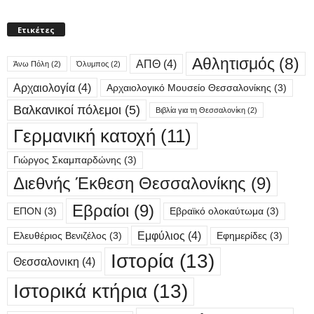
Ετικέτες
Αθλητισμός
(8)
ΑΠΘ
(4)
Άνω Πόλη
(2)
Όλυμπος
(2)
Αρχαιολογία
(4)
Αρχαιολογικό Μουσείο Θεσσαλονίκης
(3)
Βαλκανικοί πόλεμοι
(5)
Βιβλία για τη Θεσσαλονίκη
(2)
Γερμανική κατοχή
(11)
Γιώργος Σκαμπαρδώνης
(3)
Διεθνής Έκθεση Θεσσαλονίκης
(9)
Εβραίοι
(9)
ΕΠΟΝ
(3)
Εβραϊκό ολοκαύτωμα
(3)
Εμφύλιος
(4)
Ελευθέριος Βενιζέλος
(3)
Εφημερίδες
(3)
Ιστορία
(13)
Θεσσαλονικη
(4)
Ιστορικά κτήρια
(13)