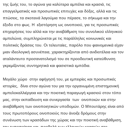
της ζωής του, το αγώνα για καλύτερα αμπέλια και κρασιά, τις
επαγγελματικές και προσωπικές επιτυχίες και δόξες, αλλά και τις
πτώσεις, τα σκοτεινά λαγούμια που πέρασε, το σήκωμα και την
έξοδο στο φως. Η εξιστόρηση ως οινοποιού, για τις προσωπικές
επιχειρήσεις του αλλά και την αναβάθμιση του συνολικού ελληνικού
αμπελώνα, συμπληρώνεται με τις παράλληλες κοινωνικές και
πολιτικές δράσεις του. Οι τελευταίες, παρόλο που φαινομενικά είχαν
μιαν ιδεολογική ασυνέπεια, χαρακτηρίζονται από ανιδιοτέλεια και τον
αταλάντευτο προσανατολισμό του σε προοδευτική κατεύθυνση
γκρεμίζοντας συντηρητικά και φασιστικά εμπόδια.
Μεγάλο χώρο στην αφήγησή του, με εμπειρίες και προσωπικές
ιστορίες, δίνει στον αγώνα του για την οργανωμένη επιστημονική
αμπελοκαλλιέργεια και την ποιοτική παραγωγή κρασιού στον τόπο
μας, στην εκπαίδευση και συνεργασία των οινοποιών και στην
αναβάθμιση των οινοποιητικών υποδομών. Ο Μπουτάρης είναι από
τους πρωτοπόρους οινοποιούς που άνοιξε δρόμους στην
συνένωση των κρασάδων της χώρας και την ποιοτική αναβάθμιση,
την τυποποίηση και προβολή των ελληνικών κρασιών στο