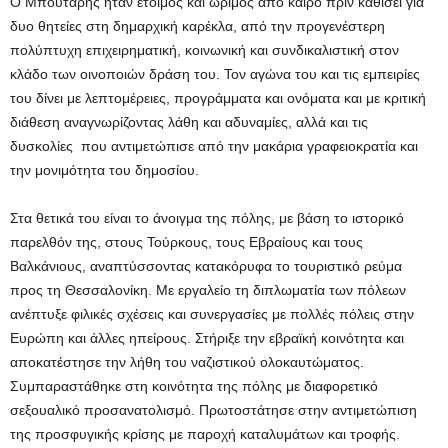
Ο Μπουτάρης ήταν έτοιμος και ώριμος από καιρό πριν καθίσει για
δυο θητείες στη δημαρχική καρέκλα, από την προγενέστερη
πολύπτυχη επιχειρηματική, κοινωνική και συνδικαλιστική στον
κλάδο των οινοποιών δράση του. Τον αγώνα του και τις εμπειρίες
του δίνει με λεπτομέρειες, προγράμματα και ονόματα και με κριτική
διάθεση αναγνωρίζοντας λάθη και αδυναμίες, αλλά και τις
δυσκολίες που αντιμετώπισε από την μακάρια γραφειοκρατία και
την μονιμότητα του δημοσίου.
Στα θετικά του είναι το άνοιγμα της πόλης, με βάση το ιστορικό
παρελθόν της, στους Τούρκους, τους Εβραίους και τους
Βαλκάνιους, αναπτύσσοντας κατακόρυφα το τουριστικό ρεύμα
προς τη Θεσσαλονίκη. Με εργαλείο τη διπλωματία των πόλεων
ανέπτυξε φιλικές σχέσεις και συνεργασίες με πολλές πόλεις στην
Ευρώπη και άλλες ηπείρους. Στήριξε την εβραϊκή κοινότητα και
αποκατέστησε την λήθη του ναζιστικού ολοκαυτώματος.
Συμπαραστάθηκε στη κοινότητα της πόλης με διαφορετικό
σεξουαλικό προσανατολισμό. Πρωτοστάτησε στην αντιμετώπιση
της προσφυγικής κρίσης με παροχή καταλυμάτων και τροφής.