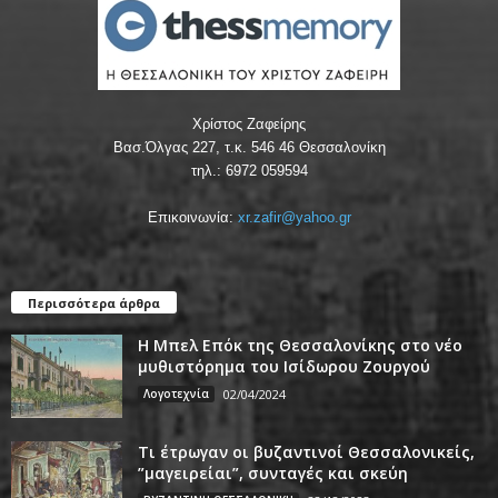
Χρίστος Ζαφείρης
Βασ.Όλγας 227, τ.κ. 546 46 Θεσσαλονίκη
τηλ.: 6972 059594
Επικοινωνία:
xr.zafir@yahoo.gr
Περισσότερα άρθρα
Η Μπελ Επόκ της Θεσσαλονίκης στο νέο
μυθιστόρημα του Ισίδωρου Ζουργού
Λογοτεχνία
02/04/2024
Τι έτρωγαν οι βυζαντινοί Θεσσαλονικείς,
”μαγειρείαι”, συνταγές και σκεύη