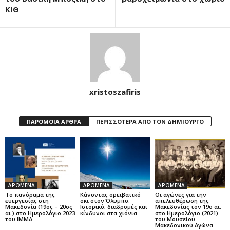
ΚΙΘ
xristoszafiris
ΠΑΡΟΜΟΙΑ ΑΡΘΡΑ
ΠΕΡΙΣΣΟΤΕΡΑ ΑΠΟ ΤΟΝ ΔΗΜΙΟΥΡΓΟ
ΔΡΩΜΕΝΑ
ΔΡΩΜΕΝΑ
ΔΡΩΜΕΝΑ
Το πανόραμα της
Κάνοντας ορειβατικό
Οι αγώνες για την
ευεργεσίας στη
σκι στον Όλυμπο.
απελευθέρωση της
Μακεδονία (19ος – 20ος
Ιστορικό, διαδρομές και
Μακεδονίας τον 19ο αι.
αι.) στο Ημερολόγιο 2023
κίνδυνοι στα χιόνια
στο Ημερολόγιο (2021)
του ΙΜΜΑ
του Μουσείου
Μακεδονικού Αγώνα