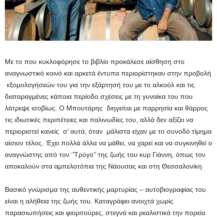
Με το που κυκλοφόρησε το βιβλίο προκάλεσε αίσθηση στο
αναγνωστικό κοινό και αρκετά έντυπα περιορίστηκαν στην προβολή
εξομολογήσεών του για την εξάρτησή του με το αλκοόλ και τις
διαταραγμένες κάποια περίοδο σχέσεις με τη γυναίκα του που
λάτρεψε ισοβίως. Ο Μπουτάρης διηγείται με παρρησία και θάρρος
τις ιδιωτικές περιπέτειες και παλινωδίες του, αλλά δεν αξίζει να
περιοριστεί κανείς σ’ αυτά, όταν μάλιστα είχαν με το συνοδό τίμημα
αίσιον τέλος. ‘Εχει πολλά άλλα να μάθει, να χαρεί και να συγκινηθεί ο
αναγνώστης από τον ‘’Τρύγο’’ της ζωής του κυρ Γιάννη, όπως τον
αποκαλούν στα αμπελοτόπια της Νάουσας και στη Θεσσαλονίκη
Βασικό γνώρισμα της αυθεντικής μαρτυρίας – αυτοβιογραφίας του
είναι η αλήθεια της ζωής του. Καταγράφει ανοιχτά χωρίς
παρασιωπήσεις και φιοριτούρες, στεγνά και ρεαλιστικά την πορεία