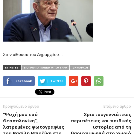
Στην αίθουσα του Δημαρχείου…
ΕΤΙΚΕΤΕΣ
ΒΙΟΓΡΑΦΊΑ ΓΙΆΝΝΗ ΜΠΟΥΤΆΡΗ
ΔΉΜΑΡΧΟΙ
Facebook
Twitter
Προηγούμενο άρθρο
Επόμενο άρθρο
‘’Ψυχή μου εσύ
Χριστουγεννιάτικες
Θεσσαλονίκη’’,
περιπέτειες και παιδικές
λατρεμένες φωτογραφίες
ιστορίες από τη
του Βασίλη Μποζίκη στο
βαρυχειμωνιά στο χωριό