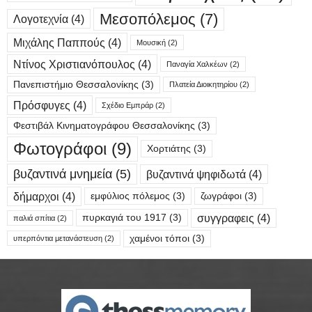
Μεσοπόλεμος
(7)
Λογοτεχνία
(4)
Μιχάλης Παππούς
(4)
Μουσική
(2)
Ντίνος Χριστιανόπουλος
(4)
Παναγία Χαλκέων
(2)
Πανεπιστήμιο Θεσσαλονίκης
(3)
Πλατεία Διοικητηρίου
(2)
Πρόσφυγες
(4)
Σχέδιο Εμπράρ
(2)
Φεστιβάλ Κινηματογράφου Θεσσαλονίκης
(3)
Φωτογράφοι
(9)
Χορτιάτης
(3)
βυζαντινά μνημεία
(5)
βυζαντινά ψηφιδωτά
(4)
δήμαρχοι
(4)
εμφύλιος πόλεμος
(3)
ζωγράφοι
(3)
συγγραφεις
(4)
πυρκαγιά του 1917
(3)
παλιά σπίτια
(2)
χαμένοι τόποι
(3)
υπερπόντια μετανάστευση
(2)