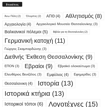
Ετικέτες
Αθλητισμός
(8)
ΑΠΘ
(4)
Άνω Πόλη
(2)
Όλυμπος
(2)
Αρχαιολογία
(4)
Αρχαιολογικό Μουσείο Θεσσαλονίκης
(3)
Βαλκανικοί πόλεμοι
(5)
Βιβλία για τη Θεσσαλονίκη
(2)
Γερμανική κατοχή
(11)
Γιώργος Σκαμπαρδώνης
(3)
Διεθνής Έκθεση Θεσσαλονίκης
(9)
Εβραίοι
(9)
ΕΠΟΝ
(3)
Εβραϊκό ολοκαύτωμα
(3)
Εμφύλιος
(4)
Ελευθέριος Βενιζέλος
(3)
Εφημερίδες
(3)
Ιστορία
(13)
Θεσσαλονικη
(4)
Ιστορικά κτήρια
(13)
Λογοτέχνες
(15)
Ιστορικοί τόποι
(6)