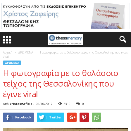
Αρχική
ΔΡΩΜΕΝΑ
Η φωτογραφία με το θαλάσσιο τείχος της Θεσσαλονίκης που έγινε
viral
ΔΡΩΜΕΝΑ
Η φωτογραφία με το θαλάσσιο
τείχος της Θεσσαλονίκης που
έγινε viral
Από
xristoszafiris
-
01/10/2017
5310
0
Facebook
Twitter