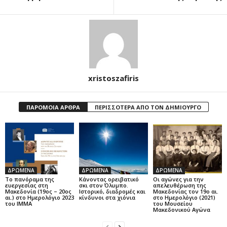
xristoszafiris
ΠΑΡΟΜΟΙΑ ΑΡΘΡΑ
ΠΕΡΙΣΣΟΤΕΡΑ ΑΠΟ ΤΟΝ ΔΗΜΙΟΥΡΓΟ
ΔΡΩΜΕΝΑ
ΔΡΩΜΕΝΑ
ΔΡΩΜΕΝΑ
Το πανόραμα της
Κάνοντας ορειβατικό
Οι αγώνες για την
ευεργεσίας στη
σκι στον Όλυμπο.
απελευθέρωση της
Μακεδονία (19ος – 20ος
Ιστορικό, διαδρομές και
Μακεδονίας τον 19ο αι.
αι.) στο Ημερολόγιο 2023
κίνδυνοι στα χιόνια
στο Ημερολόγιο (2021)
του ΙΜΜΑ
του Μουσείου
Μακεδονικού Αγώνα