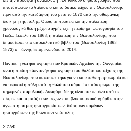
Με την πρόσφατη ανακάλυψη πληθαίνουν οι φωτογραφίες που
αποτύπωσαν το θαλάσσιο και το δυτικό τείχος της Θεσσαλονίκης
πριν από την κατεδάφισή του μετά το 1870 από την οθωμανική
διοίκηση της πόλης. Όμως τα πρωτεία και την παλιότερη
χρονολογικά θέση μέχρι στιγμής έχει η περίφημη φωτογραφία του
Γιόζεφ Σέσελυ του 1863, η παλιότερη της Θεσσαλονίκης, που
δημοσίευσε στο αποκαλυπτικό βιβλίο του (Θεσσαλονίκη 1863-
1873) ο Γιάννης Επαμεινώνδας το 2014.
Πάντως η νέα φωτογραφία των Κρατικών Αρχείων της Ουγγαρίας
είναι η πρώτη «ζωντανή» φωτογραφία του θαλάσσιου τείχους της
Θεσσαλονίκης που κατεδαφίστηκε για να επεκταθεί η προκυμαία και
να αεριστεί η πόλη από τη θαλάσσια αύρα. Το υπόστρωμα της
σημερινής παραλιακής Λεωφόρο Νίκης είναι πακτωμένο από τις
πέτρες και τα μπάζα των τειχών που βλέπουμε ακόμη όρθια στην
άγνωστη σε μας φωτογραφία των διάσημων αρμένιων
φωτογράφων της Κωνσταντινούπολης.
Χ.ΖΑΦ.