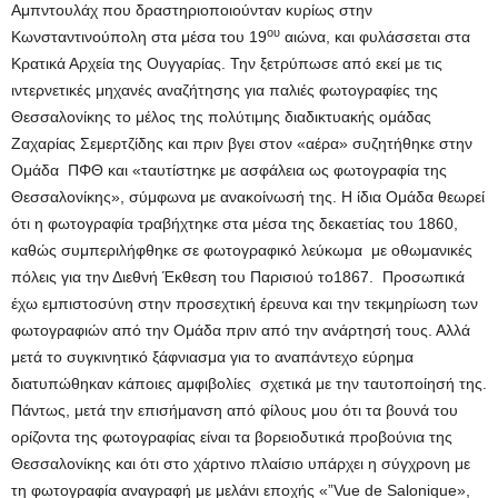
Αμπντουλάχ που δραστηριοποιούνταν κυρίως στην
ου
Κωνσταντινούπολη στα μέσα του 19
αιώνα, και φυλάσσεται στα
Κρατικά Αρχεία της Ουγγαρίας. Την ξετρύπωσε από εκεί με τις
ιντερνετικές μηχανές αναζήτησης για παλιές φωτογραφίες της
Θεσσαλονίκης το μέλος της πολύτιμης διαδικτυακής ομάδας
Ζαχαρίας Σεμερτζίδης και πριν βγει στον «αέρα» συζητήθηκε στην
Ομάδα ΠΦΘ και «ταυτίστηκε με ασφάλεια ως φωτογραφία της
Θεσσαλονίκης», σύμφωνα με ανακοίνωσή της. Η ίδια Ομάδα θεωρεί
ότι η φωτογραφία τραβήχτηκε στα μέσα της δεκαετίας του 1860,
καθώς συμπεριλήφθηκε σε φωτογραφικό λεύκωμα με οθωμανικές
πόλεις για την Διεθνή Έκθεση του Παρισιού το1867. Προσωπικά
έχω εμπιστοσύνη στην προσεχτική έρευνα και την τεκμηρίωση των
φωτογραφιών από την Ομάδα πριν από την ανάρτησή τους. Αλλά
μετά το συγκινητικό ξάφνιασμα για το αναπάντεχο εύρημα
διατυπώθηκαν κάποιες αμφιβολίες σχετικά με την ταυτοποίησή της.
Πάντως, μετά την επισήμανση από φίλους μου ότι τα βουνά του
ορίζοντα της φωτογραφίας είναι τα βορειοδυτικά προβούνια της
Θεσσαλονίκης και ότι στο χάρτινο πλαίσιο υπάρχει η σύγχρονη με
τη φωτογραφία αναγραφή με μελάνι εποχής «”Vue de Salonique»,