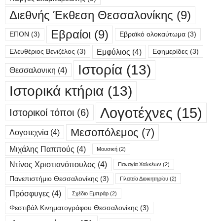
Διεθνής Έκθεση Θεσσαλονίκης
(9)
Εβραίοι
(9)
ΕΠΟΝ
(3)
Εβραϊκό ολοκαύτωμα
(3)
Εμφύλιος
(4)
Ελευθέριος Βενιζέλος
(3)
Εφημερίδες
(3)
Ιστορία
(13)
Θεσσαλονικη
(4)
Ιστορικά κτήρια
(13)
Λογοτέχνες
(15)
Ιστορικοί τόποι
(6)
Μεσοπόλεμος
(7)
Λογοτεχνία
(4)
Μιχάλης Παππούς
(4)
Μουσική
(2)
Ντίνος Χριστιανόπουλος
(4)
Παναγία Χαλκέων
(2)
Πανεπιστήμιο Θεσσαλονίκης
(3)
Πλατεία Διοικητηρίου
(2)
Πρόσφυγες
(4)
Σχέδιο Εμπράρ
(2)
Φεστιβάλ Κινηματογράφου Θεσσαλονίκης
(3)