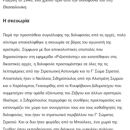
Θεσσαλονίκη.
Η σκευωρία
Παρά την προσπάθεια συγκάλυψης της δολοφονίας από τις αρχές, πολύ
σύντομα αποκαλύφθηκε η σκευωρία σε βάρος του αγωνιστή της
αριστεράς. Σύμφωνα με δυο αποκαλυπτικές επιστολές που
δημοσιεύτηκαν στη εφημερίδα «Ριζοσπάστης» και κατατέθηκαν στις
δικαστικές αρχές, η δολοφονία προετοιμάστηκε σε όλες της τις
λεπτομέρειες από την Στρατιωτική Αστυνομία και το Γ’ Σώμα Στρατού.
Αποστολείς ήταν ο Νικόλαος Σιδηρόπουλος από την Αλιστράτη Σερρών
και ο Χαράλαμπος Γκιαουρίδης από το Κουφόβουνο Διδυμοτείχου που
συμμετείχαν στην ομάδα εξόντωσης του Ζέβγου και άλλων αριστερών.
Ιδιαίτερα, ο Σιδηρόπουλος περιγράφει τις συνθήκες προετοιμασίας και
κατονομάζει τον χώρο των συνεργατών τους και τους καθοδηγητές της
δολοφονίας, που ήταν το στρατιωτικό περιβάλλον του Γ’ Σώματος
Στρατού. Και οι δυο ήταν φυγάδες από το Μπούλκες, ένα χωριό της
Σερβίας όπου εκπαιδεύονταν στη διάρκεια του εμφυλίου πολέμου