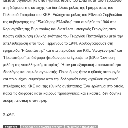
Μεταξά. Αγωνίστηκε από ηγετικές θέσεις του ΕΑΜ κατά των Γερμανών
στη διάρκεια της κατοχής και διατέλεσε μέλος της Γραμματείας του
Πολιτικού Γραφείου του ΚΚΕ. Εκλέχτηκε μέλος του Εθνικού Συμβουλίου
της κυβέρνησης της “Ελεύθερης Ελλάδας” που συνήλθε το 1944 στις
Κορυσχάδες της Ευρυτανίας και διατέλεσε υπουργός Γεωργίας στην
πρώτη κυβέρνηση εθνικής ενότητας του Γεωργίου Παπανδρέου μετά την
απελευθέρωση από τους Γερμανούς το 1944.
Αρθρογραφούσε στη
εφημερίδα “Ριζοσπάστης” και στα περιοδικά του ΚΚΕ “Αναγέννησις” και
“Πρωτοπόροι” με διάφορα ψευδώνυμα κι έγραψε το βιβλίο “Σύντομη
μελέτη της νεοελληνικής ιστορίας”. Ή
ταν μια εξαιρετική προσωπικότητα,
ιδεολόγος και σεμνός αγωνιστής. Ποιος όμως ήταν ο ηθικός αυτουργός
και ποιοι είχαν συμφέρον από την δολοφονία ενός νηφάλιου ηγετικού
στελέχους του ΚΚΕ και της εθνικής αντίστασης; Ένα ερώτημα στο οποίο,
παρά τις διάφορες κατά καιρούς προσεγγίσεις και εικασίες, δεν δόθηκε
ακόμη πειστική απάντηση.
Χ.ΖΑΦ.
ΕΤΙΚΕΤΕΣ
ΔΟΛΟΦΟΝΊΑ ΓΙΆΝΝΗ ΖΈΒΓΟΥ
ΕΜΦΎΛΙΟΣ ΠΌΛΕΜΟΣ