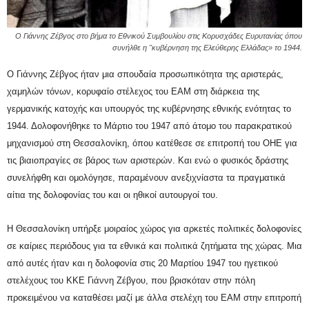
Ο Γιάννης Ζέβγος στο βήμα το Εθνικού Συμβουλίου στις Κορυσχάδες Ευρυτανίας όπου
συνήλθε η "κυβέρνηση της Ελεύθερης Ελλάδας» το 1944.
Ο Γιάννης Ζέβγος ήταν μια σπουδαία προσωπικότητα της αριστεράς,
χαμηλών τόνων, κορυφαίο στέλεχος του ΕΑΜ στη διάρκεια της
γερμανικής κατοχής και υπουργός της κυβέρνησης εθνικής
ενότητας
το
1944. Δολοφονήθηκε το Μάρτιο του 1947 από άτομο του παρακρατικού
μηχανισμού στη Θεσσαλονίκη, όπου κατέθεσε σε επιτροπή του ΟΗΕ για
τις βιαιοπραγίες σε βάρος των αριστερών. Και ενώ ο φυσικός δράστης
συνελήφθη και ομολόγησε, παραμένουν ανεξιχνίαστα τα πραγματικά
αίτια της δολοφονίας του και οι ηθικοί αυτουργοί του.
Η Θεσσαλονίκη υπήρξε μοιραίος χώρος για αρκετές πολιτικές δολοφονίες
σε καίριες περιόδους για τα εθνικά και πολιτικά ζητήματα της χώρας. Μια
από αυτές ήταν και η δολοφονία στις 20 Μαρτίου 1947 του ηγετικού
στελέχους του ΚΚΕ Γιάννη Ζέβγου, που βρισκόταν στην πόλη
προκειμένου να καταθέσει μαζί με άλλα στελέχη του ΕΑΜ στην επιτροπή