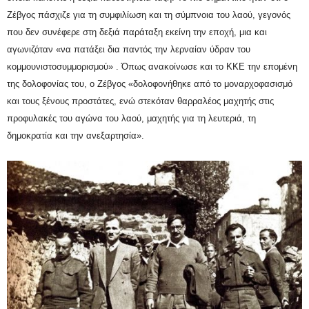
Ζέβγος πάσχιζε για τη συμφιλίωση και τη σύμπνοια του λαού, γεγονός
που δεν συνέφερε στη δεξιά παράταξη εκείνη την εποχή, μια και
αγωνιζόταν «να πατάξει δια παντός την λερναίαν ύδραν του
κομμουνιστοσυμμορισμού» . Όπως ανακοίνωσε και το ΚΚΕ την επομένη
της δολοφονίας του, ο Ζέβγος «δολοφονήθηκε από το μοναρχοφασισμό
και τους ξένους προστάτες, ενώ στεκόταν θαρραλέος μαχητής στις
προφυλακές του αγώνα του λαού, μαχητής για τη λευτεριά, τη
δημοκρατία και την ανεξαρτησία».