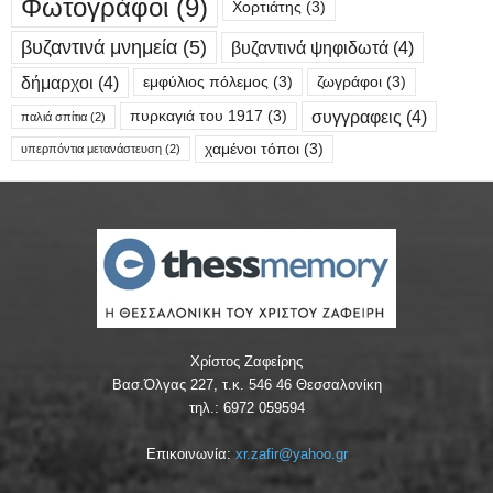
Φωτογράφοι
(9)
Χορτιάτης
(3)
βυζαντινά μνημεία
(5)
βυζαντινά ψηφιδωτά
(4)
δήμαρχοι
(4)
εμφύλιος πόλεμος
(3)
ζωγράφοι
(3)
συγγραφεις
(4)
πυρκαγιά του 1917
(3)
παλιά σπίτια
(2)
χαμένοι τόποι
(3)
υπερπόντια μετανάστευση
(2)
Χρίστος Ζαφείρης
Βασ.Όλγας 227, τ.κ. 546 46 Θεσσαλονίκη
τηλ.: 6972 059594
Επικοινωνία:
xr.zafir@yahoo.gr