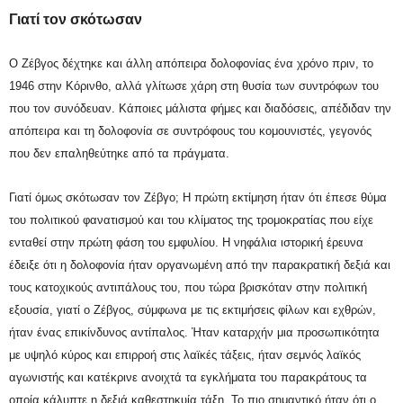
Γιατί τον σκότωσαν
Ο Ζέβγος δέχτηκε και άλλη απόπειρα δολοφονίας ένα χρόνο πριν, το
1946 στην Κόρινθο, αλλά γλίτωσε χάρη στη θυσία των συντρόφων του
που τον συνόδευαν. Κάποιες μάλιστα φήμες και διαδόσεις, απέδιδαν την
απόπειρα και τη δολοφονία σε συντρόφους του κομουνιστές, γεγονός
που δεν επαληθεύτηκε από τα πράγματα.
Γιατί όμως σκότωσαν τον Ζέβγο; Η πρώτη εκτίμηση ήταν ότι έπεσε θύμα
του πολιτικού φανατισμού και του κλίματος της τρομοκρατίας που είχε
ενταθεί στην πρώτη φάση του εμφυλίου. Η νηφάλια ιστορική έρευνα
έδειξε ότι η δολοφονία ήταν οργανωμένη από την παρακρατική δεξιά και
τους κατοχικούς αντιπάλους του, που τώρα βρισκόταν στην πολιτική
εξουσία, γιατί ο Ζέβγος, σύμφωνα με τις εκτιμήσεις φίλων και εχθρών,
ήταν ένας επικίνδυνος αντίπαλος. Ήταν καταρχήν μια προσωπικότητα
με υψηλό κύρος και επιρροή στις λαϊκές τάξεις, ήταν σεμνός λαϊκός
αγωνιστής και κατέκρινε ανοιχτά τα εγκλήματα του παρακράτους τα
οποία κάλυπτε η δεξιά καθεστηκυία τάξη. Το πιο σημαντικό ήταν ότι ο