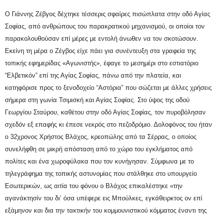
Ο Γιάννης Ζέβγος δέχτηκε τέσσερις σφαίρες πισώπλατα στην οδό Αγίας
Σοφίας, από ανθρώπους του παρακρατικού μηχανισμού, οι οποίοι τον
παρακολουθούσαν επί μέρες με εντολή άνωθεν να τον σκοτώσουν.
Εκείνη τη μέρα ο Ζέγβος είχε πάει για συνέντευξη στα γραφεία της
τοπικής εφημερίδας «Αγωνιστής», έφαγε το μεσημέρι στο εστιατόριο
“Ελβετικόν” επί της Αγίας Σοφίας, πάνω από την πλατεία, και
κατηφόρισε προς το ξενοδοχείο “Αστόρια” που σώζεται με άλλες χρήσεις
σήμερα στη γωνία Τσιμισκή και Αγίας Σοφίας. Στο ύψος της οδού
Γεωργίου Σταύρου, καθέτου στην οδό Αγίας Σοφίας, τον πυροβόλησαν
σχεδόν εξ επαφής κι έπεσε νεκρός στο πεζοδρόμιο. Δολοφόνος του ήταν
ο 32χρονος Χρήστος Βλάχος, κρεοπώλης από τα Σέρρας, ο οποίος
συνελήφθη σε μικρή απόσταση από το χώρο του εγκλήματος από
πολίτες και ένα χωροφύλακα που τον κυνήγησαν. Σύμφωνα με το
τηλεγράφημα της τοπικής αστυνομίας που στάλθηκε στο υπουργείο
Εσωτερικών, ως αιτία του φόνου ο Βλάχος επικαλέστηκε «την
αγανάκτησίν του δι’ όσα υπέφερε εις Μπούλκες, εγκάθειρκτος ον επί
εξάμηνον και δια την τακτικήν του κομμουνιστικού κόμματος έναντι της