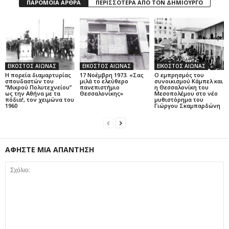
ΠΑΡΟΜΟΙΑ ΑΡΘΡΑ
ΠΕΡΙΣΣΟΤΕΡΑ ΑΠΟ ΤΟΝ ΔΗΜΙΟΥΡΓΟ
ΕΙΚΟΣΤΟΣ ΑΙΩΝΑΣ
ΕΙΚΟΣΤΟΣ ΑΙΩΝΑΣ
ΕΙΚΟΣΤΟΣ ΑΙΩΝΑΣ
Η πορεία διαμαρτυρίας
17 Νοέμβρη 1973. «Σας
Ο εμπρησμός του
σπουδαστών του
μιλά το ελεύθερο
συνοικισμού Κάμπελ και
‘’Μικρού Πολυτεχνείου’’
πανεπιστήμιο
η Θεσσαλονίκη του
ως την Αθήνα με τα
Θεσσαλονίκης»
Μεσοπολέμου στο νέο
πόδια!, τον χειμώνα του
μυθιστόρημα του
1960
Γιώργου Σκαμπαρδώνη
ΑΦΗΣΤΕ ΜΙΑ ΑΠΑΝΤΗΣΗ