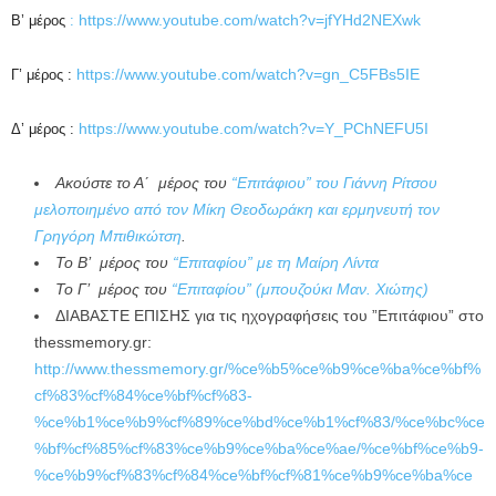
https://www.youtube.com/watch?v=jfYHd2NEXwk
Β’ μέρος
:
https://www.youtube.com/watch?v=gn_C5FBs5IE
Γ’ μέρος :
https://www.youtube.com/watch?v=Y_PChNEFU5I
Δ’ μέρος :
Ακούστε το Α΄ μέρος του
“Επιτάφιου” του Γιάννη Ρίτσου
μελοποιημένο από τον Μίκη Θεοδωράκη και ερμηνευτή τον
Γρηγόρη Μπιθικώτση
.
Το Β’ μέρος του
“Επιταφίου” με τη Μαίρη Λίντα
Το Γ’ μέρος του
“Επιταφίου” (μπουζούκι Μαν. Χιώτης)
ΔΙΑΒΑΣΤΕ ΕΠΙΣΗΣ για τις ηχογραφήσεις του ”Επιτάφιου” στο
thessmemory.gr:
http://www.thessmemory.gr/%ce%b5%ce%b9%ce%ba%ce%bf%
cf%83%cf%84%ce%bf%cf%83-
%ce%b1%ce%b9%cf%89%ce%bd%ce%b1%cf%83/%ce%bc%ce
%bf%cf%85%cf%83%ce%b9%ce%ba%ce%ae/%ce%bf%ce%b9-
%ce%b9%cf%83%cf%84%ce%bf%cf%81%ce%b9%ce%ba%ce