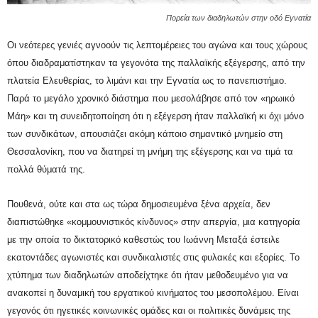
Πορεία των διαδηλωτών στην οδό Εγνατία
Οι νεότερες γενιές αγνοούν τις λεπτομέρειες του αγώνα και τους χώρους
όπου διαδραματίστηκαν τα γεγονότα της παλλαϊκής εξέγερσης, από την
πλατεία Ελευθερίας, το λιμάνι και την Εγνατία ως το πανεπιστήμιο.
Παρά το μεγάλο χρονικό διάστημα που μεσολάβησε από τον «ηρωικό
Μάη» και τη συνειδητοποίηση ότι η εξέγερση ήταν παλλαϊκή κι όχι μόνο
των συνδικάτων, απουσιάζει ακόμη κάποιο σημαντικό μνημείο στη
Θεσσαλονίκη, που να διατηρεί τη μνήμη της εξέγερσης και να τιμά τα
πολλά θύματά της.
Πουθενά, ούτε και στα ως τώρα δημοσιευμένα ξένα αρχεία, δεν
διαπιστώθηκε «κομμουνιστικός κίνδυνος» στην απεργία, μια κατηγορία
με την οποία το δικτατορικό καθεστώς του Ιωάννη Μεταξά έστειλε
εκατοντάδες αγωνιστές και συνδικαλιστές στις φυλακές και εξορίες. Το
χτύπημα των διαδηλωτών αποδείχτηκε ότι ήταν μεθοδευμένο για να
ανακοπεί η δυναμική του εργατικού κινήματος του μεσοπολέμου. Είναι
γεγονός ότι ηγετικές κοινωνικές ομάδες και οι πολιτικές δυνάμεις της