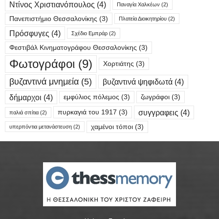
Ντίνος Χριστιανόπουλος
(4)
Παναγία Χαλκέων
(2)
Πανεπιστήμιο Θεσσαλονίκης
(3)
Πλατεία Διοικητηρίου
(2)
Πρόσφυγες
(4)
Σχέδιο Εμπράρ
(2)
Φεστιβάλ Κινηματογράφου Θεσσαλονίκης
(3)
Φωτογράφοι
(9)
Χορτιάτης
(3)
βυζαντινά μνημεία
(5)
βυζαντινά ψηφιδωτά
(4)
δήμαρχοι
(4)
εμφύλιος πόλεμος
(3)
ζωγράφοι
(3)
συγγραφεις
(4)
πυρκαγιά του 1917
(3)
παλιά σπίτια
(2)
χαμένοι τόποι
(3)
υπερπόντια μετανάστευση
(2)