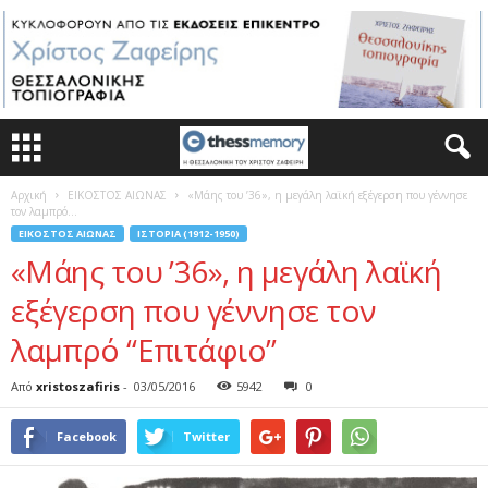
Αρχική
ΕΙΚΟΣΤΟΣ ΑΙΩΝΑΣ
«Μάης του ’36», η μεγάλη λαϊκή εξέγερση που γέννησε
τον λαμπρό...
ΕΙΚΟΣΤΟΣ ΑΙΩΝΑΣ
ΙΣΤΟΡΊΑ (1912-1950)
«Μάης του ’36», η μεγάλη λαϊκή
εξέγερση που γέννησε τον
λαμπρό “Επιτάφιο”
Από
xristoszafiris
-
03/05/2016
5942
0
Facebook
Twitter