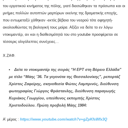
του εργατικού κινήματος της πόλης, γιατί διασώθηκαν τα πρόσωπα και οι
μνήμες πολλών αυτοπτών μαρτύρων εκείνης της δραματικής εποχής,
που εντωμεταξύ χάθηκαν -εκτός βέβαια του νεαρού τότε αφηγητή-
ακολουθώντας τη βιολογική τους μοίρα. Αξίζει να δείτε το εν λόγω
ντοκιμαντέρ, αν και η διαθεσιμότητά του στο
youtube
προσφέρεται σε
τέσσερις ολιγόλεπτες συνέχειες…
Χ.ΖΑΦ.
Δείτε το ντοκιμαντέρ της σειράς “Η ΕΡΤ στη Βόρειο Ελλάδα”
με τίτλο “Μάης ’36. Τα γεγονότα της Θεσσαλονίκης”, ρεπορτάζ
Χρίστος Ζαφείρης, σκηνοθεσία Φώτος Λαμπρινός, διεύθυνση
φωτογραφίας Γιώργος Φράστανλης, διεύθυνση παραγωγής
Κυριάκος Γεωργίου, υπεύθυνος εκπομπής Χρίστος
Χριστοδούλου. Πρώτη προβολή Μάης 1984:
Α’ μέρος :
https://www.youtube.com/watch?v=gZpKfsWfx3Q