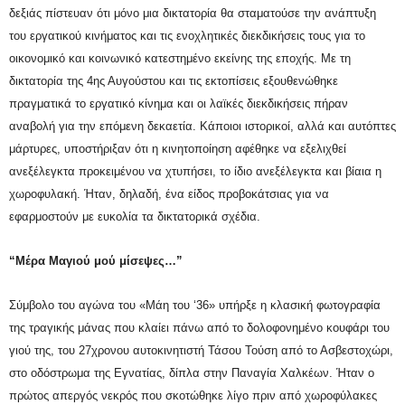
δεξιάς πίστευαν ότι μόνο μια δικτατορία θα σταματούσε την ανάπτυξη
του εργατικού κινήματος και τις ενοχλητικές διεκδικήσεις τους για το
οικονομικό και κοινωνικό κατεστημένο εκείνης της εποχής. Με τη
δικτατορία της 4ης Αυγούστου και τις εκτοπίσεις εξουθενώθηκε
πραγματικά το εργατικό κίνημα και οι λαϊκές διεκδικήσεις πήραν
αναβολή για την επόμενη δεκαετία.
Κάποιοι ιστορικοί, αλλά και αυτόπτες
μάρτυρες, υποστήριξαν ότι η κινητοποίηση αφέθηκε να εξελιχθεί
ανεξέλεγκτα προκειμένου να χτυπήσει, το ίδιο ανεξέλεγκτα και βίαια η
χωροφυλακή. Ήταν, δηλαδή, ένα είδος προβοκάτσιας για να
εφαρμοστούν με ευκολία τα δικτατορικά σχέδια.
“Μέρα Μαγιού μού μίσεψες…”
Σύμβολο του αγώνα του «Μάη του ‘36» υπήρξε η κλασική φωτογραφία
της τραγικής μάνας που κλαίει πάνω από το δολοφονημένο κουφάρι του
γιού της, του 27χρονου αυτοκινητιστή Τάσου Τούση από το Ασβεστοχώρι,
στο οδόστρωμα της Εγνατίας, δίπλα στην Παναγία Χαλκέων. Ήταν ο
πρώτος απεργός νεκρός που σκοτώθηκε λίγο πριν από χωροφύλακες