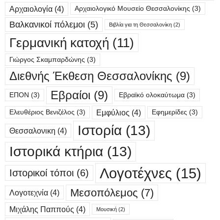
Αρχαιολογία
(4)
Αρχαιολογικό Μουσείο Θεσσαλονίκης
(3)
Βαλκανικοί πόλεμοι
(5)
Βιβλία για τη Θεσσαλονίκη
(2)
Γερμανική κατοχή
(11)
Γιώργος Σκαμπαρδώνης
(3)
Διεθνής Έκθεση Θεσσαλονίκης
(9)
Εβραίοι
(9)
ΕΠΟΝ
(3)
Εβραϊκό ολοκαύτωμα
(3)
Εμφύλιος
(4)
Ελευθέριος Βενιζέλος
(3)
Εφημερίδες
(3)
Ιστορία
(13)
Θεσσαλονικη
(4)
Ιστορικά κτήρια
(13)
Λογοτέχνες
(15)
Ιστορικοί τόποι
(6)
Μεσοπόλεμος
(7)
Λογοτεχνία
(4)
Μιχάλης Παππούς
(4)
Μουσική
(2)