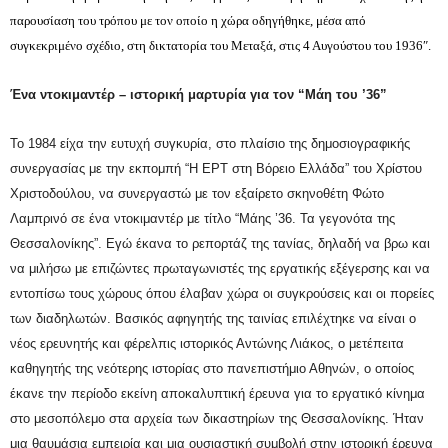
παρουσίαση του τρόπου με τον οποίο η χώρα οδηγήθηκε, μέσα από
συγκεκριμένο σχέδιο, στη δικτατορία του Μεταξά, στις 4 Αυγούστου του 1936″.
Ένα ντοκιμαντέρ – ιστορική μαρτυρία για τον “Μάη του ’36”
Το 1984 είχα την ευτυχή συγκυρία, στο πλαίσιο της δημοσιογραφικής
συνεργασίας με την εκπομπή “Η ΕΡΤ στη Βόρειο Ελλάδα” του Χρίστου
Χριστοδούλου, να συνεργαστώ με τον εξαίρετο σκηνοθέτη Φώτο
Λαμπρινό σε ένα ντοκιμαντέρ με τίτλο “Μάης ’36. Τα γεγονότα της
Θεσσαλονίκης”. Εγώ έκανα το ρεπορτάζ της τανίας, δηλαδή να βρω και
να μιλήσω με επιζώντες πρωταγωνιστές της εργατικής εξέγερσης και να
εντοπίσω τους χώρους όπου έλαβαν χώρα οι συγκρούσεις και οι πορείες
των διαδηλωτών. Βασικός αφηγητής της ταινίας επιλέχτηκε να είναι ο
νέος ερευνητής και φέρελπις ιστορικός Αντώνης Λιάκος, ο μετέπειτα
καθηγητής της νεότερης ιστορίας στο πανεπιστήμιο Αθηνών, ο οποίος
έκανε την περίοδο εκείνη αποκαλυπτική έρευνα για το εργατικό κίνημα
στο μεσοπόλεμο στα αρχεία των δικαστηρίων της Θεσσαλονίκης. Ήταν
μια θαυμάσια εμπειρία και μια ουσιαστική συμβολή στην ιστορική έρευνα