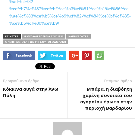
%ad%cf%82-
%ce%b7%cf%87%ce%bf%ce%b3%cf%81%ce%b1%cf%86%ce
%ae%cf%83%ce%b5%ce%b9%cf%82-%cf%84%ce%bf%cf%85-
%ce%b5%cf%80%ce%b9/
ΕΤΙΚΕΤΕΣ
Η ΜΕΓΆΛΗ ΑΠΕΡΓΊΑ ΤΟΥ 1936
ΚΑΠΝΕΡΓΆΤΕΣ
Ο "ΕΠΙΤΆΦΙΟΣ" ΤΩΝ ΡΊΤΣΟΥ -ΘΕΟΔΩΡΆΚΗ
Facebook
Twitter
Προηγούμενο άρθρο
Επόμενο άρθρο
Kόκκινα αυγά στην Άνω
Μπάρα, η διαβόητη
Πόλη
χαμένη συνοικία του
αγοραίου έρωτα στην
περιοχή Βαρδαρίου