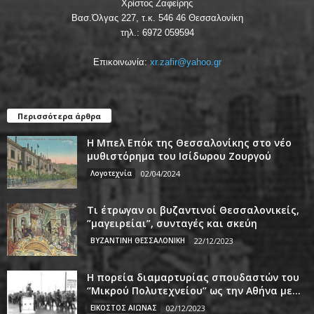
Χρίστος Ζαφείρης
Βασ.Όλγας 227, τ.κ. 546 46 Θεσσαλονίκη
τηλ.: 6972 059594
Επικοινωνία:
xr.zafir@yahoo.gr
Περισσότερα άρθρα
Η Μπελ Επόκ της Θεσσαλονίκης στο νέο
μυθιστόρημα του Ισίδωρου Ζουργού
Λογοτεχνία
02/04/2024
Τι έτρωγαν οι βυζαντινοί Θεσσαλονικείς,
”μαγειρείαι”, συνταγές και σκεύη
ΒΥΖΑΝΤΙΝΗ ΘΕΣΣΑΛΟΝΙΚΗ
22/12/2023
Η πορεία διαμαρτυρίας σπουδαστών του
‘’Μικρού Πολυτεχνείου’’ ως την Αθήνα με...
ΕΙΚΟΣΤΟΣ ΑΙΩΝΑΣ
02/12/2023