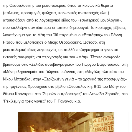
της Θεσσαλονίκης του μεσοπολέμου, όπου τα κοινωνικά θέματα
(πόλεμος, προσφυγιά, φτώχεια, κοινωνικές αναταραχές κλπ.)
απουσιάζουν από το λογοτεχνικό είδος του «εσωτερικού μονόλογου»,
που καλλιέργησαν ιδιαίτερα οι τοπικοί δημιουργοί. Το κυρίαρχο, βέβαια,
λογοτέχνημα για το Μάη του ‘36 παραμένει ο «Επιτάφιος» του Γιάννη
Ρίτσου που μελοποίησε ο Μίκης Θεοδωράκης. Ωστόσο, στη
μεταπολεμική ιδίως λογοτεχνία, σε πολλά πεζογραφήματα γίνονται
εκτενείς αναφορές και περιγραφές για τον «Μάη». Τέτοιες αναφορές
βρίσκουμε στις «Σελίδες αυτοβιογραφίας» του Γιώργου Βαφόπουλου, στη
«Μόνη κληρονομιά» του Γιώργου Ιωάννου, στη «Μεγάλη πλατεία» του
Νίκου Μπακόλα, στην «Ξεριζωμένη γενιά – το χρονικό της προσφυγιάς»
της Ιφιγένειας Χρυσοχόου στο βιβλίο «Θεσσαλονίκη, 9-11 του Μάη» του
Θέμου Κορνάρου, στο “Συμεών ο πρόσφυγας” του Λεωνίδα Ζησιάδη, στο
“Ρέκβιεμ για τρεις γενιές” του Γ. Πανάγου κ.ά.