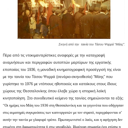
Σκηνή από την ταινία του Τάσου Ψαρρά “Μάης”.
Πέρα από τις ντοκιμαντερίστικες αναφορές με την καταγραφή
αναμνήσεων και περιγραφών αυτοπτών μαρτύρων της εργατικής
εποποιίας του 1936, η μοναδική κινηματογραφική προσέγγισή της είναι
με την ταινία του Τάσου Ψαρρά (σενάριο-σκηνοθεσία) “Μάης” που
γυρίστηκε το 1976 με ντόπιους ηθοποιούς και κατοίκους στους ίδιους
χώρους της Θεσσαλονίκης όπου έλαβε χώρα η ιστορική λαϊκή
κινητοποίηση. Στο συνοδευτικό κείμενο της ταινίας σημειώνονται τα εξής
:
“
Οι ημέρες του Μάη του 1936 στη Θεσσαλονίκη και τα γεγονότα που οδήγησαν
στις αιματηρές συγκρούσεις των καπνεργατών με τον στρατό, περιγράφονται σ’
αυτήν την ταινία με γλαφυρό τρόπο. Πρωταγωνιστεί ο λαός, και η αφήγηση δεν
επιμένει στη δραματικότητα ή στις υπερβολές. Ιδιαίτερη σημασία έχει επίσης η