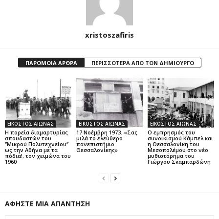
xristoszafiris
ΠΑΡΟΜΟΙΑ ΑΡΘΡΑ
ΠΕΡΙΣΣΟΤΕΡΑ ΑΠΟ ΤΟΝ ΔΗΜΙΟΥΡΓΟ
ΕΙΚΟΣΤΟΣ ΑΙΩΝΑΣ
ΕΙΚΟΣΤΟΣ ΑΙΩΝΑΣ
ΕΙΚΟΣΤΟΣ ΑΙΩΝΑΣ
Η πορεία διαμαρτυρίας
17 Νοέμβρη 1973. «Σας
Ο εμπρησμός του
σπουδαστών του
μιλά το ελεύθερο
συνοικισμού Κάμπελ και
‘’Μικρού Πολυτεχνείου’’
πανεπιστήμιο
η Θεσσαλονίκη του
ως την Αθήνα με τα
Θεσσαλονίκης»
Μεσοπολέμου στο νέο
πόδια!, τον χειμώνα του
μυθιστόρημα του
1960
Γιώργου Σκαμπαρδώνη
ΑΦΗΣΤΕ ΜΙΑ ΑΠΑΝΤΗΣΗ