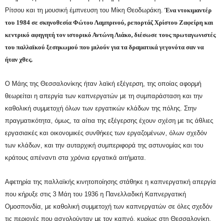
Ρίτσου και τη μουσική έμπνευση του Μίκη Θεοδωράκη.
Ένα ντοκιμαντέρ
του 1984 σε σκηνοθεσία Φώτου Λαμπρινού, ρεπορτάζ Χρίστου Ζαφείρη και
κεντρικό αφηγητή τον ιστορικό Αντώνη Λιάκο, διέσωσε τους πρωταγωνιστές
του παλλαϊκού ξεσηκωμού που μιλούν για τα δραματικά γεγονότα σαν να
ήταν χθες.
Ο Μάης της Θεσσαλονίκης ήταν λαϊκή εξέγερση, της οποίας αφορμή
θεωρείται η απεργία των καπνεργατών με τη συμπαράσταση και την
καθολική συμμετοχή όλων των εργατικών κλάδων της πόλης. Στην
πραγματικότητα, όμως, τα αίτια της εξέγερσης έχουν σχέση με τις άθλιες
εργασιακές και οικονομικές συνθήκες των εργαζομένων, όλων σχεδόν
των κλάδων, και την αυταρχική συμπεριφορά της αστυνομίας και του
κράτους απέναντι στα χρόνια εργατικά αιτήματα.
Αφετηρία της παλλαϊκής κινητοποίησης στάθηκε η καπνεργατική απεργία
που κήρυξε στις 3 Μάη του 1936 η Πανελλαδική Καπνεργατική
Ομοσπονδία, με καθολική συμμετοχή των καπνεργατών σε όλες σχεδόν
τις περιοχές που ασχολούνταν με τον καπνό, κυρίως στη Θεσσαλονίκη,