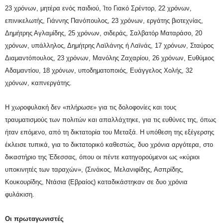
23 χρόνων, μητέρα ενός παιδιού, Ίτο Γιακό Σρέντορ, 22 χρόνων,
επινικελωτής, Γιάννης Πανόπουλος, 23 χρόνων, εργάτης βιοτεχνίας,
Δημήτρης Αγλαμίδης, 25 χρόνων, σιδεράς, Σαλβατόρ Ματαράσο, 20
χρόνων, υπάλληλος, Δημήτρης Λαϊλάνης ή Λαϊνάς, 17 χρόνων, Σταύρος
Διαμαντόπουλος, 23 χρόνων, Μανόλης Ζαχαρίου, 26 χρόνων, Ευθύμιος
Αδαμαντίου, 18 χρόνων, υποδηματοποιός, Ευάγγελος Χολής, 32
χρόνων, καπνεργάτης.
Η χωροφυλακή δεν «πλήρωσε» για τις δολοφονίες και τους
τραυματισμούς των πολιτών και απαλλάχτηκε, για τις ευθύνες της, όπως
ήταν επόμενο, από τη δικτατορία του Μεταξά. Η υπόθεση της εξέγερσης
έκλεισε τυπικά, για το δικτατορικό καθεστώς, δυο χρόνια αργότερα, στο
δικαστήριο της Έδεσσας, όπου οι πέντε κατηγορούμενοι ως «κύριοι
υποκινητές των ταραχών», (Σινάκος, Μελανιφίδης, Ασπρίδης,
Κουκουρίδης, Ντάσια (Εβραίος) καταδικάστηκαν σε δυο χρόνια
φυλάκιση.
Οι πρωταγωνιστές