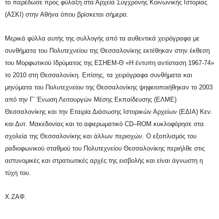
το παρέδωσε προς φύλαξη στα Αρχεία Σύγχρονης Κοινωνικής Ιστορίας
(ΑΣΚΙ) στην Αθήνα όπου βρίσκεται σήμερα.
Μερικά φύλλα αυτής της συλλογής από τα αυθεντικά χειρόγραφα με
συνθήματα του Πολυτεχνείου της Θεσσαλονίκης εκτέθηκαν στην έκθεση
του Μορφωτικού Ιδρύματος της ΕΣΗΕΜ-Θ «Η έντυπη αντίσταση 1967-74»
το 2010 στη Θεσσαλονίκη. Επίσης, τα χειρόγραφα συνθήματα και
μηνύματα του Πολυτεχνείου της Θεσσαλονίκης ψηφειοποιήθηκαν το 2003
από την Γ’ Ένωση Λειτουργών Μέσης Εκπαίδευσης (ΕΛΜΕ)
Θεσσαλονίκης και την Εταιρία Διάσωσης Ιστορικών Αρχείων (ΕΔΙΑ) Κεν.
και Δυτ. Μακεδονίας και το αφιερωματικό
CD
–
ROM
κυκλοφόρησε στα
σχολεία της Θεσσαλονίκης και άλλων περιοχών. Ο εξοπλισμός του
ραδιοφωνικού σταθμού του Πολυτεχνείου Θεσσαλονίκης περιήλθε στις
αστυνομικές και στρατιωτικές αρχές της εισβολής και είναι άγνωστη η
τύχη του.
Χ.ΖΑΦ.