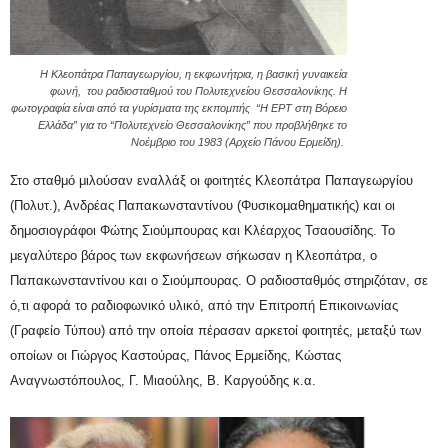
Η Κλεοπάτρα Παπαγεωργίου, η εκφωνήτρια, η βασική γυναικεία
φωνή, του ραδιοσταθμού του Πολυτεχνείου Θεσσαλονίκης. Η
φωτογραφία είναι από τα γυρίσματα της εκπομπής “Η ΕΡΤ στη Βόρειο
Ελλάδα” για το “Πολυτεχνείο Θεσσαλονίκης” που προβλήθηκε το
Νοέμβριο του 1983 (Αρχείο Πάνου Ερμείδη).
Στο σταθμό μιλούσαν εναλλάξ οι φοιτητές Κλεοπάτρα Παπαγεωργίου
(Πολυτ.), Ανδρέας Παπακωνσταντίνου (Φυσικομαθηματικής) και οι
δημοσιογράφοι Φώτης Σιούμπουρας και Κλέαρχος Τσαουσίδης. Το
μεγαλύτερο βάρος των εκφωνήσεων σήκωσαν η Κλεοπάτρα, ο
Παπακωνσταντίνου και ο Σιούμπουρας. Ο ραδιοσταθμός στηριζόταν, σε
ό,τι αφορά το ραδιοφωνικό υλικό, από την Επιτροπή Επικοινωνίας
(Γραφείο Τύπου) από την οποία πέρασαν αρκετοί φοιτητές, μεταξύ των
οποίων οι Γιώργος Καστούρας, Πάνος Ερμείδης, Κώστας
Αναγνωστόπουλος, Γ. Μιαούλης, Β. Καργούδης κ.α.