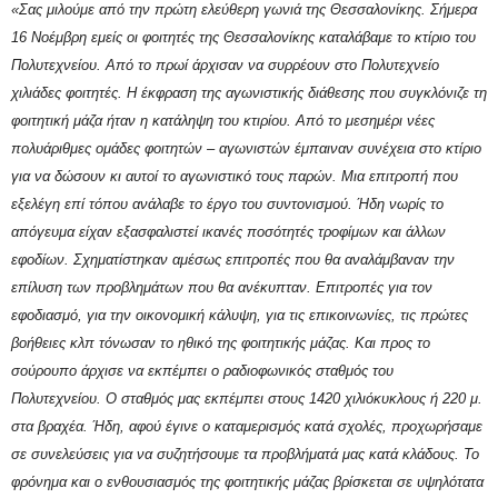
«Σας μιλούμε από την πρώτη ελεύθερη γωνιά της Θεσσαλονίκης. Σήμερα
16 Νοέμβρη εμείς οι φοιτητές της Θεσσαλονίκης καταλάβαμε το κτίριο του
Πολυτεχνείου. Από το πρωί άρχισαν να συρρέουν στο Πολυτεχνείο
χιλιάδες φοιτητές. Η έκφραση της αγωνιστικής διάθεσης που συγκλόνιζε τη
φοιτητική μάζα ήταν η κατάληψη του κτιρίου. Από το μεσημέρι νέες
πολυάριθμες ομάδες φοιτητών – αγωνιστών έμπαιναν συνέχεια στο κτίριο
για να δώσουν κι αυτοί το αγωνιστικό τους παρών. Μια επιτροπή που
εξελέγη επί τόπου ανάλαβε το έργο του συντονισμού. Ήδη νωρίς το
απόγευμα είχαν εξασφαλιστεί ικανές ποσότητές τροφίμων και άλλων
εφοδίων. Σχηματίστηκαν αμέσως επιτροπές που θα αναλάμβαναν την
επίλυση των προβλημάτων που θα ανέκυπταν. Επιτροπές για τον
εφοδιασμό, για την οικονομική κάλυψη, για τις επικοινωνίες, τις πρώτες
βοήθειες κλπ τόνωσαν το ηθικό της φοιτητικής μάζας. Και προς το
σούρουπο άρχισε να εκπέμπει ο ραδιοφωνικός σταθμός του
Πολυτεχνείου. Ο σταθμός μας εκπέμπει στους 1420 χιλιόκυκλους ή 220 μ.
στα βραχέα. Ήδη, αφού έγινε ο καταμερισμός κατά σχολές, προχωρήσαμε
σε συνελεύσεις για να συζητήσουμε τα προβλήματά μας κατά κλάδους. Το
φρόνημα και ο ενθουσιασμός της φοιτητικής μάζας βρίσκεται σε υψηλότατα