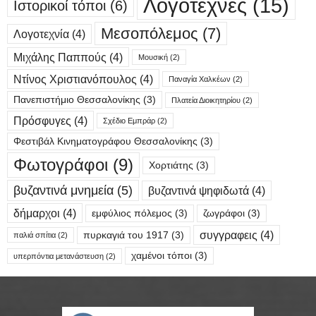
Λογοτέχνες
(15)
Ιστορικοί τόποι
(6)
Μεσοπόλεμος
(7)
Λογοτεχνία
(4)
Μιχάλης Παππούς
(4)
Μουσική
(2)
Ντίνος Χριστιανόπουλος
(4)
Παναγία Χαλκέων
(2)
Πανεπιστήμιο Θεσσαλονίκης
(3)
Πλατεία Διοικητηρίου
(2)
Πρόσφυγες
(4)
Σχέδιο Εμπράρ
(2)
Φεστιβάλ Κινηματογράφου Θεσσαλονίκης
(3)
Φωτογράφοι
(9)
Χορτιάτης
(3)
βυζαντινά μνημεία
(5)
βυζαντινά ψηφιδωτά
(4)
δήμαρχοι
(4)
εμφύλιος πόλεμος
(3)
ζωγράφοι
(3)
συγγραφεις
(4)
πυρκαγιά του 1917
(3)
παλιά σπίτια
(2)
χαμένοι τόποι
(3)
υπερπόντια μετανάστευση
(2)