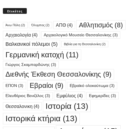
Ετικέτες
Αθλητισμός
(8)
ΑΠΘ
(4)
Άνω Πόλη
(2)
Όλυμπος
(2)
Αρχαιολογία
(4)
Αρχαιολογικό Μουσείο Θεσσαλονίκης
(3)
Βαλκανικοί πόλεμοι
(5)
Βιβλία για τη Θεσσαλονίκη
(2)
Γερμανική κατοχή
(11)
Γιώργος Σκαμπαρδώνης
(3)
Διεθνής Έκθεση Θεσσαλονίκης
(9)
Εβραίοι
(9)
ΕΠΟΝ
(3)
Εβραϊκό ολοκαύτωμα
(3)
Εμφύλιος
(4)
Ελευθέριος Βενιζέλος
(3)
Εφημερίδες
(3)
Ιστορία
(13)
Θεσσαλονικη
(4)
Ιστορικά κτήρια
(13)