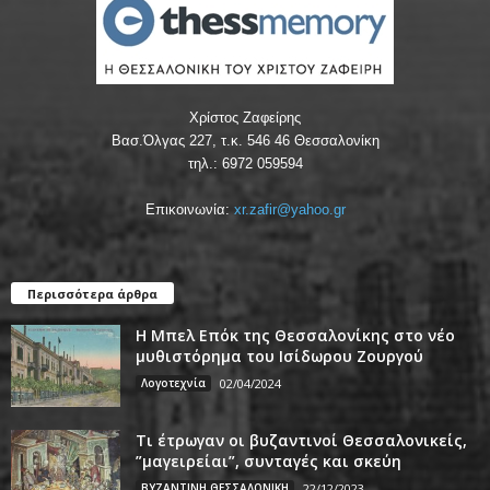
Χρίστος Ζαφείρης
Βασ.Όλγας 227, τ.κ. 546 46 Θεσσαλονίκη
τηλ.: 6972 059594
Επικοινωνία:
xr.zafir@yahoo.gr
Περισσότερα άρθρα
Η Μπελ Επόκ της Θεσσαλονίκης στο νέο
μυθιστόρημα του Ισίδωρου Ζουργού
Λογοτεχνία
02/04/2024
Τι έτρωγαν οι βυζαντινοί Θεσσαλονικείς,
”μαγειρείαι”, συνταγές και σκεύη
ΒΥΖΑΝΤΙΝΗ ΘΕΣΣΑΛΟΝΙΚΗ
22/12/2023