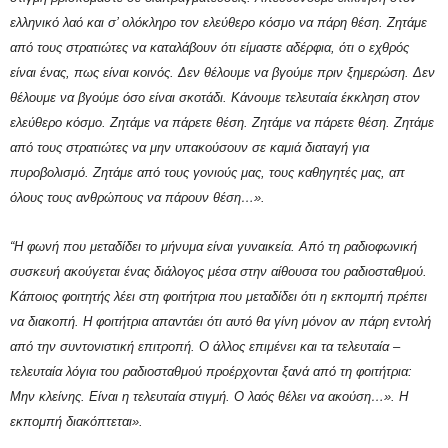
ελληνικό λαό και σ’ ολόκληρο τον ελεύθερο κόσμο να πάρη θέση.
Ζητάμε
από τους στρατιώτες να καταλάβουν ότι είμαστε αδέρφια, ότι ο εχθρός
είναι ένας, πως είναι κοινός. Δεν θέλουμε να βγούμε πριν ξημερώση. Δεν
θέλουμε να βγούμε όσο είναι σκοτάδι. Κάνουμε τελευταία έκκληση στον
ελεύθερο κόσμο. Ζητάμε να πάρετε θέση. Ζητάμε να πάρετε θέση.
Ζητάμε
από τους στρατιώτες να μην υπακούσουν σε καμιά διαταγή για
πυροβολισμό. Ζητάμε από τους γονιούς μας, τους καθηγητές μας, απ
όλους τους ανθρώπους να πάρουν θέση…».
“Η φωνή που μεταδίδει το μήνυμα είναι γυναικεία. Από τη ραδιοφωνική
συσκευή ακούγεται ένας διάλογος μέσα στην αίθουσα του ραδιοσταθμού.
Κάποιος φοιτητής λέει στη φοιτήτρια που μεταδίδει ότι η εκπομπή πρέπει
να διακοπή. Η φοιτήτρια απαντάει ότι αυτό θα γίνη μόνον αν πάρη εντολή
από την συντονιστική επιτροπή. Ο άλλος επιμένει και τα τελευταία –
τελευταία λόγια του ραδιοσταθμού προέρχονται ξανά από τη φοιτήτρια:
Μην κλείνης. Είναι η τελευταία στιγμή. Ο λαός θέλει να ακούση…». Η
εκπομπή διακόπτεται».