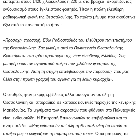
εκπέμπει στους 1420 χιλιόκυκλους ή 220 μ. στα βραχέα, σκορπίζοντας
ενθουσιασμό στους έγκλειστους φοιτητές. Ήταν η πρώτη ελεύθερη
ραδιοφωνική φωνή της Θεσσαλονίκης. Το πρώτο μήνυμα που ακούστηκε
έξω από το πανεπιστήμιο ήταν :
«Προσοχή, προσοχή. Εδώ Ραδιοσταθμός του ελεύθερου πανεπιστήμιου
της Θεσσαλονίκης. Σας μιλούμε από το Πολυτεχνείο Θεσσαλονίκης.
Βρισκόμαστε στο τρίτο προπύργιο της νέας ελεύθερης Ελλάδας. Σας
μεταφέρουμε τον αγωνιστικό παλμό των χιλιάδων φοιτητών της
Θεσσαλονίκης. Αυτή τη στιγμή επαληθεύουμε την παράδοση, που μας
θέλει στην πρώτη γραμμή του αγώνα για τη λαϊκή κυριαρχία».
Ο σταθμός ήταν μικρής εμβέλειας αλλά ακουγόταν σε όλη τη
Θεσσαλονίκη και σποραδικά σε κάποιες κοντινές περιοχές της κεντρικής
Μακεδονίας. Τα μηνύματα των ακροατών που φθάνουν στο Πολυτεχνείο
είναι ενθουσιώδη. Η Επιτροπή Επικοινωνιών
το επιβεβαιώνει και το
αναμεταδίδει: «
Μας ειδοποιούν απ’ όλη τη Θεσσαλονίκη ότι ακούν το
σταθμό μας κι εκφράζουν τη συμπαράστασή τους».
Όσοι μπορούν, τα