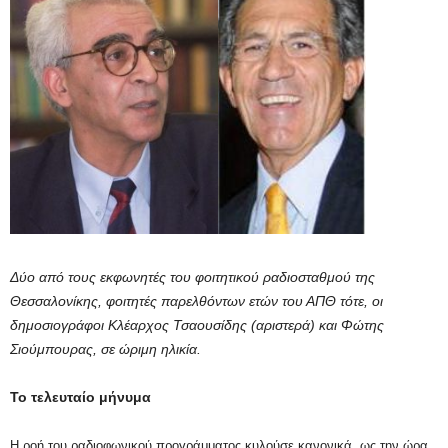
Δύο από τους εκφωνητές του φοιτητικού ραδιοσταθμού της
Θεσσαλονίκης, φοιτητές παρελθόντων ετών του ΑΠΘ τότε, οι
δημοσιογράφοι Κλέαρχος Τσαουσίδης (αριστερά) και Φώτης
Σιούμπουρας, σε ώριμη ηλικία.
Το τελευταίο μήνυμα
Η ροή του ραδιοφωνικού προγράμματος κυλούσε κανονικά, ως την ώρα