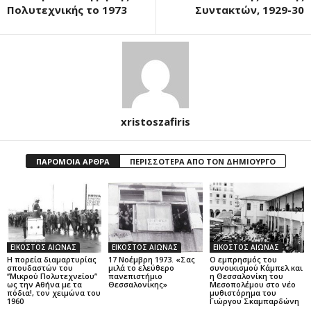
Πολυτεχνικής το 1973
Συντακτών, 1929-30
xristoszafiris
ΠΑΡΟΜΟΙΑ ΑΡΘΡΑ
ΠΕΡΙΣΣΟΤΕΡΑ ΑΠΟ ΤΟΝ ΔΗΜΙΟΥΡΓΟ
ΕΙΚΟΣΤΟΣ ΑΙΩΝΑΣ
ΕΙΚΟΣΤΟΣ ΑΙΩΝΑΣ
ΕΙΚΟΣΤΟΣ ΑΙΩΝΑΣ
Η πορεία διαμαρτυρίας
17 Νοέμβρη 1973. «Σας
Ο εμπρησμός του
σπουδαστών του
μιλά το ελεύθερο
συνοικισμού Κάμπελ και
‘’Μικρού Πολυτεχνείου’’
πανεπιστήμιο
η Θεσσαλονίκη του
ως την Αθήνα με τα
Θεσσαλονίκης»
Μεσοπολέμου στο νέο
πόδια!, τον χειμώνα του
μυθιστόρημα του
1960
Γιώργου Σκαμπαρδώνη