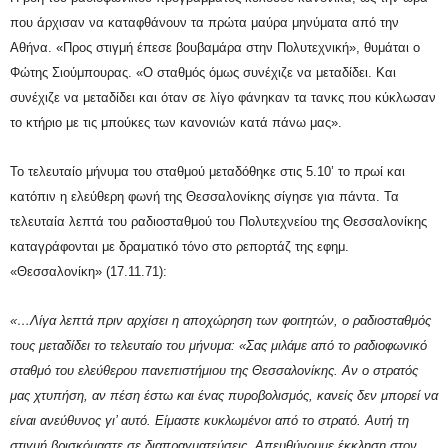
που άρχισαν να καταφθάνουν τα πρώτα μαύρα μηνύματα από την
Αθήνα. «Προς στιγμή έπεσε βουβαμάρα στην Πολυτεχνική», θυμάται ο
Φώτης Σιούμπουρας. «Ο σταθμός όμως συνέχιζε να μεταδίδει. Και
συνέχιζε να μεταδίδει και όταν σε λίγο φάνηκαν τα τανκς που κύκλωσαν
το κτήριο με τις μπούκες των κανονιών κατά πάνω μας».
Το τελευταίο μήνυμα του σταθμού μεταδόθηκε στις 5.10’ το πρωί και
κατόπιν η ελεύθερη φωνή της Θεσσαλονίκης σίγησε για πάντα. Τα
τελευταία λεπτά του ραδιοσταθμού του Πολυτεχνείου της Θεσσαλονίκης
καταγράφονται με δραματικό τόνο στο ρεπορτάζ της εφημ.
«Θεσσαλονίκη» (17.11.71):
«…Λίγα λεπτά πριν αρχίσει η αποχώρηση των φοιτητών, ο ραδιοσταθμός
τους μεταδίδει το τελευταίο του μήνυμα:
«Σας μιλάμε από το ραδιοφωνικό
σταθμό του ελεύθερου πανεπιστήμιου της Θεσσαλονίκης. Αν ο στρατός
μας χτυπήση, αν πέση έστω και ένας πυροβολισμός, κανείς δεν μπορεί να
είναι ανεύθυνος γι’ αυτό. Είμαστε κυκλωμένοι από το στρατό. Αυτή τη
στιγμή βρισκόμαστε σε διαπραγματεύσεις. Απευθύνουμε έκκληση στον