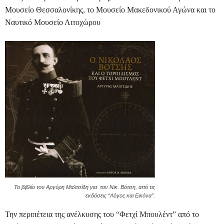
Μουσείο Θεσσαλονίκης, το Μουσείο Μακεδονικού Αγώνα και το
Ναυτικό Μουσείο Λιτοχώρου
Το βιβλίο του Αργύρη Μαλτσίδη για τον Νικ. Βότση, από τις
εκδόσεις “Λόγος και Εικόνα”.
Την περιπέτεια της ανέλκυσης του “Φετχί Μπουλέντ” από το