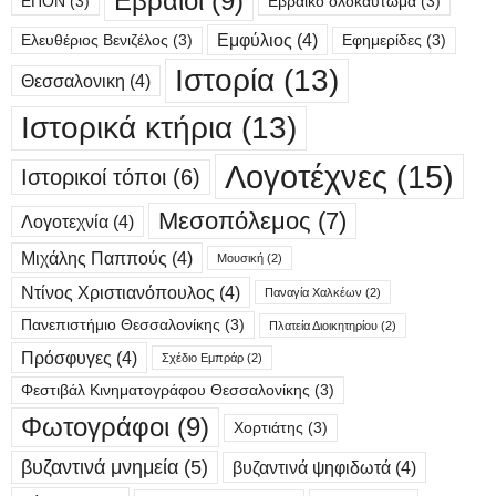
Εβραίοι
(9)
ΕΠΟΝ
(3)
Εβραϊκό ολοκαύτωμα
(3)
Εμφύλιος
(4)
Ελευθέριος Βενιζέλος
(3)
Εφημερίδες
(3)
Ιστορία
(13)
Θεσσαλονικη
(4)
Ιστορικά κτήρια
(13)
Λογοτέχνες
(15)
Ιστορικοί τόποι
(6)
Μεσοπόλεμος
(7)
Λογοτεχνία
(4)
Μιχάλης Παππούς
(4)
Μουσική
(2)
Ντίνος Χριστιανόπουλος
(4)
Παναγία Χαλκέων
(2)
Πανεπιστήμιο Θεσσαλονίκης
(3)
Πλατεία Διοικητηρίου
(2)
Πρόσφυγες
(4)
Σχέδιο Εμπράρ
(2)
Φεστιβάλ Κινηματογράφου Θεσσαλονίκης
(3)
Φωτογράφοι
(9)
Χορτιάτης
(3)
βυζαντινά μνημεία
(5)
βυζαντινά ψηφιδωτά
(4)