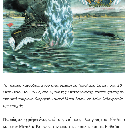
Το ηρωικό κατόρθωμα του υποπλοίαρχου Νικολάου Βότση, στις 18
Οκτωβρίου του 1912, στο λιμάνι της Θεσσαλονίκης, τορπιλίζοντας το
ιστορικό τουρκικό θωρηκτό «Φετχί Μπουλέντ», σε λαϊκή λιθογραφία
της εποχής.
Να πώς περιγράφει ένας από τους ντόπιους πλοηγούς του Βότση, ο
καπετάν Μιχάλης Κουφός, την ώρα της έκρηξης και της βύθισης