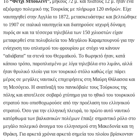
Το
“Φετχί Μπουλέντ”,
μήκους 72 μ. και πλάτους 12 μ. ήταν ένα
αξιόμαχο πολεμικό της Τουρκίας με πλήρωμα 120 ανδρών. Είχε
ναυπηγηθεί στην Αγγλία το 1872, μετασκευάστηκε και βελτιώθηκε
το 1907 σε ιταλικά ναυπηγεία και διατηρούσε ισχυρή δύναμη
πυρός αν και τα τέσσερα τηλεβόλα των 150 χιλιοστών είχαν
μεταφερθεί στα πολυβολεία του Μεγάλου Καραμπουρνού για την
ενίσχυση του οπλισμού του φρουρίου με στόχο να κάνουν
“αδιάβατα” τα στενά του Θερμαϊκού. Το θωρηκτό ήταν, κατά
κάποιο τρόπο, παροπλισμένο με λίγα τηλεβόλα στο λιμάνι, αλλά
ήταν θρυλικό πλοίο για τον τουρκικό στόλο καθώς είχε πάρει
μέρος σε μεγάλες ναυτικές επιχειρήσεις στη Μαύρη Θάλασσα και
τη Μεσόγειο. Η ανατίναξή του πανικόβαλε τους Τούρκους της
πόλης και αποτέλεσε σοβαρό χτύπημα για το ηθικό του τουρκικού
στρατού που οπισθοχωρούσε από την προέλαση του ελληνικού
στρατού. Όσο για την ελληνική πλευρά, το πρώτο αυτό ναυτικό
κατόρθωμα των βαλκανικών πολέμων έπαιξε σημαντικό ρόλο στο
μεγάλο πολεμικό άνοιγμα του ελληνισμού στη Μακεδονία και τη
Θράκη. Για αρκετά χρόνια αρκετά σημεία του πλοίου βρίσκονταν