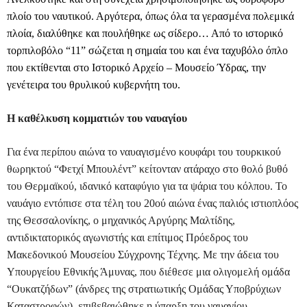
πλοίο του ναυτικού. Αργότερα, όπως όλα τα γερασμένα πολεμικά
πλοία, διαλύθηκε και πουλήθηκε ως σίδερο… Από το ιστορικό
τορπιλοβόλο “11” σώζεται η σημαία του και ένα ταχυβόλο όπλο
που εκτίθενται στο Ιστορικό Αρχείο – Μουσείο Ύδρας, την
γενέτειρα του θρυλικού κυβερνήτη του.
Η καθέλκυση κομματιών του ναυαγίου
Για ένα περίπου αιώνα το ναυαγισμένο κουφάρι του τουρκικού
θωρηκτού “Φετχί Μπουλέντ” κείτονταν ατάραχο στο θολό βυθό
του Θερμαϊκού, ιδανικό καταφύγιο για τα ψάρια του κόλπου. Το
ναυάγιο εντόπισε στα τέλη του 20ού αιώνα ένας παλιός ιστιοπλόος
της Θεσσαλονίκης, ο μηχανικός Αργύρης Μαλτίδης,
αντιδικτατορικός αγωνιστής και επίτιμος Πρόεδρος του
Μακεδονικού Μουσείου Σύγχρονης Τέχνης. Με την άδεια του
Υπουργείου Εθνικής Άμυνας, που διέθεσε μια ολιγομελή ομάδα
“Ουκατζήδων” (άνδρες της στρατιωτικής Ομάδας Υποβρύχιων
Καταστροφών), επιβεβαιώθηκε η ύπαρξη του ναυαγίου.