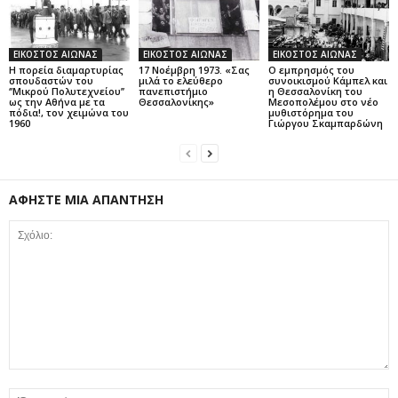
ΕΙΚΟΣΤΟΣ ΑΙΩΝΑΣ
ΕΙΚΟΣΤΟΣ ΑΙΩΝΑΣ
ΕΙΚΟΣΤΟΣ ΑΙΩΝΑΣ
Η πορεία διαμαρτυρίας
17 Νοέμβρη 1973. «Σας
Ο εμπρησμός του
σπουδαστών του
μιλά το ελεύθερο
συνοικισμού Κάμπελ και
‘’Μικρού Πολυτεχνείου’’
πανεπιστήμιο
η Θεσσαλονίκη του
ως την Αθήνα με τα
Θεσσαλονίκης»
Μεσοπολέμου στο νέο
πόδια!, τον χειμώνα του
μυθιστόρημα του
1960
Γιώργου Σκαμπαρδώνη
ΑΦΗΣΤΕ ΜΙΑ ΑΠΑΝΤΗΣΗ