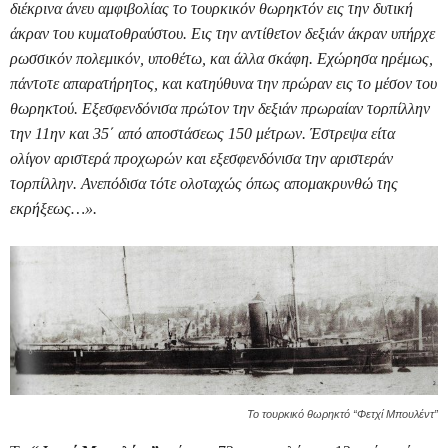
διέκρινα άνευ αμφιβολίας το τουρκικόν θωρηκτόν εις την δυτική
άκραν του κυματοθραύστου. Εις την αντίθετον δεξιάν άκραν υπήρχε
ρωσσικόν πολεμικόν, υποθέτω, και άλλα σκάφη. Εχώρησα ηρέμως,
πάντοτε απαρατήρητος, και κατηύθυνα την πρώραν εις το μέσον του
θωρηκτού. Εξεσφενδόνισα πρώτον την δεξιάν πρωραίαν τορπίλλην
την 11ην και 35΄ από αποστάσεως 150 μέτρων. Έστρεψα είτα
ολίγον αριστερά προχωρών και εξεσφενδόνισα την αριστεράν
τορπίλλην. Ανεπόδισα τότε ολοταχώς όπως απομακρυνθώ της
εκρήξεως…».
Το τουρκικό θωρηκτό “Φετχί Μπουλέντ”