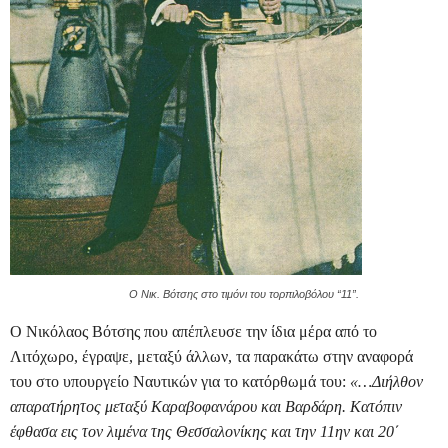
Ο Νικ. Βότσης στο τιμόνι του τορπιλοβόλου “11”.
Ο Νικόλαος Βότσης που απέπλευσε την ίδια μέρα από το
Λιτόχωρο, έγραψε, μεταξύ άλλων, τα παρακάτω στην αναφορά
του στο υπουργείο Ναυτικών για το κατόρθωμά του:
«…Διήλθον
απαρατήρητος μεταξύ Καραβοφανάρου και Βαρδάρη. Κατόπιν
έφθασα εις τον λιμένα της Θεσσαλονίκης και την 11ην και 20΄