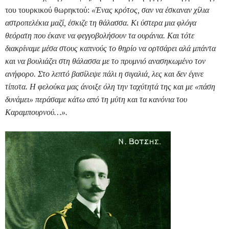
του τουρκικού θωρηκτού:
«Ένας κρότος, σαν να έσκαναν χίλια
αστροπελέκια μαζί, έσκιζε τη θάλασσα. Κι ύστερα μια φλόγα
θεόρατη που έκανε να φεγγοβολήσουν τα ουράνια. Και τότε
διακρίναμε μέσα στους καπνούς το θηρίο να ορτσάρει αλά μπάντα
και να βουλιάζει στη θάλασσα με το πρυμνιό ανασηκωμένο τον
ανήφορο. Στο λεπτό βασίλεψε πάλι η σιγαλιά, λες και δεν έγινε
τίποτα. Η φελούκα μας άνοιξε όλη την ταχύτητά της και με «πάση
δυνάμει» περάσαμε κάτω από τη μύτη και τα κανόνια του
Καραμπουρνού…».