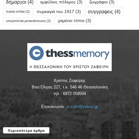
δήμαρχοι
(4)
εμφύλιος πόλεμος
(3)
ζωγράφοι
(3)
συγγραφεις
(4)
πυρκαγιά του 1917
(3)
παλιά σπίτια
(2)
χαμένοι τόποι
(3)
υπερπόντια μετανάστευση
(2)
Χρίστος Ζαφείρης
Βασ.Όλγας 227, τ.κ. 546 46 Θεσσαλονίκη
τηλ.: 6972 059594
Επικοινωνία:
xr.zafir@yahoo.gr
Περισσότερα άρθρα