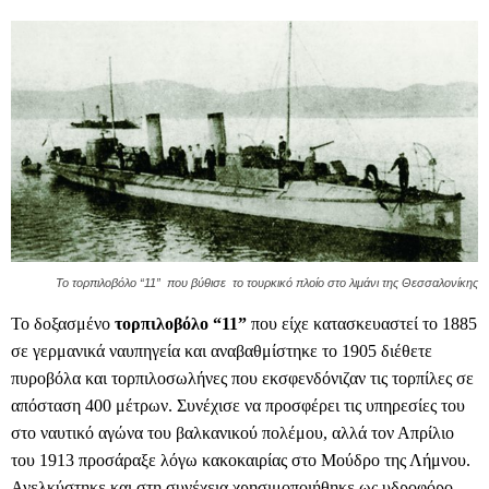
Το τορπιλοβόλο “11” που βύθισε το τουρκικό πλοίο στο λιμάνι της Θεσσαλονίκης
Το δοξασμένο
τορπιλοβόλο “11”
που είχε κατασκευαστεί το 1885
σε γερμανικά ναυπηγεία και αναβαθμίστηκε το 1905 διέθετε
πυροβόλα και τορπιλοσωλήνες που εκσφενδόνιζαν τις τορπίλες σε
απόσταση 400 μέτρων. Συνέχισε να προσφέρει τις υπηρεσίες του
στο ναυτικό αγώνα του βαλκανικού πολέμου, αλλά τον Απρίλιο
του 1913 προσάραξε λόγω κακοκαιρίας στο Μούδρο της Λήμνου.
Ανελκύστηκε και στη συνέχεια χρησιμοποιήθηκε ως υδροφόρο