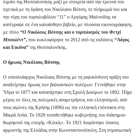
λιμάνι της Θεσσαλονίκης μαζί με στοιχεία από την έρευνά του
σχετικά με τη δράση του Νικόλαου Βότση, το πλήρωμά του και
την τύχη του τορπιλοβόλου “11” ο Αργύρης Μαλτσίδης τα
κατέγραψε σε ένα καλαίσθητο βιβλίο, με πλούσια εικονογράφηση,
με τίτλο
“Ο Νικόλαος Βότσης και ο τορπιλισμός του Φετχί
Μπουλέντ”
,
που κυκλοφόρησε το 2012 από τις εκδόσεις
“Λόγος
και Εικόνα”
της Θεσσαλονίκης.
Ο ήρωας Νικόλαος Βότσης
Ο υποπλοίαρχος Νικόλαος Βότσης με τη ριψοκίνδυνη πράξη του
αναδείχτηκε ήρωας των βαλκανικών πολέμων. Γεννήθηκε στην
Ύδρα το 1877 και κατατάχτηκε στη Σχολή Δοκίμων το 1892. Πήρε
μέρος σε όλες τις πολεμικές αναμετρήσεις του ελληνισμού, από
τους αγώνες της Κρήτης (1896) ως την ελληνική επέκταση στη
Μικρά Ασία. Το 1920 τοποθετήθηκε κυβερνήτης του διάσημου
θωρηκτού της εποχής «Κιλκίς». Το 1921 διορίστηκε ύπατος
αρμοστής της Ελλάδας στην Κωνσταντινούπολη. Στη στρατιωτική