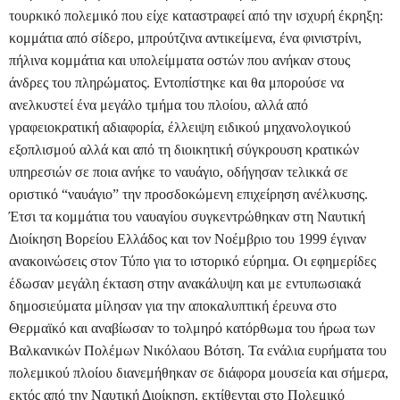
τουρκικό πολεμικό που είχε καταστραφεί από την ισχυρή έκρηξη:
κομμάτια από σίδερο, μπρούτζινα αντικείμενα, ένα φινιστρίνι,
πήλινα κομμάτια και υπολείμματα οστών που ανήκαν στους
άνδρες του πληρώματος. Εντοπίστηκε και θα μπορούσε να
ανελκυστεί ένα μεγάλο τμήμα του πλοίου, αλλά από
γραφειοκρατική αδιαφορία, έλλειψη ειδικού μηχανολογικού
εξοπλισμού αλλά και από τη διοικητική σύγκρουση κρατικών
υπηρεσιών σε ποια ανήκε το ναυάγιο, οδήγησαν τελικκά σε
οριστικό “ναυάγιο” την προσδοκώμενη επιχείρηση ανέλκυσης.
Έτσι τα κομμάτια του ναυαγίου συγκεντρώθηκαν στη Ναυτική
Διοίκηση Βορείου Ελλάδος και τον Νοέμβριο του 1999 έγιναν
ανακοινώσεις στον Τύπο για το ιστορικό εύρημα. Οι εφημερίδες
έδωσαν μεγάλη έκταση στην ανακάλυψη και με εντυπωσιακά
δημοσιεύματα μίλησαν για την αποκαλυπτική έρευνα στο
Θερμαϊκό και αναβίωσαν το τολμηρό κατόρθωμα του ήρωα των
Βαλκανικών Πολέμων Νικόλαου Βότση. Τα ενάλια ευρήματα του
πολεμικού πλοίου διανεμήθηκαν σε διάφορα μουσεία και σήμερα,
εκτός από την Ναυτική Διοίκηση, εκτίθενται στο Πολεμικό