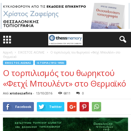
Αρχική
ΕΙΚΟΣΤΟΣ ΑΙΩΝΑΣ
Ο τορπιλισμός του θωρηκτού «Φετχί Μπουλέντ» στο
Θερμαϊκό
ΕΙΚΟΣΤΟΣ ΑΙΩΝΑΣ
ΙΣΤΟΡΊΑ (1912-1950)
Ο τορπιλισμός του θωρηκτού
«Φετχί Μπουλέντ» στο Θερμαϊκό
Από
xristoszafiris
-
13/10/2016
6811
0
Facebook
Twitter