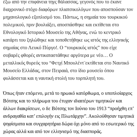
έξω από την επιφάνεια τηγς θάλασσας, γεγονός που το έκανε
διαχρονικό στόχο διαφόρων πλιατσικολόγων που αποσπούσαν τον
μηχανολογικό εξοπλισμό του. Πάντως, η σημαία του τουρκικού
πολεμικού, πριν βουλιάξει, αποσπάσθηκε και εκτίθεται στο
Εθνολογικό Ιστορικό Μουσείο της Αθήνας, ενώ το κεντρικό
κατάρτι του ξηλώθηκε και τοποθετήθηκε ως ιστός της ελληνικής
σημαίας στο Λευκό Πύργο!. Ο “τουρκικός ιστός” που είχε
σοβαρές φθορές αντικαταστάθηκε αργότερα με νέο… Ο
μεταλλικός θυρεός του “Φετχί Μπουλέντ¨εκτίθεται στο Ναυτικό
Μουσείο Ελλάδας, στον Πειραιά, στο ίδιο μουσείο όπου
φυλάσσεται και η ναυτική στολή του τορπιλητή του.
Όπως ήταν επόμενο, μετά το ηρωικό κατόρθωμα, ο υποπλοίαρχος
Βότσης και το πλήρωμα του έτυχαν ιδιαιτέρων τιμητικών και
άλλων διακρίσεων, ο δε Βότσης τον Ιούνιο του 1913 “προήχθη επ’
ανδραγαθία κατ’ επιλογήν εις Πλωτάρχην”. Ακολούθησαν τιμητικά
ψηφίσματα και συγχαρητήρια δώρα όχι μόνο από το εσωτερικό της
χώρας αλλά και από τον ελληνισμό της διασποράς.