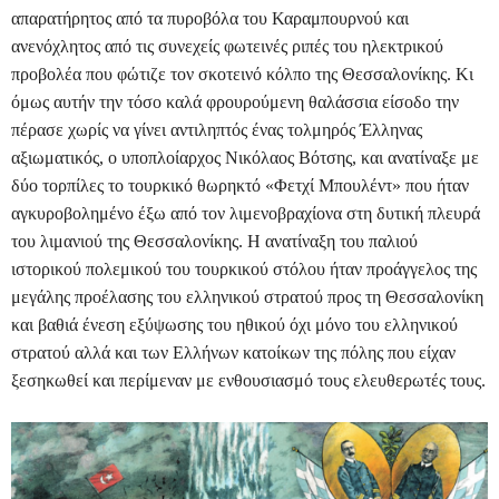
απαρατήρητος από τα πυροβόλα του Καραμπουρνού και
ανενόχλητος από τις συνεχείς φωτεινές ριπές του ηλεκτρικού
προβολέα που φώτιζε τον σκοτεινό κόλπο της Θεσσαλονίκης. Κι
όμως αυτήν την τόσο καλά φρουρούμενη θαλάσσια είσοδο την
πέρασε χωρίς να γίνει αντιληπτός ένας τολμηρός Έλληνας
αξιωματικός, ο υποπλοίαρχος Νικόλαος Βότσης, και ανατίναξε με
δύο τορπίλες το τουρκικό θωρηκτό «Φετχί Μπουλέντ» που ήταν
αγκυροβολημένο έξω από τον λιμενοβραχίονα στη δυτική πλευρά
του λιμανιού της Θεσσαλονίκης.
Η ανατίναξη του παλιού
ιστορικού πολεμικού του τουρκικού στόλου ήταν προάγγελος της
μεγάλης προέλασης του ελληνικού στρατού προς τη Θεσσαλονίκη
και βαθιά ένεση εξύψωσης του ηθικού όχι μόνο του ελληνικού
στρατού αλλά και των Ελλήνων κατοίκων της πόλης που είχαν
ξεσηκωθεί και περίμεναν με ενθουσιασμό τους ελευθερωτές τους.