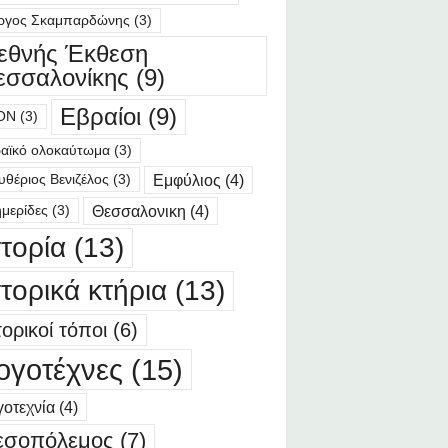
ργος Σκαμπαρδώνης
(3)
ιεθνής Έκθεση
εσσαλονίκης
(9)
Εβραίοι
(9)
ΟΝ
(3)
αϊκό ολοκαύτωμα
(3)
Εμφύλιος
(4)
υθέριος Βενιζέλος
(3)
Θεσσαλονικη
(4)
μερίδες
(3)
στορία
(13)
στορικά κτήρια
(13)
τορικοί τόποι
(6)
ογοτέχνες
(15)
οτεχνία
(4)
εσοπόλεμος
(7)