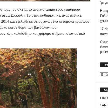
”μαγε
υ τραμ, βρίσκεται το ανοιχτό τμήμα ενός χειμάρρου
Η πορ
το ρέμα Σοφούλη. Το ρέμα καθαρίστηκε, αναδείχθηκε,
Πολυτ
χειμώ
ο 2014 και εξελίχθηκε σε οργανωμένο πνεύμονα πρασίνου
 πάρκο έπεσε θύμα των βανδάλων που
17 Νο
υν ό,τι καλαίσθητο και χρήσιμο στήνεται στον αστικό
πανεπ
Ο εμπ
Θεσσ
μυθι
Ισ
Δη
ΕΙΚΟ
ΣΑΝ