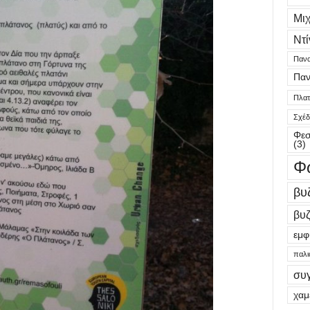
Μι
Ντί
Πανα
Παν
Πλατε
Σχέδ
Φεσ
(3)
Φ
βυ
βυζ
εμφ
παλι
συ
χαμ