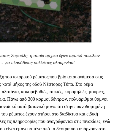
ματος Σοφούλη, η οποία αρχικά έγινε ταμπλό ποικίλων
κό… για πλανόδιους συλλέκτες αλουμινίου!
ξη του ιστορικού ρέματος που βρίσκεται ανάμεσα στις
 κατά μήκος της οδού Νέστορος Τύπα. Στο ρέμα
πλατάνια, κοκορεβυθιές, συκιές, κορομηλιές, μουριές,
κ.α. Πάνω από 300 κορμοί δέντρων, πολυάριθμοι θάμνοι
μοναδικό αυτό βοτανικό μονοπάτι στην πυκνοδομημένη
του ρέματος έχουν στήσει στο διαδίκτυο και ειδική
ες τις πληροφορίες που αναγράφονται στις πινακίδες, ενώ
 που είναι εμπνευσμένα από τα δέντρα που υπάρχουν στο