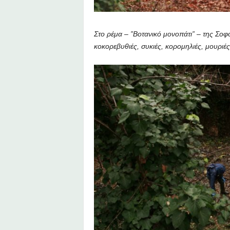
Στο ρέμα – ”Βοτανικό μονοπάτι” – της Σο
κοκορεβυθιές, συκιές, κορομηλιές, μουριές