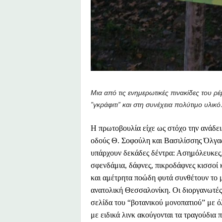
Μια από τις ενημερωτικές πινακίδες το
υ ρέ
”γκράφιτι” και στη συνέχεια πολύτιμο υλι
Η πρωτοβουλία είχε ως στόχο την ανάδει
οδούς Θ. Σοφούλη και Βασιλίσσης Όλγας
υπάρχουν δεκάδες δέντρα: Ασημόλευκες, 
σφενδάμια, δάφνες, πικροδάφνες κισσοί 
και αμέτρητα ποώδη φυτά συνθέτουν το 
ανατολική Θεσσαλονίκη. Οι διοργανωτές 
σελίδα του “βοτανικού μονοπατιού” με όλ
με ειδικά λινκ ακούγονται τα τραγούδια