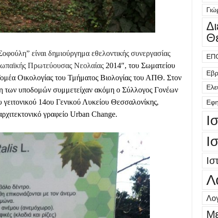
Γιώ
Δ
Θ
 Σοφούλη” είναι δημιούργημα εθελοντικής συνεργασίας
ΕΠ
ρωπαϊκής Πρωτεύουσας Νεολαίας
2014″, του Σωματείου
Εβρ
ομέα Οικολογίας του Τμήματος Βιολογίας του ΑΠΘ. Στον
Ελε
ση των υποδομών συμμετείχαν ακόμη ο Σύλλογος Γονέων
υ γειτονικού 14ου Γενικού Λυκείου Θεσσαλονίκης,
Εφη
 αρχιτεκτονικό γραφείο Urban Change.
Ι
Ι
Ισ
Λ
Λογ
Μ