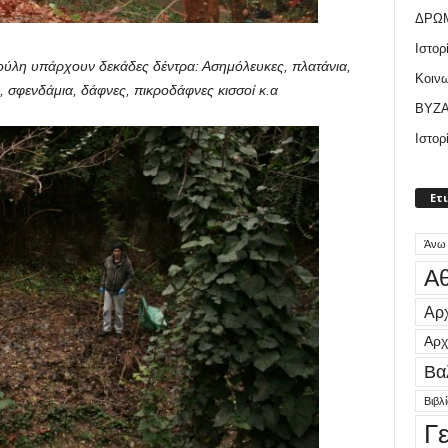
ΔΡΩ
Ιστορ
φούλη υπάρχουν δεκάδες δέντρα: Ασημόλευκες, πλατάνια,
Κοιν
, σφενδάμια, δάφνες, πικροδάφνες κισσοί κ.α
ΒΥΖΑ
Ιστορ
Ετ
Άνω
Αθ
Αρχ
Αρχ
Βα
Βιβλ
Γ