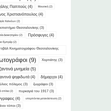
χάλης Παππούς
(4)
Μουσική
(2)
νος Χριστιανόπουλος
(4)
γία Χαλκέων
(2)
επιστήμιο Θεσσαλονίκης
(3)
Πρόσφυγες
(4)
ία Διοικητηρίου
(2)
ιο Εμπράρ
(2)
τιβάλ Κινηματογράφου Θεσσαλονίκης
ωτογράφοι
(9)
Χορτιάτης
(3)
ζαντινά μνημεία
(5)
αντινά ψηφιδωτά
(4)
δήμαρχοι
(4)
ύλιος πόλεμος
(3)
ζωγράφοι
(3)
πυρκαγιά του 1917
(3)
ά σπίτια
(2)
γγραφεις
(4)
υπερπόντια μετανάστευση
(2)
ένοι τόποι
(3)