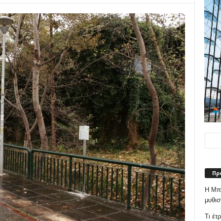
Πρ
Η Μπε
μυθισ
Τι έτ