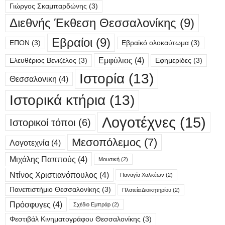
Γιώργος Σκαμπαρδώνης
(3)
Διεθνής Έκθεση Θεσσαλονίκης
(9)
Εβραίοι
(9)
ΕΠΟΝ
(3)
Εβραϊκό ολοκαύτωμα
(3)
Εμφύλιος
(4)
Ελευθέριος Βενιζέλος
(3)
Εφημερίδες
(3)
Ιστορία
(13)
Θεσσαλονικη
(4)
Ιστορικά κτήρια
(13)
Λογοτέχνες
(15)
Ιστορικοί τόποι
(6)
Μεσοπόλεμος
(7)
Λογοτεχνία
(4)
Μιχάλης Παππούς
(4)
Μουσική
(2)
Ντίνος Χριστιανόπουλος
(4)
Παναγία Χαλκέων
(2)
Πανεπιστήμιο Θεσσαλονίκης
(3)
Πλατεία Διοικητηρίου
(2)
Πρόσφυγες
(4)
Σχέδιο Εμπράρ
(2)
Φεστιβάλ Κινηματογράφου Θεσσαλονίκης
(3)