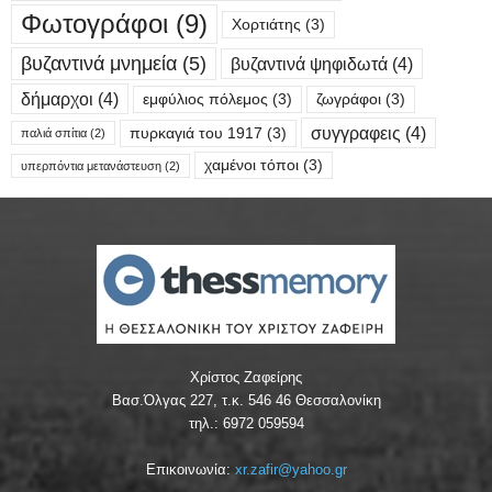
Φωτογράφοι
(9)
Χορτιάτης
(3)
βυζαντινά μνημεία
(5)
βυζαντινά ψηφιδωτά
(4)
δήμαρχοι
(4)
εμφύλιος πόλεμος
(3)
ζωγράφοι
(3)
συγγραφεις
(4)
πυρκαγιά του 1917
(3)
παλιά σπίτια
(2)
χαμένοι τόποι
(3)
υπερπόντια μετανάστευση
(2)
Χρίστος Ζαφείρης
Βασ.Όλγας 227, τ.κ. 546 46 Θεσσαλονίκη
τηλ.: 6972 059594
Επικοινωνία:
xr.zafir@yahoo.gr