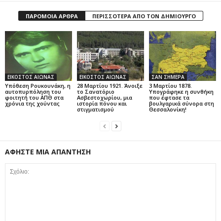
ΠΑΡΟΜΟΙΑ ΑΡΘΡΑ
ΠΕΡΙΣΣΟΤΕΡΑ ΑΠΟ ΤΟΝ ΔΗΜΙΟΥΡΓΟ
ΕΙΚΟΣΤΟΣ ΑΙΩΝΑΣ
ΕΙΚΟΣΤΟΣ ΑΙΩΝΑΣ
ΣΑΝ ΣΗΜΕΡΑ
Υπόθεση Ρουκουνάκη, η
28 Μαρτίου 1921. Άνοιξε
3 Μαρτίου 1878.
αυτοπυρπόληση του
το Σανατόριο
Υπογράφηκε η συνθήκη
φοιτητή του ΑΠΘ στα
Ασβεστοχωρίου, μια
που έφτασε τα
χρόνια της χούντας
ιστορία πόνου και
βουλγαρικά σύνορα στη
στιγματισμού
Θεσσαλονίκη!
ΑΦΗΣΤΕ ΜΙΑ ΑΠΑΝΤΗΣΗ