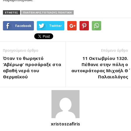
ΕΤΙΚΕΤΕΣ
ΠΛΑΤΕΊΑ ΑΡΙΣΤΟΤΈΛΟΥΣ ΠΟΛΙΤΙΚΉ
Facebook
Twitter
Προηγούμενο άρθρο
Επόμενο άρθρο
Όταν το θωρηκτό
11 Οκτωβρίου 1320.
‘Αβέρωφ’ προσάραξε στα
Πέθανε στην πόλη ο
αβαθή νερά του
αυτοκράτορας Μιχαήλ Θ΄
Θερμαϊκού
Παλαιολόγος
xristoszafiris