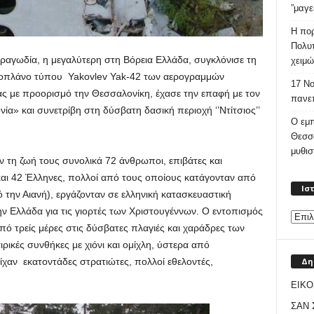
”μαγε
Η πορ
Πολυτ
τραγωδία, η μεγαλύτερη στη Βόρεια Ελλάδα, συγκλόνισε τη
χειμώ
ροπλάνο τύπου Yakovlev Yak-42 των αερογραμμών
17 Νο
ς με προορισμό την Θεσσαλονίκη, έχασε την επαφή με τον
πανεπ
α» και συνετρίβη στη δύσβατη δασική περιοχή ‘’Ντίτσιος’’
Ο εμπ
Θεσσ
μυθι
 τη ζωή τους συνολικά 72 άνθρωποι, επιβάτες και
αι 42 Έλληνες, πολλοί από τους οποίους κατάγονταν από
Ισ
 την Αιανή), εργάζονταν σε ελληνική κατασκευαστική
ην Ελλάδα για τις γιορτές των Χριστουγέννων. Ο εντοπισμός
πό τρείς μέρες στις δύσβατες πλαγιές και χαράδρες των
ρικές συνθήκες με χιόνι και ομίχλη, ύστερα από
Δη
είχαν εκατοντάδες στρατιώτες, πολλοί εθελοντές,
ΕΙΚΟ
ΣΑΝ