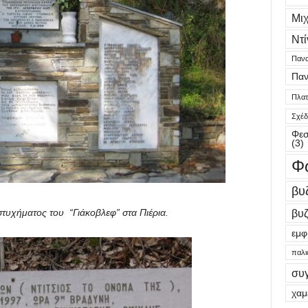
Μι
Ντί
Πανα
Παν
Πλατε
Σχέδ
Φεσ
(3)
Φ
βυ
βυζ
τυχήματος του “Γιάκοβλεφ” στα Πιέρια.
εμφ
παλι
συ
χαμ