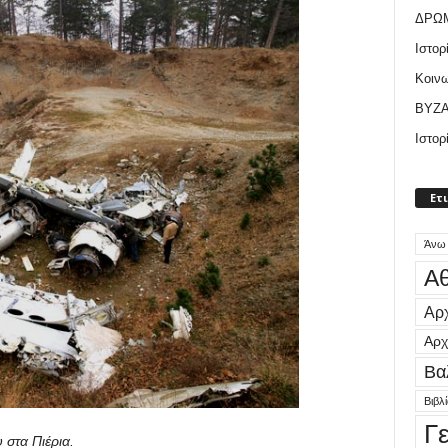
ΔΡΩ
Ιστορ
Κοιν
ΒΥΖΑ
Ιστορ
Ετ
Άνω
Αθ
Αρχ
Αρχ
Βα
Βιβλ
Γ
 στα Πιέρια.