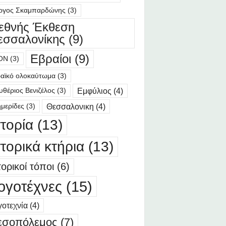
ργος Σκαμπαρδώνης
(3)
ιεθνής Έκθεση
εσσαλονίκης
(9)
Εβραίοι
(9)
ΟΝ
(3)
αϊκό ολοκαύτωμα
(3)
Εμφύλιος
(4)
υθέριος Βενιζέλος
(3)
Θεσσαλονικη
(4)
μερίδες
(3)
στορία
(13)
στορικά κτήρια
(13)
τορικοί τόποι
(6)
ογοτέχνες
(15)
οτεχνία
(4)
εσοπόλεμος
(7)