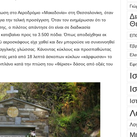
Γιώ
ίωση στο Αεροδρόμιο «Μακεδονία» στη Θεσσαλονίκη, όταν
Δ
για την τελική προσέγγιση. Όταν τον ενημέρωσαν ότι το
Θ
ης, ο πιλότος απάντησε ότι είναι σε διαδικασία
ι κατεβαίνει προς τα 3.500 πόδια. Όπως αποδείχθηκε εκ
ΕΠ
 αεροσκάφους είχε χαθεί και δεν μπορούσε να συνεννοηθεί
Εβρ
ς αγγλικής γλώσσας. Κάνοντας κύκλους και προσπαθώντας
Ελε
ριστές μετά από 18 λεπτά άσκοπων κύκλων «κάρφωσαν» το
οπλάνο κατά την πτώση του «θέρισε» δάσος από οξιές του
Εφη
Ι
Ι
Ισ
Λ
Λογ
Μ