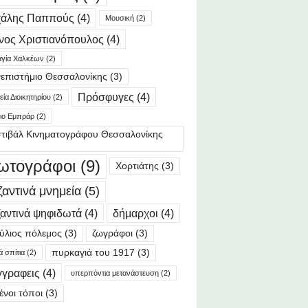
χάλης Παππούς
(4)
Μουσική
(2)
νος Χριστιανόπουλος
(4)
γία Χαλκέων
(2)
επιστήμιο Θεσσαλονίκης
(3)
Πρόσφυγες
(4)
ία Διοικητηρίου
(2)
ιο Εμπράρ
(2)
τιβάλ Κινηματογράφου Θεσσαλονίκης
ωτογράφοι
(9)
Χορτιάτης
(3)
ζαντινά μνημεία
(5)
αντινά ψηφιδωτά
(4)
δήμαρχοι
(4)
ύλιος πόλεμος
(3)
ζωγράφοι
(3)
πυρκαγιά του 1917
(3)
ά σπίτια
(2)
γγραφεις
(4)
υπερπόντια μετανάστευση
(2)
ένοι τόποι
(3)