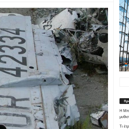
Πρ
Η Μπε
μυθισ
Τι έτ