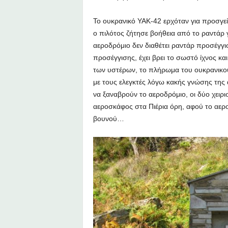
Το ουκρανικό ΥΑΚ-42 ερχόταν για προσγε
ο πιλότος ζήτησε βοήθεια από το ραντάρ 
αεροδρόμιο δεν διαθέτει ραντάρ προσέγγισ
προσέγγισης, έχει βρει το σωστό ίχνος κα
των υστέρων, το πλήρωμα του ουκρανικού
με τους ελεγκτές λόγω κακής γνώσης τη
να ξαναβρούν το αεροδρόμιο, οι δύο χει
αεροσκάφος στα Πιέρια όρη, αφού το αερ
βουνού…