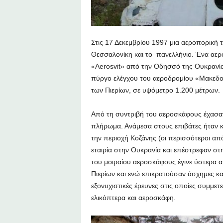
Στις 17 Δεκεμβρίου 1997 μια αεροπορική 
Θεσσαλονίκη και το πανελλήνιο. Ένα αε
«Aerosvit» από την Οδησσό της Ουκρανία
πύργο ελέγχου του αεροδρομίου «Μακεδονί
των Πιερίων, σε υψόμετρο 1.200 μέτρων.
Από τη συντριβή του αεροσκάφους έχασαν
πλήρωμα. Ανάμεσα στους επιβάτες ήταν κ
την περιοχή Κοζάνης (οι περισσότεροι από
εταιρία στην Ουκρανία και επέστρεφαν στ
του μοιραίου αεροσκάφους έγινε ύστερα α
Πιερίων και ενώ επικρατούσαν άσχημες και
εξονυχιστικές έρευνες στις οποίες συμμετ
ελικόπτερα και αεροσκάφη.