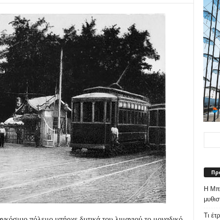
Πρ
Η Μπε
μυθισ
Τι έτ
γκόσμιο πόλεμο υπήρχε δυτικά του λιμανιού το μοναδικό