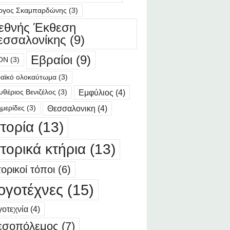
ργος Σκαμπαρδώνης
(3)
ιεθνής Έκθεση
εσσαλονίκης
(9)
Εβραίοι
(9)
ΟΝ
(3)
αϊκό ολοκαύτωμα
(3)
Εμφύλιος
(4)
υθέριος Βενιζέλος
(3)
Θεσσαλονικη
(4)
μερίδες
(3)
στορία
(13)
στορικά κτήρια
(13)
τορικοί τόποι
(6)
ογοτέχνες
(15)
οτεχνία
(4)
εσοπόλεμος
(7)