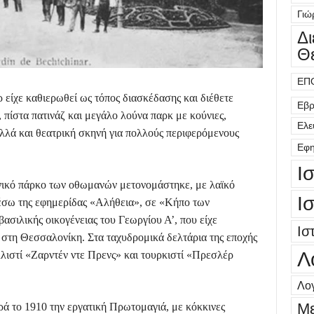
Γιώ
Δ
Θ
ΕΠ
 είχε καθιερωθεί ως τόπος διασκέδασης και διέθετε
Εβρ
, πίστα πατινάζ και μεγάλο λούνα παρκ με κούνιες,
Ελε
λλά και θεατρική σκηνή για πολλούς περιφερόμενους
Εφη
Ι
νικό πάρκο των οθωμανών μετονομάστηκε, με λαϊκό
Ι
μέσω της εφημερίδας «Αλήθεια», σε «Κήπο των
βασιλικής οικογένειας του Γεωργίου Α’, που είχε
Ισ
 στη Θεσσαλονίκη. Στα ταχυδρομικά δελτάρια της εποχής
Λ
λιστί «Ζαρντέν ντε Πρενς» και τουρκιστί «Πρεσλέρ
Λογ
Μ
ρά το 1910 την εργατική Πρωτομαγιά, με κόκκινες