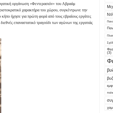
 εργατική οργάνωση «Φεντερασιόν» του Αβραάμ
Μι
ριστοκρατικό χαρακτήρα του χώρου, συγκέντρωνε την
Ντί
ό κήπο ήχησε για πρώτη φορά από τους εβραίους εργάτες
Πανα
 διεθνές επαναστατικό τραγούδι των αγώνων της εργατιάς
Παν
Πλατε
Σχέδ
Φεσ
(3)
Φ
βυ
βυζ
εμφ
παλι
συ
χαμ