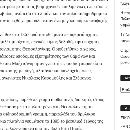
”μαγε
στράφηκε από τις βιομηχανικές και λιμενικές επεκτάσεις.
Η πορ
βρίου, ανάμεσα στο λιμάνι και τον παλιό σιδηροδρομικό
Πολυτ
όν τον απεχθή χώρο απλωνόταν ένα μεγάλο πάρκο αναψυχής.
χειμώ
νώθηκε το 1867 από τον οθωμανό περιφερειάρχη της
17 Νο
πανεπ
ιλέτ μπαξεσί», εθνικός κήπος δηλαδή, την εποχή της
ρονισμό της Θεσσαλονίκης. Οριοθετήθηκε ο χώρος,
Ο εμπ
διάφορες υποδομές εξυπηρέτησης των θαμώνων και
Θεσσ
μυθι
ποθεσία Μπέχτσιναρ ήταν γνωστή ως φυσική παραδείσια
νάστασης, με πηγή, πλατάνια και πανδοχείο, όπως
ι αγωνιστές Νικόλαος Κασομούλης και Στέφανος
Ισ
της πόλης, παρέθεσε γεύμα ο οθωμανός διοικητής στους
έφθασαν με το πρώτο τρένο στη Θεσσαλονίκη, το
Δη
νέα σιδηροδρομική γραμμή, παρακλάδι του θρυλικού
ΕΙΚΟ
κια πλατάνια γευμάτισε το 1895 το βασιλικό ζεύγος της
ΣΑΝ
τς, φιλοξενούμενο από τον βαλή Ριζά Πασά.