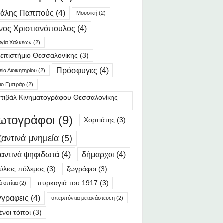
χάλης Παππούς
(4)
Μουσική
(2)
νος Χριστιανόπουλος
(4)
γία Χαλκέων
(2)
επιστήμιο Θεσσαλονίκης
(3)
Πρόσφυγες
(4)
ία Διοικητηρίου
(2)
ιο Εμπράρ
(2)
τιβάλ Κινηματογράφου Θεσσαλονίκης
ωτογράφοι
(9)
Χορτιάτης
(3)
ζαντινά μνημεία
(5)
αντινά ψηφιδωτά
(4)
δήμαρχοι
(4)
ύλιος πόλεμος
(3)
ζωγράφοι
(3)
πυρκαγιά του 1917
(3)
ά σπίτια
(2)
γγραφεις
(4)
υπερπόντια μετανάστευση
(2)
ένοι τόποι
(3)