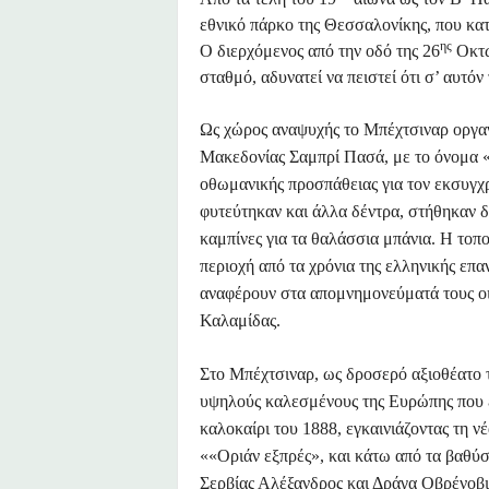
εθνικό πάρκο της Θεσσαλονίκης, που κατα
ης
Ο διερχόμενος από την οδό της 26
Οκτω
σταθμό, αδυνατεί να πειστεί ότι σ’ αυτ
Ως χώρος αναψυχής το Μπέχτσιναρ οργα
Μακεδονίας Σαμπρί Πασά, με το όνομα «μ
οθωμανικής προσπάθειας για τον εκσυγχ
φυτεύτηκαν και άλλα δέντρα, στήθηκαν 
καμπίνες για τα θαλάσσια μπάνια. Η το
περιοχή από τα χρόνια της ελληνικής επα
αναφέρουν στα απομνημονεύματά τους ο
Καλαμίδας.
Στο Μπέχτσιναρ, ως δροσερό αξιοθέατο 
υψηλούς καλεσμένους της Ευρώπης που 
καλοκαίρι του 1888, εγκαινιάζοντας τη 
««Οριάν εξπρές», και κάτω από τα βαθύσ
Σερβίας Αλέξανδρος και Δράγα Οβρένοβι