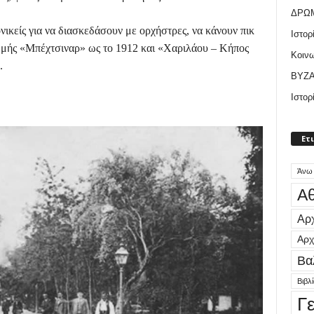
ΔΡΩ
κείς για να διασκεδάσουν με ορχήστρες, να κάνουν πικ
Ιστορ
αμμής «Μπέχτσιναρ» ως το 1912 και «Χαριλάου – Κήπος
Κοιν
.
ΒΥΖΑ
Ιστορ
Ετ
Άνω
Αθ
Αρχ
Αρχ
Βα
Βιβλ
Γ