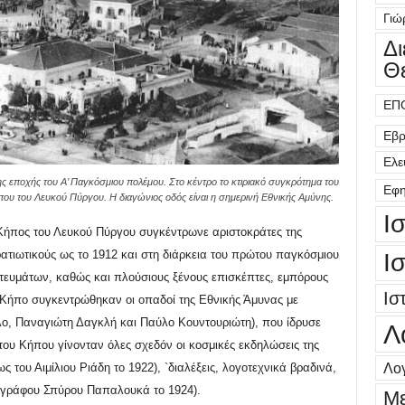
Γιώ
Δ
Θ
ΕΠ
Εβρ
Ελε
 εποχής του Α’ Παγκόσμιου πολέμου. Στο κέντρο το κτιριακό συγκρότημα του
Εφη
ου του Λευκού Πύργου. Η διαγώνιος οδός είναι η σημερινή Εθνικής Αμύνης.
Ι
 Κήπος του Λευκού Πύργου συγκέντρωνε αριστοκράτες της
ατιωτικούς ως το 1912 και στη διάρκεια του πρώτου παγκόσμιου
Ι
ευμάτων, καθώς και πλούσιους ξένους επισκέπτες, εμπόρους
Ισ
ν Κήπο συγκεντρώθηκαν οι οπαδοί της Εθνικής Άμυνας με
έλο, Παναγιώτη Δαγκλή και Παύλο Κουντουριώτη), που ίδρυσε
Λ
 του Κήπου γίνονταν όλες σχεδόν οι κοσμικές εκδηλώσεις της
Λογ
 του Αιμίλιου Ριάδη το 1922),
`
διαλέξεις, λογοτεχνικά βραδινά,
ωγράφου Σπύρου Παπαλουκά το 1924).
Μ