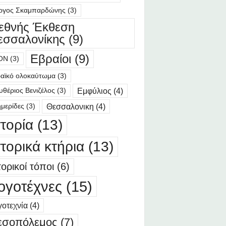
ργος Σκαμπαρδώνης
(3)
ιεθνής Έκθεση
εσσαλονίκης
(9)
Εβραίοι
(9)
ΟΝ
(3)
αϊκό ολοκαύτωμα
(3)
Εμφύλιος
(4)
υθέριος Βενιζέλος
(3)
Θεσσαλονικη
(4)
μερίδες
(3)
στορία
(13)
στορικά κτήρια
(13)
τορικοί τόποι
(6)
ογοτέχνες
(15)
οτεχνία
(4)
εσοπόλεμος
(7)