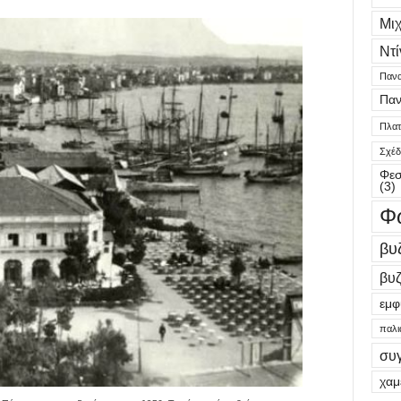
Μι
Ντί
Πανα
Παν
Πλατε
Σχέδ
Φεσ
(3)
Φ
βυ
βυζ
εμφ
παλι
συ
χαμ