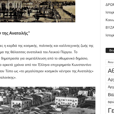
ΔΡΩ
Ιστορ
Κοιν
ΒΥΖΑ
ν της Ανατολής”
Ιστορ
ς η καρδιά της κοσμικής, πολιτικής και καλλιτεχνικής ζωής της
Ετ
μα της θάλασσας ανατολικά του Λευκού Πύργου. Το
 δημοπρασία για εκμετάλλευση από το οθωμανικό δημόσιο,
Άνω
ια αρκετά χρόνια από τον Έλληνα επιχειρηματία Κωνσταντίνο
Αθ
τον Τύπο ως «το μεγαλύτερον κοσμικόν κέντρον της Ανατολής»
σαλονίκης».
Αρχ
Αρχ
Βα
Βιβλ
Γ