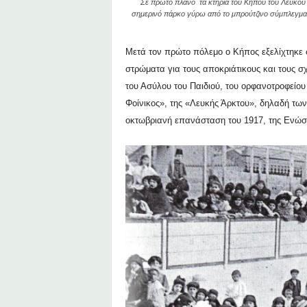
Σε πρώτο πλάνο τα κτήρια του Κήπου του Λευκού 
σημερινό πάρκο γύρω από το μπρούτζινο σύμπλεγμα
Μετά τον πρώτο πόλεμο ο Κήπος εξελίχτηκε 
στρώματα για τους αποκριάτικους και τους σ
του Ασύλου του Παιδιού, του ορφανοτροφείο
Φοίνικος», της «Λευκής Άρκτου», δηλαδή τ
οκτωβριανή επανάσταση του 1917, της Ενώσ