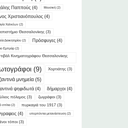
χάλης Παππούς
(4)
Μουσική
(2)
νος Χριστιανόπουλος
(4)
γία Χαλκέων
(2)
επιστήμιο Θεσσαλονίκης
(3)
Πρόσφυγες
(4)
ία Διοικητηρίου
(2)
ιο Εμπράρ
(2)
τιβάλ Κινηματογράφου Θεσσαλονίκης
ωτογράφοι
(9)
Χορτιάτης
(3)
ζαντινά μνημεία
(5)
αντινά ψηφιδωτά
(4)
δήμαρχοι
(4)
ύλιος πόλεμος
(3)
ζωγράφοι
(3)
πυρκαγιά του 1917
(3)
ά σπίτια
(2)
γγραφεις
(4)
υπερπόντια μετανάστευση
(2)
ένοι τόποι
(3)