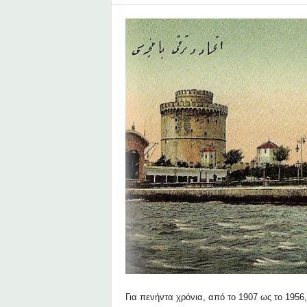
υ
Ζ
α
φ
ε
ί
ρ
η
Για πενήντα χρόνια, από το 190
7
ως το 1956,