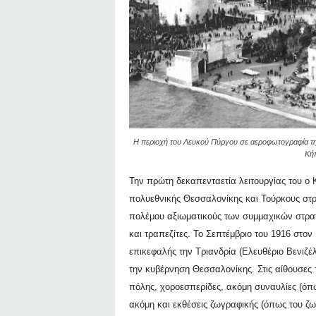
Η περιοχή του Λευκού Πύργου σε αεροφωτογραφία της
Κήπ
Την πρώτη δεκαπενταετία λειτουργίας του ο
πολυεθνικής Θεσσαλονίκης και Τούρκους στρ
πολέμου αξιωματικούς των συμμαχικών στρατ
και τραπεζίτες. Το Σεπτέμβριο του 1916 στο
επικεφαλής την Τριανδρία (Ελευθέριο Βενιζ
την κυβέρνηση Θεσσαλονίκης.
Στις αίθουσες
πόλης, χοροεσπερίδες, ακόμη συναυλίες (όπως
ακόμη και εκθέσεις ζωγραφικής (
όπως
του ζ