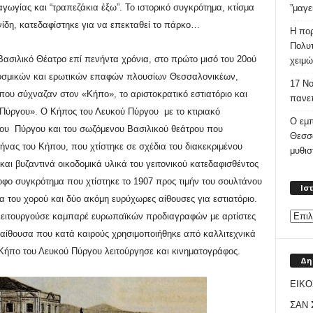
γωγίας και “τραπεζάκια έξω”
.
Το ιστορικό συγκρότημα, κτίσμα
”μαγε
ίδη, κατεδαφίστηκε για να επεκταθεί το πάρκο…
Η πορ
Πολυτ
ασιλικό Θέατρο επί πενήντα χρόνια, στο πρώτο μισό του 20ού
χειμώ
κοσμικών και ερωτικών επαφών πλουσίων Θεσσαλονικέων,
17 Νο
ου σύχναζαν στον «Κήπο», το αριστοκρατικό εστιατόριο και
πανεπ
 Πύργου». Ο Κήπος του Λευκού Πύργου με το κτιριακό
Ο εμπ
υ Πύργου και του σωζόμενου Βασιλικού θεάτρου που
Θεσσ
ρήνας του Κήπου
,
που χτίστηκε σε σχέδια του διακεκριμένου
μυθι
αι βυζαντινά οικοδομικά υλικά του γειτονικού κατεδαφισθέντος
ροφο συγκρότημα που χτίστηκε το 1907 προς τιμήν του σουλτάνου
Ισ
α του χορού και δύο ακόμη ευρύχωρες αίθουσες για εστιατόριο.
λειτουργούσε καμπαρέ ευρωπαϊκών προδιαγραφών με αρτίστες
αίθουσα που κατά καιρούς χρησιμοποιήθηκε από καλλιτεχνικά
 Κήπο του Λευκού Πύργου λειτούργησε και κινηματογράφος.
Δη
ΕΙΚΟ
ΣΑΝ