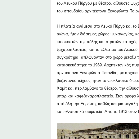
του Λευκού Πύργου με θέατρο, αίθουσες ψυχα
του σπουδαίου αρχιτέκτονα Ξενοφώντα Παιον
Η πλατεία ανάμεσα στο Λευκό Πύργο και το Β
αιώνα, ήταν διάσημος χώρος ψυχαγωγίας, 
επισκεπτών της πόλης και στρατών κατοχής π
ζαχαροπλαστείο, και το «Θέατρο του Λευκού
συγκρότημα απλώνονταν στο χώρο μεταξύ το
κατασκευάστηκε το 1939.
Αρχιτεκτονικός πυ
αρχιτέκτονα Ξενοφώντα Παιονίδη, με αρχαία κ
βυζαντινού τείχους, ήταν το νεοκλασικό διώ
Χαμίτ και περιλάμβανε το θέατρο, την αίθουσ
μπαρ και καφεζαχαροπλαστείο. Στον όροφο 
από όλη την Ευρώπη, καθώς και μια μεγάλη 
και εθνοτοπικά σωματεία. Από το 1913 στον