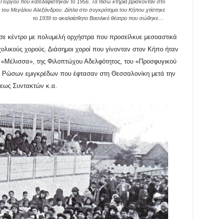
Πύργου που κατεδαφίστηκαν το 1956. Τα πίσω κτήρια βρίσκονταν στο
 του Μεγάλου Αλεξάνδρου. Δίπλα στο συγκρότημα του Κήπου χτίστηκε
το 1939 το ακαλαίσθητο Βασιλικό θέατρο που σώθηκε…
σε κέντρο με πολυμελή ορχήστρα που προσείλκυε μεσοαστικά
χολικούς χορούς. Διάσημοι χοροί που γίνονταν στον Κήπο ήταν
υ «Μέλισσα», της Φιλοπτώχου Αδελφότητος, του «Προσφυγικού
ων Ρώσων εμιγκρέδων που έφτασαν στη Θεσσαλονίκη μετά την
εως Συντακτών κ.α.