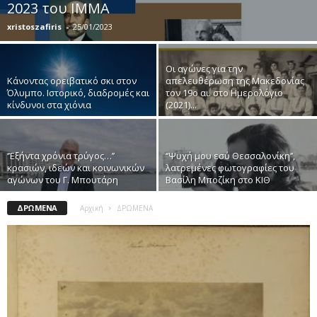
2023 του ΙΜΜΑ
xristoszafiris
-
25/01/2023
Οι αγώνες για την
Κάνοντας ορειβατικό σκι στον
απελευθέρωση της Μακεδονίας
Όλυμπο. Ιστορικό, διαδρομές και
τον 19ο αι. στο Ημερολόγιο
κίνδυνοι στα χιόνια
(2021)...
‘’Εξήντα χρόνια τρύγος…’’
‘’Ψυχή μου εσύ Θεσσαλονίκη’’,
κρασιών, ιδεών και κοινωνικών
λατρεμένες φωτογραφίες του
αγώνων του Γ. Μπουτάρη
Βασίλη Μποζίκη στο ΚΙΘ
ΔΡΩΜΕΝΑ
Αρχική
ΔΡΩΜΕΝΑ