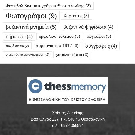
Φεστιβάλ Κινηματογράφου Θεσσαλονίκης
(3)
Φωτογράφοι
(9)
Χορτιάτης
(3)
βυζαντινά μνημεία
(5)
βυζαντινά ψηφιδωτά
(4)
δήμαρχοι
(4)
εμφύλιος πόλεμος
(3)
ζωγράφοι
(3)
συγγραφεις
(4)
πυρκαγιά του 1917
(3)
παλιά σπίτια
(2)
χαμένοι τόποι
(3)
υπερπόντια μετανάστευση
(2)
Χρίστος Ζαφείρης
Βασ.Όλγας 227, τ.κ. 546 46 Θεσσαλονίκη
τηλ.: 6972 059594