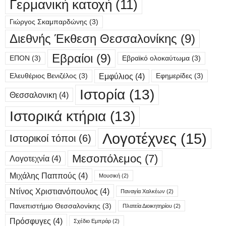
Γερμανική κατοχή
(11)
Γιώργος Σκαμπαρδώνης
(3)
Διεθνής Έκθεση Θεσσαλονίκης
(9)
Εβραίοι
(9)
ΕΠΟΝ
(3)
Εβραϊκό ολοκαύτωμα
(3)
Εμφύλιος
(4)
Ελευθέριος Βενιζέλος
(3)
Εφημερίδες
(3)
Ιστορία
(13)
Θεσσαλονικη
(4)
Ιστορικά κτήρια
(13)
Λογοτέχνες
(15)
Ιστορικοί τόποι
(6)
Μεσοπόλεμος
(7)
Λογοτεχνία
(4)
Μιχάλης Παππούς
(4)
Μουσική
(2)
Ντίνος Χριστιανόπουλος
(4)
Παναγία Χαλκέων
(2)
Πανεπιστήμιο Θεσσαλονίκης
(3)
Πλατεία Διοικητηρίου
(2)
Πρόσφυγες
(4)
Σχέδιο Εμπράρ
(2)