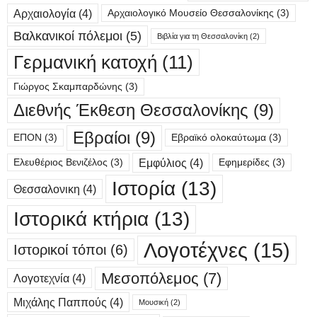
Αρχαιολογία
(4)
Αρχαιολογικό Μουσείο Θεσσαλονίκης
(3)
Βαλκανικοί πόλεμοι
(5)
Βιβλία για τη Θεσσαλονίκη
(2)
Γερμανική κατοχή
(11)
Γιώργος Σκαμπαρδώνης
(3)
Διεθνής Έκθεση Θεσσαλονίκης
(9)
Εβραίοι
(9)
ΕΠΟΝ
(3)
Εβραϊκό ολοκαύτωμα
(3)
Εμφύλιος
(4)
Ελευθέριος Βενιζέλος
(3)
Εφημερίδες
(3)
Ιστορία
(13)
Θεσσαλονικη
(4)
Ιστορικά κτήρια
(13)
Λογοτέχνες
(15)
Ιστορικοί τόποι
(6)
Μεσοπόλεμος
(7)
Λογοτεχνία
(4)
Μιχάλης Παππούς
(4)
Μουσική
(2)