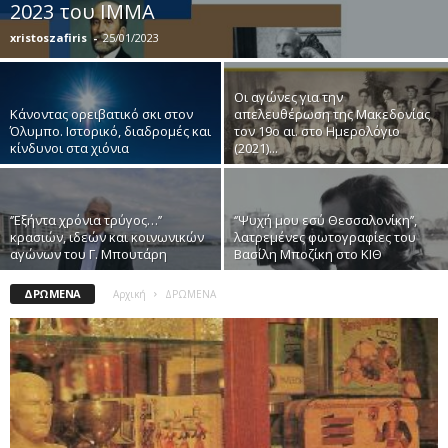
2023 του ΙΜΜΑ
xristoszafiris
-
25/01/2023
Οι αγώνες για την
Κάνοντας ορειβατικό σκι στον
απελευθέρωση της Μακεδονίας
Όλυμπο. Ιστορικό, διαδρομές και
τον 19ο αι. στο Ημερολόγιο
κίνδυνοι στα χιόνια
(2021)...
‘’Εξήντα χρόνια τρύγος…’’
‘’Ψυχή μου εσύ Θεσσαλονίκη’’,
κρασιών, ιδεών και κοινωνικών
λατρεμένες φωτογραφίες του
αγώνων του Γ. Μπουτάρη
Βασίλη Μποζίκη στο ΚΙΘ
ΔΡΩΜΕΝΑ
Αρχική
ΔΡΩΜΕΝΑ