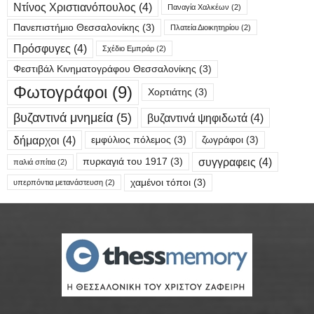
Ντίνος Χριστιανόπουλος
(4)
Παναγία Χαλκέων
(2)
Πανεπιστήμιο Θεσσαλονίκης
(3)
Πλατεία Διοικητηρίου
(2)
Πρόσφυγες
(4)
Σχέδιο Εμπράρ
(2)
Φεστιβάλ Κινηματογράφου Θεσσαλονίκης
(3)
Φωτογράφοι
(9)
Χορτιάτης
(3)
βυζαντινά μνημεία
(5)
βυζαντινά ψηφιδωτά
(4)
δήμαρχοι
(4)
εμφύλιος πόλεμος
(3)
ζωγράφοι
(3)
συγγραφεις
(4)
πυρκαγιά του 1917
(3)
παλιά σπίτια
(2)
χαμένοι τόποι
(3)
υπερπόντια μετανάστευση
(2)