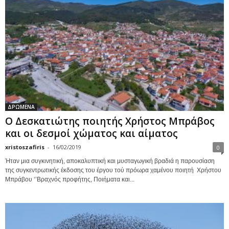
ΔΡΩΜΕΝΑ
Ο Δεσκατιώτης ποιητής Χρήστος Μπράβος
και οι δεσμοί χώματος και αίματος
xristoszafiris
-
16/02/2019
0
Ήταν μια συγκινητική, αποκαλυπτική και μυσταγωγική βραδιά η παρουσίαση
της συγκεντρωτικής έκδοσης του έργου τού πρόωρα χαμένου ποιητή Χρήστου
Μπράβου ‘’Βραχνός προφήτης, Ποιήματα και...