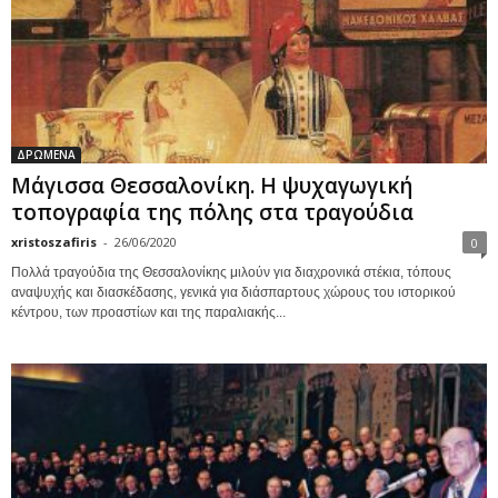
ΔΡΩΜΕΝΑ
Μάγισσα Θεσσαλονίκη. Η ψυχαγωγική
τοπογραφία της πόλης στα τραγούδια
xristoszafiris
-
26/06/2020
0
Πολλά τραγούδια της Θεσσαλονίκης μιλούν για διαχρονικά στέκια, τόπους
αναψυχής και διασκέδασης, γενικά για διάσπαρτους χώρους του ιστορικού
κέντρου, των προαστίων και της παραλιακής...