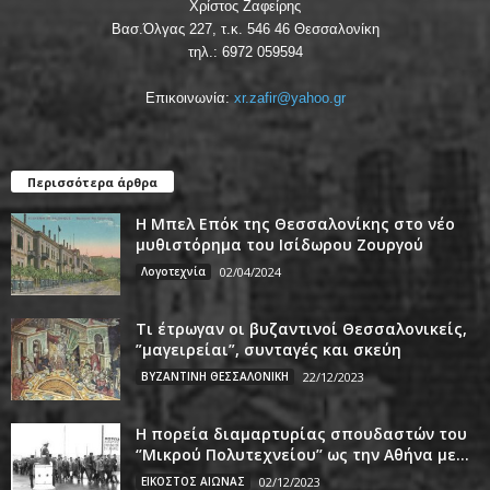
Χρίστος Ζαφείρης
Βασ.Όλγας 227, τ.κ. 546 46 Θεσσαλονίκη
τηλ.: 6972 059594
Επικοινωνία:
xr.zafir@yahoo.gr
Περισσότερα άρθρα
Η Μπελ Επόκ της Θεσσαλονίκης στο νέο
μυθιστόρημα του Ισίδωρου Ζουργού
Λογοτεχνία
02/04/2024
Τι έτρωγαν οι βυζαντινοί Θεσσαλονικείς,
”μαγειρείαι”, συνταγές και σκεύη
ΒΥΖΑΝΤΙΝΗ ΘΕΣΣΑΛΟΝΙΚΗ
22/12/2023
Η πορεία διαμαρτυρίας σπουδαστών του
‘’Μικρού Πολυτεχνείου’’ ως την Αθήνα με...
ΕΙΚΟΣΤΟΣ ΑΙΩΝΑΣ
02/12/2023