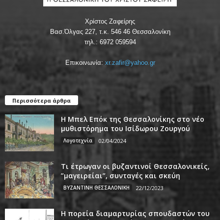
Χρίστος Ζαφείρης
Βασ.Όλγας 227, τ.κ. 546 46 Θεσσαλονίκη
τηλ.: 6972 059594
Επικοινωνία:
xr.zafir@yahoo.gr
Περισσότερα άρθρα
Η Μπελ Επόκ της Θεσσαλονίκης στο νέο
μυθιστόρημα του Ισίδωρου Ζουργού
Λογοτεχνία
02/04/2024
Τι έτρωγαν οι βυζαντινοί Θεσσαλονικείς,
”μαγειρείαι”, συνταγές και σκεύη
ΒΥΖΑΝΤΙΝΗ ΘΕΣΣΑΛΟΝΙΚΗ
22/12/2023
Η πορεία διαμαρτυρίας σπουδαστών του