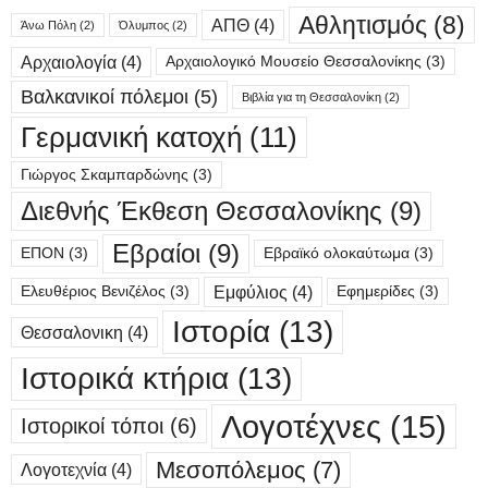
Αθλητισμός
(8)
ΑΠΘ
(4)
Άνω Πόλη
(2)
Όλυμπος
(2)
Αρχαιολογία
(4)
Αρχαιολογικό Μουσείο Θεσσαλονίκης
(3)
Βαλκανικοί πόλεμοι
(5)
Βιβλία για τη Θεσσαλονίκη
(2)
Γερμανική κατοχή
(11)
Γιώργος Σκαμπαρδώνης
(3)
Διεθνής Έκθεση Θεσσαλονίκης
(9)
Εβραίοι
(9)
ΕΠΟΝ
(3)
Εβραϊκό ολοκαύτωμα
(3)
Εμφύλιος
(4)
Ελευθέριος Βενιζέλος
(3)
Εφημερίδες
(3)
Ιστορία
(13)
Θεσσαλονικη
(4)
Ιστορικά κτήρια
(13)
Λογοτέχνες
(15)
Ιστορικοί τόποι
(6)
Μεσοπόλεμος
(7)
Λογοτεχνία
(4)