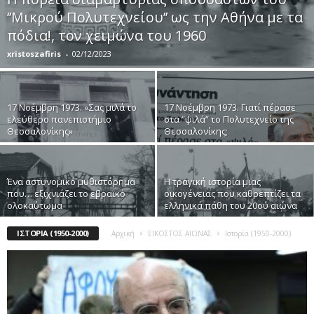
‘’Μικρού Πολυτεχνείου’’ ως την Αθήνα με τα
πόδια!, τον χειμώνα του 1960
xristoszafiris
-
02/12/2023
17 Νοέμβρη 1973. «Σας μιλά το
17 Νοέμβρη 1973. Γιατί πέρασε
ελεύθερο πανεπιστήμιο
στα “ψιλά” το Πολυτεχνείο της
Θεσσαλονίκης»
Θεσσαλονίκης;
Ένα αστυνομικό μυθιστόρημα
Η τραγική ιστορία μιας
που… εξιχνιάζει το εβραϊκό
οικογένειας που καθρεπτίζει τα
ολοκαύτωμα
ελληνικά πάθη του 20ού αιώνα
ΙΣΤΟΡΊΑ (1950-2000)
Αρχική
ΕΙΚΟΣΤΟΣ ΑΙΩΝΑΣ
Ιστορία (1950-2000)