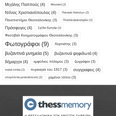
Μιχάλης Παππούς
(4)
Μουσική
(2)
Ντίνος Χριστιανόπουλος
(4)
Παναγία Χαλκέων
(2)
Πανεπιστήμιο Θεσσαλονίκης
(3)
Πλατεία Διοικητηρίου
(2)
Πρόσφυγες
(4)
Σχέδιο Εμπράρ
(2)
Φεστιβάλ Κινηματογράφου Θεσσαλονίκης
(3)
Φωτογράφοι
(9)
Χορτιάτης
(3)
βυζαντινά μνημεία
(5)
βυζαντινά ψηφιδωτά
(4)
δήμαρχοι
(4)
εμφύλιος πόλεμος
(3)
ζωγράφοι
(3)
συγγραφεις
(4)
πυρκαγιά του 1917
(3)
παλιά σπίτια
(2)
χαμένοι τόποι
(3)
υπερπόντια μετανάστευση
(2)