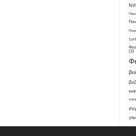
Ντί
Πανα
Παν
Πλατε
Σχέδ
Φεσ
(3)
Φ
βυ
βυζ
εμφ
παλι
συ
χαμ