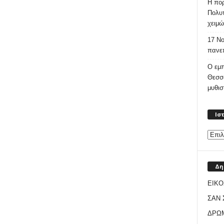
Η πορ
Πολυτ
χειμώ
17 Νο
πανεπ
Ο εμπ
Θεσσ
μυθι
Ισ
Δη
ΕΙΚΟ
ΣΑΝ
ΔΡΩ