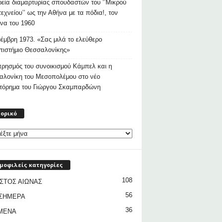
εία διαμαρτυρίας σπουδαστών του ‘’Μικρού
εχνείου’’ ως την Αθήνα με τα πόδια!, τον
να του 1960
έμβρη 1973. «Σας μιλά το ελεύθερο
ιστήμιο Θεσσαλονίκης»
ρησμός του συνοικισμού Κάμπελ και η
αλονίκη του Μεσοπολέμου στο νέο
στόρημα του Γιώργου Σκαμπαρδώνη
Ιστορικό
τορικό
μοφιλείς κατηγορίες
108
ΣΤΟΣ ΑΙΩΝΑΣ
56
 ΣΗΜΕΡΑ
36
ΜΕΝΑ