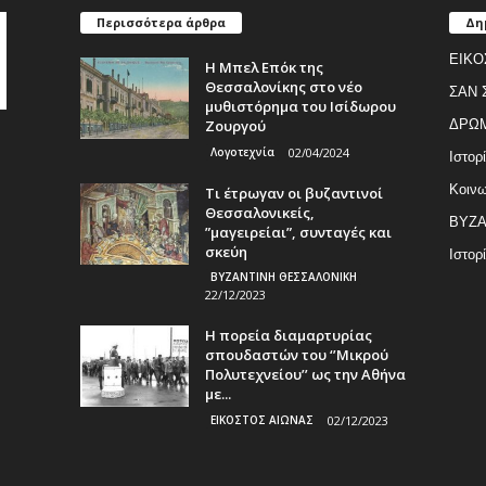
Περισσότερα άρθρα
Δη
ΕΙΚΟ
Η Μπελ Επόκ της
Θεσσαλονίκης στο νέο
ΣΑΝ 
μυθιστόρημα του Ισίδωρου
Ζουργού
ΔΡΩ
Λογοτεχνία
02/04/2024
Ιστορ
Κοινω
Τι έτρωγαν οι βυζαντινοί
Θεσσαλονικείς,
ΒΥΖΑ
”μαγειρείαι”, συνταγές και
σκεύη
Ιστορ
ΒΥΖΑΝΤΙΝΗ ΘΕΣΣΑΛΟΝΙΚΗ
22/12/2023
Η πορεία διαμαρτυρίας
σπουδαστών του ‘’Μικρού
Πολυτεχνείου’’ ως την Αθήνα
με...
ΕΙΚΟΣΤΟΣ ΑΙΩΝΑΣ
02/12/2023