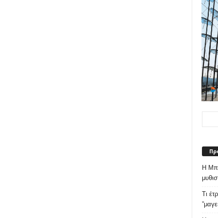
Πρ
Η Μπε
μυθισ
Τι έτ
”μαγε