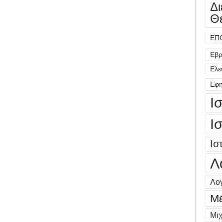
Δ
Θ
ΕΠ
Εβρ
Ελε
Εφη
Ι
Ι
Ισ
Λ
Λογ
Μ
Μι