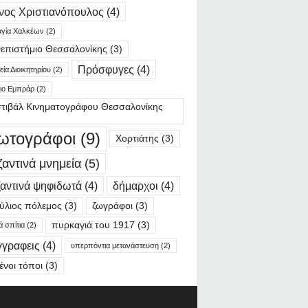
νος Χριστιανόπουλος
(4)
γία Χαλκέων
(2)
επιστήμιο Θεσσαλονίκης
(3)
Πρόσφυγες
(4)
ία Διοικητηρίου
(2)
ιο Εμπράρ
(2)
τιβάλ Κινηματογράφου Θεσσαλονίκης
ωτογράφοι
(9)
Χορτιάτης
(3)
ζαντινά μνημεία
(5)
αντινά ψηφιδωτά
(4)
δήμαρχοι
(4)
ύλιος πόλεμος
(3)
ζωγράφοι
(3)
πυρκαγιά του 1917
(3)
ά σπίτια
(2)
γγραφεις
(4)
υπερπόντια μετανάστευση
(2)
ένοι τόποι
(3)