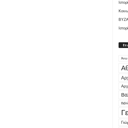
Ιστορ
Κοιν
ΒΥΖΑ
Ιστορ
Ετ
Άνω
Αθ
Αρχ
Αρχ
Βα
Βιβλ
Γ
Γιώ