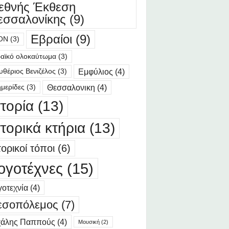
ιεθνής Έκθεση
εσσαλονίκης
(9)
Εβραίοι
(9)
ΟΝ
(3)
αϊκό ολοκαύτωμα
(3)
Εμφύλιος
(4)
υθέριος Βενιζέλος
(3)
Θεσσαλονικη
(4)
μερίδες
(3)
στορία
(13)
στορικά κτήρια
(13)
τορικοί τόποι
(6)
ογοτέχνες
(15)
οτεχνία
(4)
εσοπόλεμος
(7)
χάλης Παππούς
(4)
Μουσική
(2)