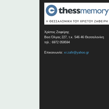
Χρίστος Ζαφείρης
Βασ.Όλγας 227, τ.κ. 546 46 Θεσσαλονίκη
τηλ.: 6972 059594
Επικοινωνία:
xr.zafir@yahoo.gr