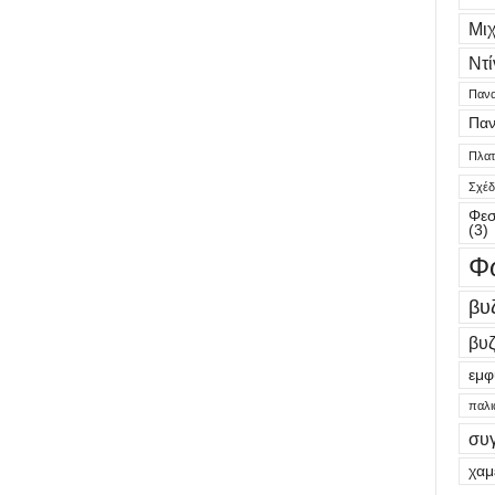
Μι
Ντί
Πανα
Παν
Πλατε
Σχέδ
Φεσ
(3)
Φ
βυ
βυζ
εμφ
παλι
συ
χαμ