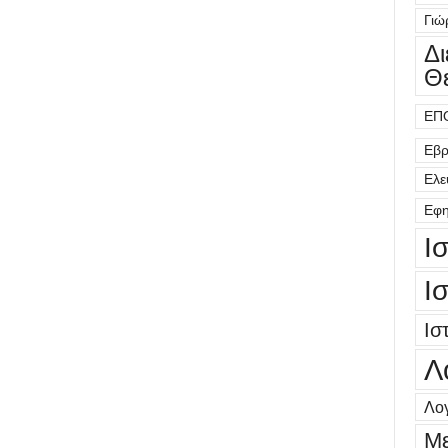
Γιώ
Δ
Θ
ΕΠ
Εβρ
Ελε
Εφη
Ι
Ι
Ισ
Λ
Λογ
Μ