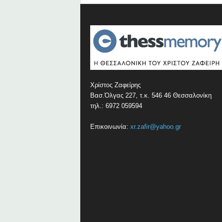
Χρίστος Ζαφείρης
Βασ.Όλγας 227, τ.κ. 546 46 Θεσσαλονίκη
τηλ.: 6972 059594
Επικοινωνία:
xr.zafir@yahoo.gr