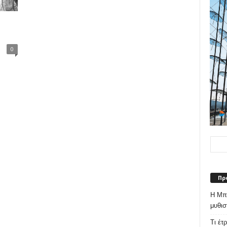
0
Πρ
Η Μπε
μυθισ
Τι έτ