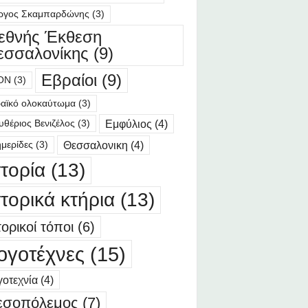
ργος Σκαμπαρδώνης
(3)
ιεθνής Έκθεση
εσσαλονίκης
(9)
Εβραίοι
(9)
ΟΝ
(3)
αϊκό ολοκαύτωμα
(3)
Εμφύλιος
(4)
υθέριος Βενιζέλος
(3)
Θεσσαλονικη
(4)
μερίδες
(3)
στορία
(13)
στορικά κτήρια
(13)
τορικοί τόποι
(6)
ογοτέχνες
(15)
οτεχνία
(4)
εσοπόλεμος
(7)