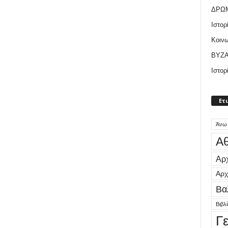
ΔΡΩ
Ιστορ
Κοιν
ΒΥΖΑ
Ιστορ
Ετ
Άνω
Αθ
Αρχ
Αρχ
Βα
Βιβλ
Γ