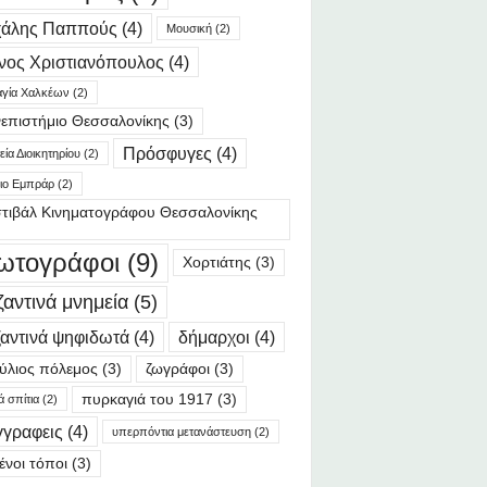
χάλης Παππούς
(4)
Μουσική
(2)
νος Χριστιανόπουλος
(4)
γία Χαλκέων
(2)
επιστήμιο Θεσσαλονίκης
(3)
Πρόσφυγες
(4)
ία Διοικητηρίου
(2)
ιο Εμπράρ
(2)
τιβάλ Κινηματογράφου Θεσσαλονίκης
ωτογράφοι
(9)
Χορτιάτης
(3)
ζαντινά μνημεία
(5)
αντινά ψηφιδωτά
(4)
δήμαρχοι
(4)
ύλιος πόλεμος
(3)
ζωγράφοι
(3)
πυρκαγιά του 1917
(3)
ά σπίτια
(2)
γγραφεις
(4)
υπερπόντια μετανάστευση
(2)
ένοι τόποι
(3)