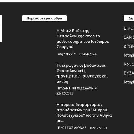
Περισσότερα άρθρα
Δη
ΕΙΚΟ
Η Μπελ Επόκ της
Θεσσαλονίκης στο νέο
ΣΑΝ 
μυθιστόρημα του Ισίδωρου
Ζουργού
ΔΡΩ
Λογοτεχνία
02/04/2024
Ιστορ
Κοινω
Τι έτρωγαν οι βυζαντινοί
Θεσσαλονικείς,
ΒΥΖΑ
”μαγειρείαι”, συνταγές και
σκεύη
Ιστορ
ΒΥΖΑΝΤΙΝΗ ΘΕΣΣΑΛΟΝΙΚΗ
22/12/2023
Η πορεία διαμαρτυρίας
σπουδαστών του ‘’Μικρού
Πολυτεχνείου’’ ως την Αθήνα
με...
ΕΙΚΟΣΤΟΣ ΑΙΩΝΑΣ
02/12/2023