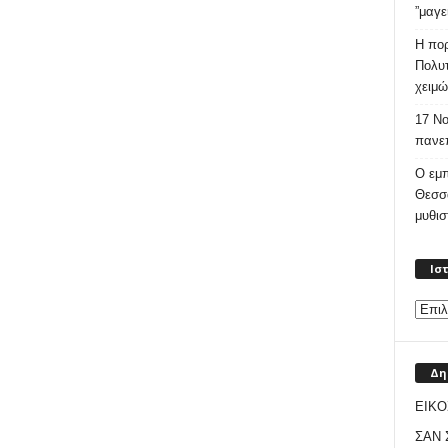
”μαγε
Η πορ
Πολυτ
χειμώ
17 Νο
πανεπ
Ο εμπ
Θεσσ
μυθι
Ισ
Δη
ΕΙΚΟ
ΣΑΝ