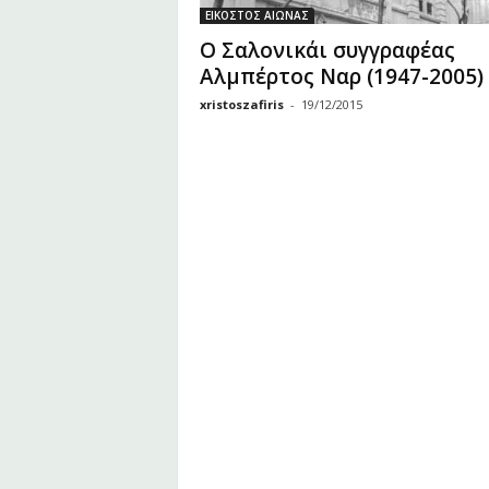
υ
ΕΙΚΟΣΤΟΣ ΑΙΩΝΑΣ
Ζ
Ο Σαλονικάι συγγραφέας
α
Αλμπέρτος Ναρ (1947-2005)
φ
ε
xristoszafiris
-
19/12/2015
ί
ρ
η