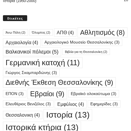
Ιστορία (1950-2000)
Ετικέτες
Αθλητισμός
(8)
ΑΠΘ
(4)
Άνω Πόλη
(2)
Όλυμπος
(2)
Αρχαιολογία
(4)
Αρχαιολογικό Μουσείο Θεσσαλονίκης
(3)
Βαλκανικοί πόλεμοι
(5)
Βιβλία για τη Θεσσαλονίκη
(2)
Γερμανική κατοχή
(11)
Γιώργος Σκαμπαρδώνης
(3)
Διεθνής Έκθεση Θεσσαλονίκης
(9)
Εβραίοι
(9)
ΕΠΟΝ
(3)
Εβραϊκό ολοκαύτωμα
(3)
Εμφύλιος
(4)
Ελευθέριος Βενιζέλος
(3)
Εφημερίδες
(3)
Ιστορία
(13)
Θεσσαλονικη
(4)
Ιστορικά κτήρια
(13)