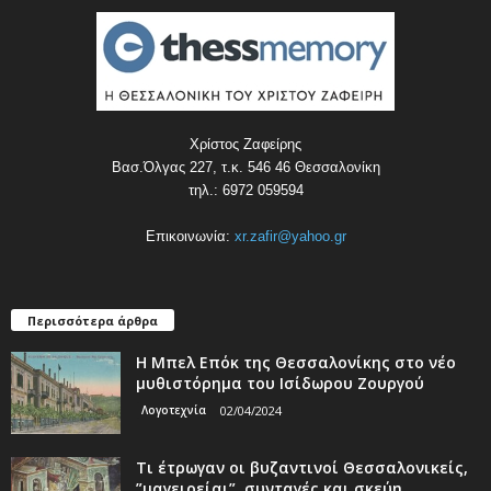
Χρίστος Ζαφείρης
Βασ.Όλγας 227, τ.κ. 546 46 Θεσσαλονίκη
τηλ.: 6972 059594
Επικοινωνία:
xr.zafir@yahoo.gr
Περισσότερα άρθρα
Η Μπελ Επόκ της Θεσσαλονίκης στο νέο
μυθιστόρημα του Ισίδωρου Ζουργού
Λογοτεχνία
02/04/2024
Τι έτρωγαν οι βυζαντινοί Θεσσαλονικείς,
”μαγειρείαι”, συνταγές και σκεύη