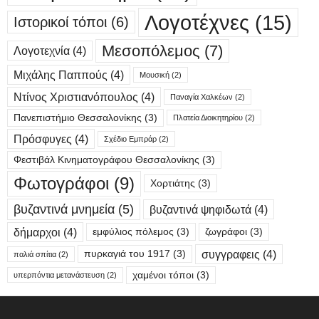
Λογοτέχνες
(15)
Ιστορικοί τόποι
(6)
Μεσοπόλεμος
(7)
Λογοτεχνία
(4)
Μιχάλης Παππούς
(4)
Μουσική
(2)
Ντίνος Χριστιανόπουλος
(4)
Παναγία Χαλκέων
(2)
Πανεπιστήμιο Θεσσαλονίκης
(3)
Πλατεία Διοικητηρίου
(2)
Πρόσφυγες
(4)
Σχέδιο Εμπράρ
(2)
Φεστιβάλ Κινηματογράφου Θεσσαλονίκης
(3)
Φωτογράφοι
(9)
Χορτιάτης
(3)
βυζαντινά μνημεία
(5)
βυζαντινά ψηφιδωτά
(4)
δήμαρχοι
(4)
εμφύλιος πόλεμος
(3)
ζωγράφοι
(3)
συγγραφεις
(4)
πυρκαγιά του 1917
(3)
παλιά σπίτια
(2)
χαμένοι τόποι
(3)
υπερπόντια μετανάστευση
(2)