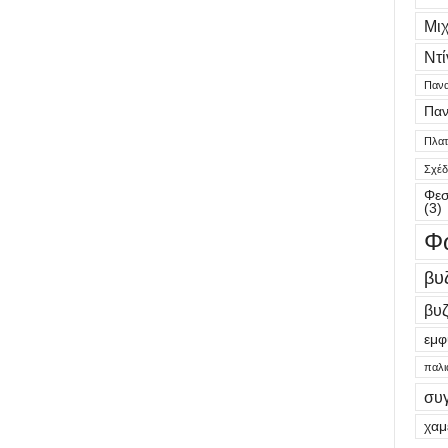
Μι
Ντί
Πανα
Παν
Πλατε
Σχέδ
Φεσ
(3)
Φ
βυ
βυζ
εμφ
παλι
συ
χαμ