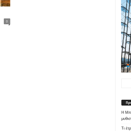
0
Πρ
Η Μπε
μυθισ
Τι έτ