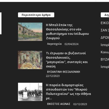
Περισσότερα άρθρα
Δη
ΕΙΚΟ
Η Μπελ Επόκ της
Θεσσαλονίκης στο νέο
ΣΑΝ 
μυθιστόρημα του Ισίδωρου
Ζουργού
ΔΡΩ
Λογοτεχνία
02/04/2024
Ιστορ
Κοινω
Τι έτρωγαν οι βυζαντινοί
Θεσσαλονικείς,
ΒΥΖΑ
”μαγειρείαι”, συνταγές και
σκεύη
Ιστορ
ΒΥΖΑΝΤΙΝΗ ΘΕΣΣΑΛΟΝΙΚΗ
22/12/2023
Η πορεία διαμαρτυρίας
σπουδαστών του ‘’Μικρού
Πολυτεχνείου’’ ως την Αθήνα
με...
ΕΙΚΟΣΤΟΣ ΑΙΩΝΑΣ
02/12/2023