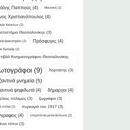
χάλης Παππούς
(4)
Μουσική
(2)
νος Χριστιανόπουλος
(4)
γία Χαλκέων
(2)
επιστήμιο Θεσσαλονίκης
(3)
Πρόσφυγες
(4)
ία Διοικητηρίου
(2)
ιο Εμπράρ
(2)
τιβάλ Κινηματογράφου Θεσσαλονίκης
ωτογράφοι
(9)
Χορτιάτης
(3)
ζαντινά μνημεία
(5)
αντινά ψηφιδωτά
(4)
δήμαρχοι
(4)
ύλιος πόλεμος
(3)
ζωγράφοι
(3)
πυρκαγιά του 1917
(3)
ά σπίτια
(2)
γγραφεις
(4)
υπερπόντια μετανάστευση
(2)
ένοι τόποι
(3)