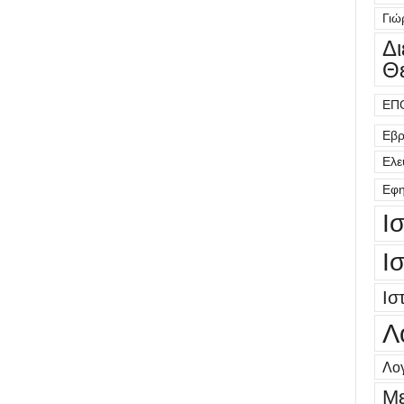
Γιώ
Δ
Θ
ΕΠ
Εβρ
Ελε
Εφη
Ι
Ι
Ισ
Λ
Λογ
Μ