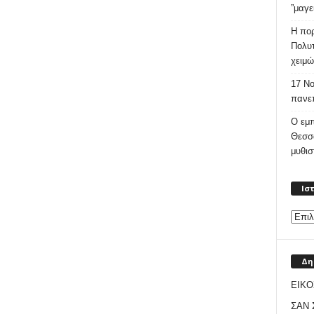
”μαγε
Η πορ
Πολυτ
χειμώ
17 Νο
πανεπ
Ο εμπ
Θεσσ
μυθι
Ισ
Δη
ΕΙΚΟ
ΣΑΝ