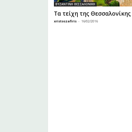
υ
ΒΥΖΑΝΤΙΝΗ ΘΕΣΣΑΛΟΝΙΚΗ
Ζ
Τα τείχη της Θεσσαλονίκης
α
xristoszafiris
-
16/02/2016
φ
ε
ί
ρ
η