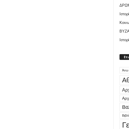
ΔΡΩ
Ιστορ
Κοιν
ΒΥΖΑ
Ιστορ
Ετ
Άνω
Αθ
Αρχ
Αρχ
Βα
Βιβλ
Γ