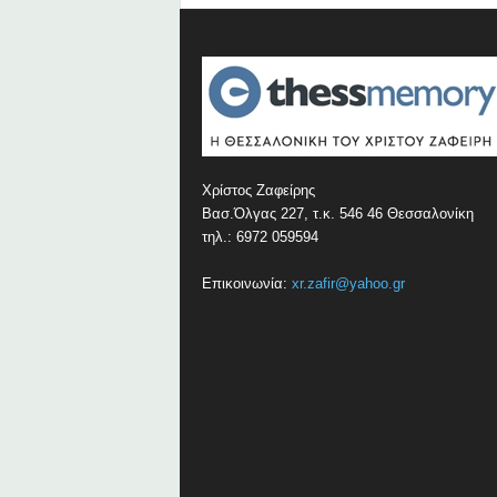
Χρίστος Ζαφείρης
Βασ.Όλγας 227, τ.κ. 546 46 Θεσσαλονίκη
τηλ.: 6972 059594
Επικοινωνία:
xr.zafir@yahoo.gr