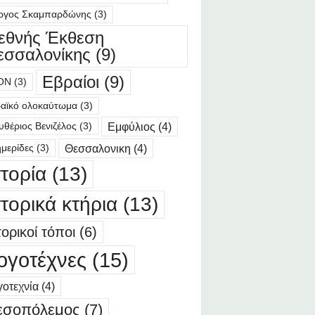
ργος Σκαμπαρδώνης
(3)
ιεθνής Έκθεση
εσσαλονίκης
(9)
Εβραίοι
(9)
ΟΝ
(3)
αϊκό ολοκαύτωμα
(3)
Εμφύλιος
(4)
υθέριος Βενιζέλος
(3)
Θεσσαλονικη
(4)
μερίδες
(3)
στορία
(13)
στορικά κτήρια
(13)
τορικοί τόποι
(6)
ογοτέχνες
(15)
οτεχνία
(4)
εσοπόλεμος
(7)