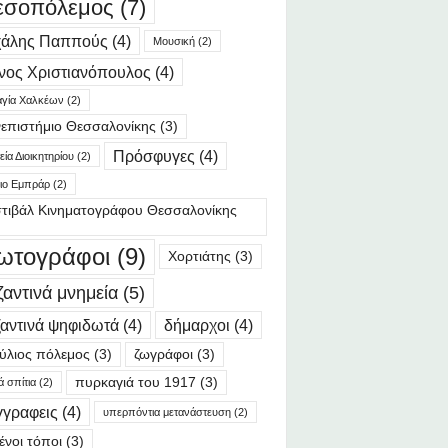
εσοπόλεμος
(7)
χάλης Παππούς
(4)
Μουσική
(2)
νος Χριστιανόπουλος
(4)
γία Χαλκέων
(2)
επιστήμιο Θεσσαλονίκης
(3)
Πρόσφυγες
(4)
ία Διοικητηρίου
(2)
ιο Εμπράρ
(2)
τιβάλ Κινηματογράφου Θεσσαλονίκης
ωτογράφοι
(9)
Χορτιάτης
(3)
ζαντινά μνημεία
(5)
αντινά ψηφιδωτά
(4)
δήμαρχοι
(4)
ύλιος πόλεμος
(3)
ζωγράφοι
(3)
πυρκαγιά του 1917
(3)
ά σπίτια
(2)
γγραφεις
(4)
υπερπόντια μετανάστευση
(2)
ένοι τόποι
(3)