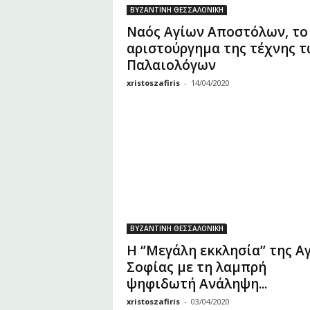
υ
ΒΥΖΑΝΤΙΝΗ ΘΕΣΣΑΛΟΝΙΚΗ
Ζ
Ναός Αγίων Αποστόλων, το
α
αριστούργημα της τέχνης 
φ
Παλαιολόγων
ε
ί
xristoszafiris
-
14/04/2020
ρ
η
ΒΥΖΑΝΤΙΝΗ ΘΕΣΣΑΛΟΝΙΚΗ
Η ‘’Μεγάλη εκκλησία’’ της Α
Σοφίας με τη λαμπρή
ψηφιδωτή Ανάληψη...
xristoszafiris
-
03/04/2020