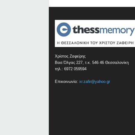
Χρίστος Ζαφείρης
Βασ.Όλγας 227, τ.κ. 546 46 Θεσσαλονίκη
τηλ.: 6972 059594
Επικοινωνία:
xr.zafir@yahoo.gr