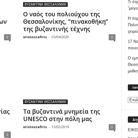
Τι έτ
ΒΥΖΑΝΤΙΝΗ ΘΕΣΣΑΛΟΝΙΚΗ
”μαγε
Ο ναός του πολιούχου της
Η πορ
των
Θεσσαλονίκης, ‘’πινακοθήκη’’
Πολυτ
της βυζαντινής τέχνης
χειμώ
xristoszafiris
-
05/04/2020
0
0
17 Νο
πανεπ
Ο εμπ
Θεσσ
μυθι
Ισ
ΒΥΖΑΝΤΙΝΗ ΘΕΣΣΑΛΟΝΙΚΗ
γίας
Τα βυζαντινά μνημεία της
UNESCO στην πόλη μας
Δη
xristoszafiris
-
13/02/2016
0
ΕΙΚΟ
0