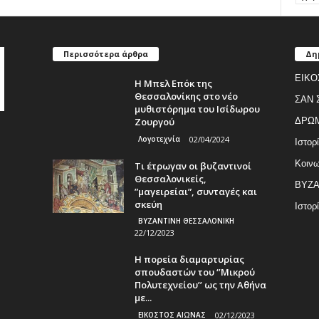
Περισσότερα άρθρα
Δη
ΕΙΚΟ
Η Μπελ Επόκ της
Θεσσαλονίκης στο νέο
ΣΑΝ 
μυθιστόρημα του Ισίδωρου
Ζουργού
ΔΡΩ
Λογοτεχνία
02/04/2024
Ιστορ
Κοινω
Τι έτρωγαν οι βυζαντινοί
Θεσσαλονικείς,
ΒΥΖΑ
”μαγειρείαι”, συνταγές και
σκεύη
Ιστορ
ΒΥΖΑΝΤΙΝΗ ΘΕΣΣΑΛΟΝΙΚΗ
22/12/2023
Η πορεία διαμαρτυρίας
σπουδαστών του ‘’Μικρού
Πολυτεχνείου’’ ως την Αθήνα
με...
ΕΙΚΟΣΤΟΣ ΑΙΩΝΑΣ
02/12/2023