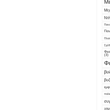
Μ
Μι
Ντί
Πανα
Παν
Πλατε
Σχέδ
Φεσ
(3)
Φ
βυ
βυζ
εμφ
παλι
συ
χαμ