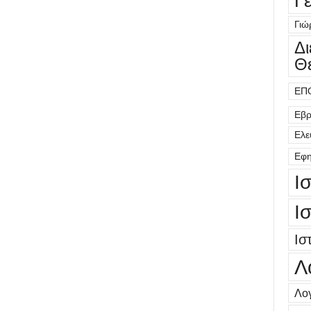
Γ
Γιώ
Δ
Θ
ΕΠ
Εβρ
Ελε
Εφη
Ι
Ι
Ισ
Λ
Λογ