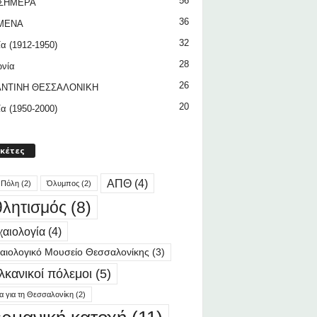
56
 ΣΗΜΕΡΑ
36
ΜΕΝΑ
32
ία (1912-1950)
28
ωνία
26
ΝΤΙΝΗ ΘΕΣΣΑΛΟΝΙΚΗ
20
ία (1950-2000)
ικέτες
ΑΠΘ
(4)
 Πόλη
(2)
Όλυμπος
(2)
λητισμός
(8)
αιολογία
(4)
αιολογικό Μουσείο Θεσσαλονίκης
(3)
λκανικοί πόλεμοι
(5)
ία για τη Θεσσαλονίκη
(2)