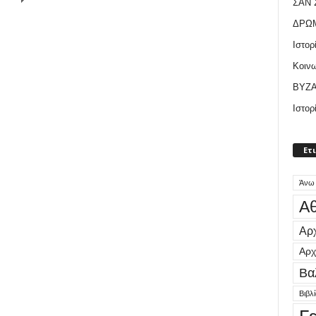
ΣΑΝ
ΔΡΩ
Ιστορ
Κοιν
ΒΥΖΑ
Ιστορ
Ετ
Άνω
Αθ
Αρχ
Αρχ
Βα
Βιβλ