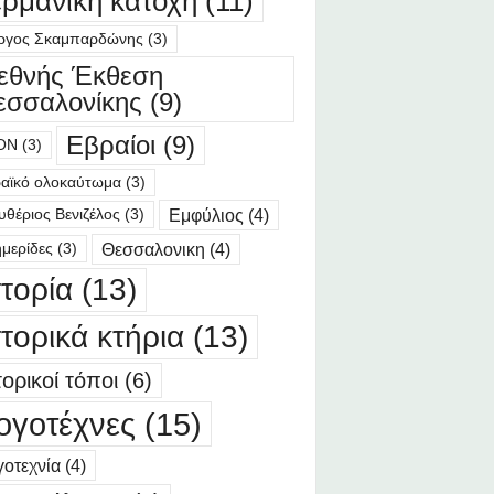
ερμανική κατοχή
(11)
ργος Σκαμπαρδώνης
(3)
ιεθνής Έκθεση
εσσαλονίκης
(9)
Εβραίοι
(9)
ΟΝ
(3)
αϊκό ολοκαύτωμα
(3)
Εμφύλιος
(4)
υθέριος Βενιζέλος
(3)
Θεσσαλονικη
(4)
μερίδες
(3)
στορία
(13)
στορικά κτήρια
(13)
τορικοί τόποι
(6)
ογοτέχνες
(15)
οτεχνία
(4)