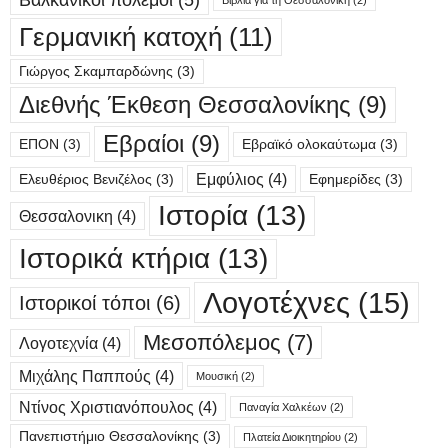
Βιβλία για τη Θεσσαλονίκη
(2)
Γερμανική κατοχή
(11)
Γιώργος Σκαμπαρδώνης
(3)
Διεθνής Έκθεση Θεσσαλονίκης
(9)
Εβραίοι
(9)
ΕΠΟΝ
(3)
Εβραϊκό ολοκαύτωμα
(3)
Εμφύλιος
(4)
Ελευθέριος Βενιζέλος
(3)
Εφημερίδες
(3)
Ιστορία
(13)
Θεσσαλονικη
(4)
Ιστορικά κτήρια
(13)
Λογοτέχνες
(15)
Ιστορικοί τόποι
(6)
Μεσοπόλεμος
(7)
Λογοτεχνία
(4)
Μιχάλης Παππούς
(4)
Μουσική
(2)
Ντίνος Χριστιανόπουλος
(4)
Παναγία Χαλκέων
(2)
Πανεπιστήμιο Θεσσαλονίκης
(3)
Πλατεία Διοικητηρίου
(2)