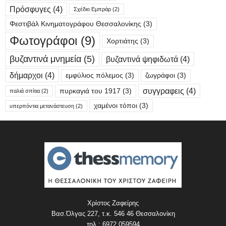
Πρόσφυγες
(4)
Σχέδιο Εμπράρ
(2)
Φεστιβάλ Κινηματογράφου Θεσσαλονίκης
(3)
Φωτογράφοι
(9)
Χορτιάτης
(3)
βυζαντινά μνημεία
(5)
βυζαντινά ψηφιδωτά
(4)
δήμαρχοι
(4)
εμφύλιος πόλεμος
(3)
ζωγράφοι
(3)
συγγραφεις
(4)
πυρκαγιά του 1917
(3)
παλιά σπίτια
(2)
χαμένοι τόποι
(3)
υπερπόντια μετανάστευση
(2)
Χρίστος Ζαφείρης
Βασ.Όλγας 227, τ.κ. 546 46 Θεσσαλονίκη
τηλ.: 6972 059594