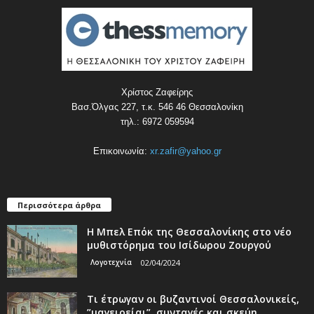
Χρίστος Ζαφείρης
Βασ.Όλγας 227, τ.κ. 546 46 Θεσσαλονίκη
τηλ.: 6972 059594
Επικοινωνία:
xr.zafir@yahoo.gr
Περισσότερα άρθρα
Η Μπελ Επόκ της Θεσσαλονίκης στο νέο
μυθιστόρημα του Ισίδωρου Ζουργού
Λογοτεχνία
02/04/2024
Τι έτρωγαν οι βυζαντινοί Θεσσαλονικείς,
”μαγειρείαι”, συνταγές και σκεύη