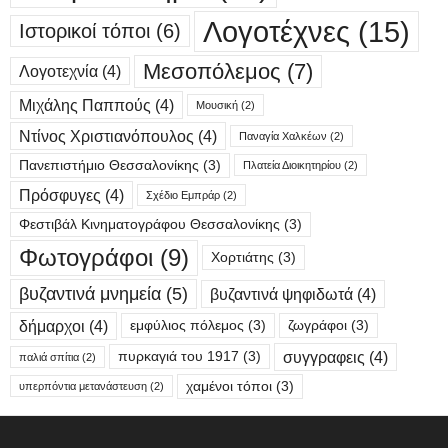
Λογοτέχνες
(15)
Ιστορικοί τόποι
(6)
Μεσοπόλεμος
(7)
Λογοτεχνία
(4)
Μιχάλης Παππούς
(4)
Μουσική
(2)
Ντίνος Χριστιανόπουλος
(4)
Παναγία Χαλκέων
(2)
Πανεπιστήμιο Θεσσαλονίκης
(3)
Πλατεία Διοικητηρίου
(2)
Πρόσφυγες
(4)
Σχέδιο Εμπράρ
(2)
Φεστιβάλ Κινηματογράφου Θεσσαλονίκης
(3)
Φωτογράφοι
(9)
Χορτιάτης
(3)
βυζαντινά μνημεία
(5)
βυζαντινά ψηφιδωτά
(4)
δήμαρχοι
(4)
εμφύλιος πόλεμος
(3)
ζωγράφοι
(3)
συγγραφεις
(4)
πυρκαγιά του 1917
(3)
παλιά σπίτια
(2)
χαμένοι τόποι
(3)
υπερπόντια μετανάστευση
(2)