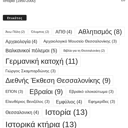
Ιστορία (1950-2000)
Ετικέτες
Αθλητισμός
(8)
ΑΠΘ
(4)
Άνω Πόλη
(2)
Όλυμπος
(2)
Αρχαιολογία
(4)
Αρχαιολογικό Μουσείο Θεσσαλονίκης
(3)
Βαλκανικοί πόλεμοι
(5)
Βιβλία για τη Θεσσαλονίκη
(2)
Γερμανική κατοχή
(11)
Γιώργος Σκαμπαρδώνης
(3)
Διεθνής Έκθεση Θεσσαλονίκης
(9)
Εβραίοι
(9)
ΕΠΟΝ
(3)
Εβραϊκό ολοκαύτωμα
(3)
Εμφύλιος
(4)
Ελευθέριος Βενιζέλος
(3)
Εφημερίδες
(3)
Ιστορία
(13)
Θεσσαλονικη
(4)
Ιστορικά κτήρια
(13)