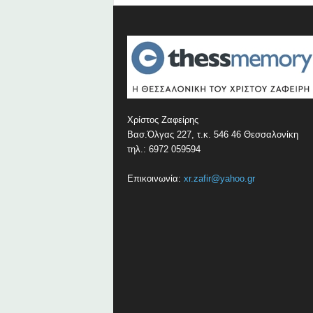
Χρίστος Ζαφείρης
Βασ.Όλγας 227, τ.κ. 546 46 Θεσσαλονίκη
τηλ.: 6972 059594
Επικοινωνία:
xr.zafir@yahoo.gr