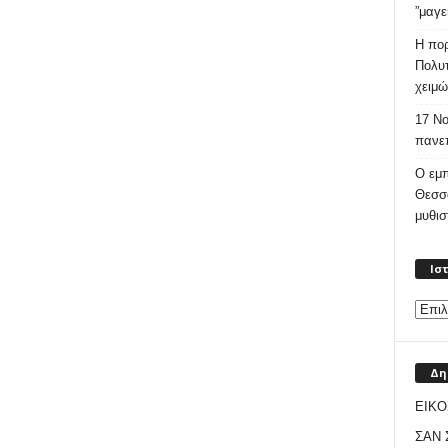
”μαγε
Η πορ
Πολυτ
χειμώ
17 Νο
πανεπ
Ο εμπ
Θεσσ
μυθι
Ισ
Δη
ΕΙΚΟ
ΣΑΝ