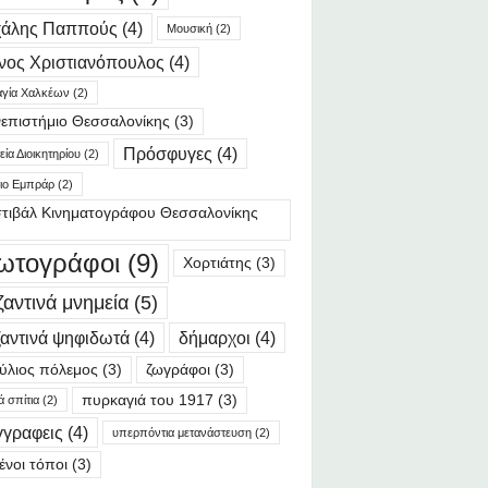
χάλης Παππούς
(4)
Μουσική
(2)
νος Χριστιανόπουλος
(4)
γία Χαλκέων
(2)
επιστήμιο Θεσσαλονίκης
(3)
Πρόσφυγες
(4)
ία Διοικητηρίου
(2)
ιο Εμπράρ
(2)
τιβάλ Κινηματογράφου Θεσσαλονίκης
ωτογράφοι
(9)
Χορτιάτης
(3)
ζαντινά μνημεία
(5)
αντινά ψηφιδωτά
(4)
δήμαρχοι
(4)
ύλιος πόλεμος
(3)
ζωγράφοι
(3)
πυρκαγιά του 1917
(3)
ά σπίτια
(2)
γγραφεις
(4)
υπερπόντια μετανάστευση
(2)
ένοι τόποι
(3)