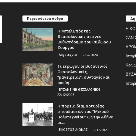
Περισσότερα άρθρα
Δη
ΕΙΚΟ
Η Μπελ Επόκ της
Θεσσαλονίκης στο νέο
ΣΑΝ 
μυθιστόρημα του Ισίδωρου
Ζουργού
ΔΡΩ
Λογοτεχνία
02/04/2024
Ιστορ
Κοινω
Τι έτρωγαν οι βυζαντινοί
Θεσσαλονικείς,
ΒΥΖΑ
”μαγειρείαι”, συνταγές και
σκεύη
Ιστορ
ΒΥΖΑΝΤΙΝΗ ΘΕΣΣΑΛΟΝΙΚΗ
22/12/2023
Η πορεία διαμαρτυρίας
σπουδαστών του ‘’Μικρού
Πολυτεχνείου’’ ως την Αθήνα
με...
ΕΙΚΟΣΤΟΣ ΑΙΩΝΑΣ
02/12/2023