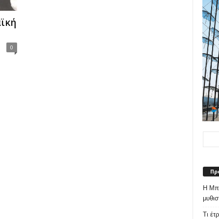
αϊκή
0
Πρ
Η Μπε
μυθισ
Τι έτ