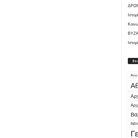
ΔΡΩ
Ιστορ
Κοιν
ΒΥΖΑ
Ιστορ
Ετ
Άνω
Αθ
Αρχ
Αρχ
Βα
Βιβλ
Γ