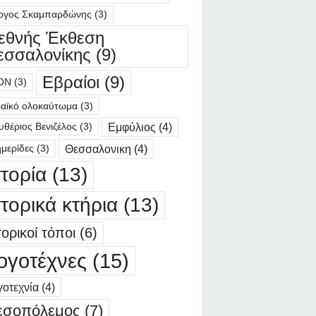
ργος Σκαμπαρδώνης
(3)
ιεθνής Έκθεση
εσσαλονίκης
(9)
Εβραίοι
(9)
ΟΝ
(3)
αϊκό ολοκαύτωμα
(3)
Εμφύλιος
(4)
υθέριος Βενιζέλος
(3)
Θεσσαλονικη
(4)
μερίδες
(3)
στορία
(13)
στορικά κτήρια
(13)
τορικοί τόποι
(6)
ογοτέχνες
(15)
οτεχνία
(4)
εσοπόλεμος
(7)