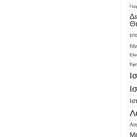
Γιώ
Δ
Θ
ΕΠ
Εβρ
Ελε
Εφη
Ι
Ι
Ισ
Λ
Λογ
Μ