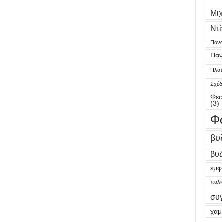
Μι
Ντί
Πανα
Παν
Πλατε
Σχέδ
Φεσ
(3)
Φ
βυ
βυζ
εμφ
παλι
συ
χαμ