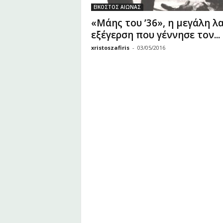
υ
ΕΙΚΟΣΤΟΣ ΑΙΩΝΑΣ
Ζ
«Μάης του ’36», η μεγάλη λ
α
εξέγερση που γέννησε τον...
φ
ε
xristoszafiris
-
03/05/2016
ί
ρ
η