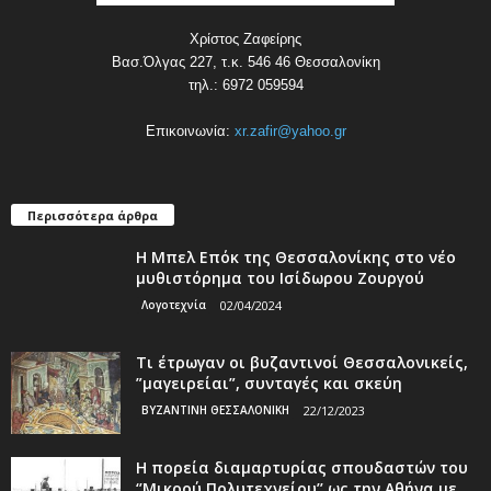
Χρίστος Ζαφείρης
Βασ.Όλγας 227, τ.κ. 546 46 Θεσσαλονίκη
τηλ.: 6972 059594
Επικοινωνία:
xr.zafir@yahoo.gr
Περισσότερα άρθρα
Η Μπελ Επόκ της Θεσσαλονίκης στο νέο
μυθιστόρημα του Ισίδωρου Ζουργού
Λογοτεχνία
02/04/2024
Τι έτρωγαν οι βυζαντινοί Θεσσαλονικείς,
”μαγειρείαι”, συνταγές και σκεύη
ΒΥΖΑΝΤΙΝΗ ΘΕΣΣΑΛΟΝΙΚΗ
22/12/2023
Η πορεία διαμαρτυρίας σπουδαστών του
‘’Μικρού Πολυτεχνείου’’ ως την Αθήνα με...