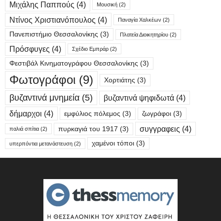
Μιχάλης Παππούς
(4)
Μουσική
(2)
Ντίνος Χριστιανόπουλος
(4)
Παναγία Χαλκέων
(2)
Πανεπιστήμιο Θεσσαλονίκης
(3)
Πλατεία Διοικητηρίου
(2)
Πρόσφυγες
(4)
Σχέδιο Εμπράρ
(2)
Φεστιβάλ Κινηματογράφου Θεσσαλονίκης
(3)
Φωτογράφοι
(9)
Χορτιάτης
(3)
βυζαντινά μνημεία
(5)
βυζαντινά ψηφιδωτά
(4)
δήμαρχοι
(4)
εμφύλιος πόλεμος
(3)
ζωγράφοι
(3)
συγγραφεις
(4)
πυρκαγιά του 1917
(3)
παλιά σπίτια
(2)
χαμένοι τόποι
(3)
υπερπόντια μετανάστευση
(2)