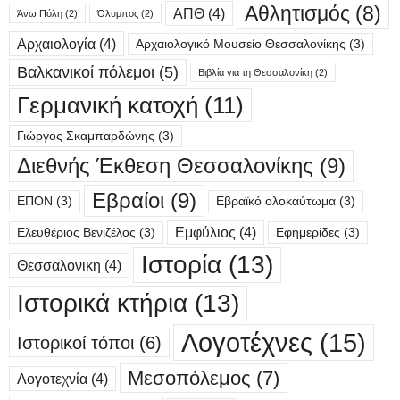
Αθλητισμός
(8)
ΑΠΘ
(4)
Άνω Πόλη
(2)
Όλυμπος
(2)
Αρχαιολογία
(4)
Αρχαιολογικό Μουσείο Θεσσαλονίκης
(3)
Βαλκανικοί πόλεμοι
(5)
Βιβλία για τη Θεσσαλονίκη
(2)
Γερμανική κατοχή
(11)
Γιώργος Σκαμπαρδώνης
(3)
Διεθνής Έκθεση Θεσσαλονίκης
(9)
Εβραίοι
(9)
ΕΠΟΝ
(3)
Εβραϊκό ολοκαύτωμα
(3)
Εμφύλιος
(4)
Ελευθέριος Βενιζέλος
(3)
Εφημερίδες
(3)
Ιστορία
(13)
Θεσσαλονικη
(4)
Ιστορικά κτήρια
(13)
Λογοτέχνες
(15)
Ιστορικοί τόποι
(6)
Μεσοπόλεμος
(7)
Λογοτεχνία
(4)