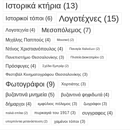
Ιστορικά κτήρια
(13)
Λογοτέχνες
(15)
Ιστορικοί τόποι
(6)
Μεσοπόλεμος
(7)
Λογοτεχνία
(4)
Μιχάλης Παππούς
(4)
Μουσική
(2)
Ντίνος Χριστιανόπουλος
(4)
Παναγία Χαλκέων
(2)
Πανεπιστήμιο Θεσσαλονίκης
(3)
Πλατεία Διοικητηρίου
(2)
Πρόσφυγες
(4)
Σχέδιο Εμπράρ
(2)
Φεστιβάλ Κινηματογράφου Θεσσαλονίκης
(3)
Φωτογράφοι
(9)
Χορτιάτης
(3)
βυζαντινά μνημεία
(5)
βυζαντινά ψηφιδωτά
(4)
δήμαρχοι
(4)
εμφύλιος πόλεμος
(3)
ζωγράφοι
(3)
συγγραφεις
(4)
πυρκαγιά του 1917
(3)
παλιά σπίτια
(2)
χαμένοι τόποι
(3)
υπερπόντια μετανάστευση
(2)