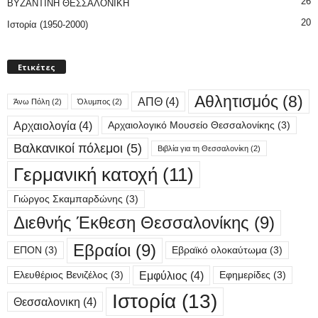
26
ΒΥΖΑΝΤΙΝΗ ΘΕΣΣΑΛΟΝΙΚΗ
20
Ιστορία (1950-2000)
Ετικέτες
Αθλητισμός
(8)
ΑΠΘ
(4)
Άνω Πόλη
(2)
Όλυμπος
(2)
Αρχαιολογία
(4)
Αρχαιολογικό Μουσείο Θεσσαλονίκης
(3)
Βαλκανικοί πόλεμοι
(5)
Βιβλία για τη Θεσσαλονίκη
(2)
Γερμανική κατοχή
(11)
Γιώργος Σκαμπαρδώνης
(3)
Διεθνής Έκθεση Θεσσαλονίκης
(9)
Εβραίοι
(9)
ΕΠΟΝ
(3)
Εβραϊκό ολοκαύτωμα
(3)
Εμφύλιος
(4)
Ελευθέριος Βενιζέλος
(3)
Εφημερίδες
(3)
Ιστορία
(13)
Θεσσαλονικη
(4)