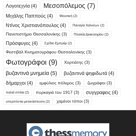
Μεσοπόλεμος
(7)
Λογοτεχνία
(4)
Μιχάλης Παππούς
(4)
Μουσική
(2)
Ντίνος Χριστιανόπουλος
(4)
Παναγία Χαλκέων
(2)
Πανεπιστήμιο Θεσσαλονίκης
(3)
Πλατεία Διοικητηρίου
(2)
Πρόσφυγες
(4)
Σχέδιο Εμπράρ
(2)
Φεστιβάλ Κινηματογράφου Θεσσαλονίκης
(3)
Φωτογράφοι
(9)
Χορτιάτης
(3)
βυζαντινά μνημεία
(5)
βυζαντινά ψηφιδωτά
(4)
δήμαρχοι
(4)
εμφύλιος πόλεμος
(3)
ζωγράφοι
(3)
συγγραφεις
(4)
πυρκαγιά του 1917
(3)
παλιά σπίτια
(2)
χαμένοι τόποι
(3)
υπερπόντια μετανάστευση
(2)