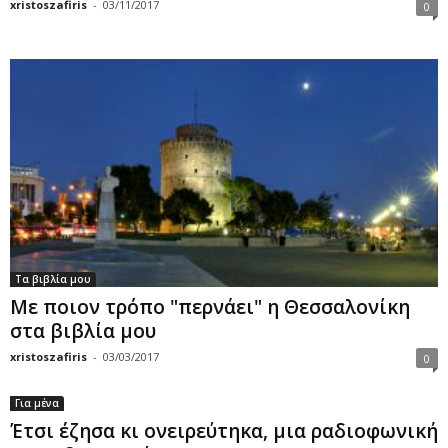
xristoszafiris
-
03/11/2017
0
Τα βιβλία μου
Με ποιον τρόπο "περνάει" η Θεσσαλονίκη
στα βιβλία μου
xristoszafiris
-
03/03/2017
0
Για μένα
Έτσι έζησα κι ονειρεύτηκα, μια ραδιοφωνική