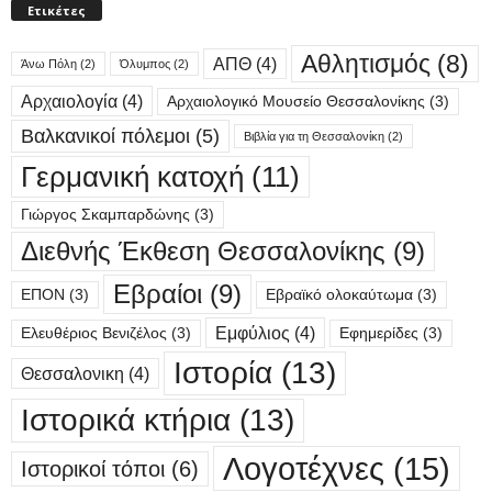
Ετικέτες
Αθλητισμός
(8)
ΑΠΘ
(4)
Άνω Πόλη
(2)
Όλυμπος
(2)
Αρχαιολογία
(4)
Αρχαιολογικό Μουσείο Θεσσαλονίκης
(3)
Βαλκανικοί πόλεμοι
(5)
Βιβλία για τη Θεσσαλονίκη
(2)
Γερμανική κατοχή
(11)
Γιώργος Σκαμπαρδώνης
(3)
Διεθνής Έκθεση Θεσσαλονίκης
(9)
Εβραίοι
(9)
ΕΠΟΝ
(3)
Εβραϊκό ολοκαύτωμα
(3)
Εμφύλιος
(4)
Ελευθέριος Βενιζέλος
(3)
Εφημερίδες
(3)
Ιστορία
(13)
Θεσσαλονικη
(4)
Ιστορικά κτήρια
(13)
Λογοτέχνες
(15)
Ιστορικοί τόποι
(6)