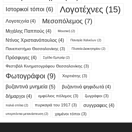
Λογοτέχνες
(15)
Ιστορικοί τόποι
(6)
Μεσοπόλεμος
(7)
Λογοτεχνία
(4)
Μιχάλης Παππούς
(4)
Μουσική
(2)
Ντίνος Χριστιανόπουλος
(4)
Παναγία Χαλκέων
(2)
Πανεπιστήμιο Θεσσαλονίκης
(3)
Πλατεία Διοικητηρίου
(2)
Πρόσφυγες
(4)
Σχέδιο Εμπράρ
(2)
Φεστιβάλ Κινηματογράφου Θεσσαλονίκης
(3)
Φωτογράφοι
(9)
Χορτιάτης
(3)
βυζαντινά μνημεία
(5)
βυζαντινά ψηφιδωτά
(4)
δήμαρχοι
(4)
εμφύλιος πόλεμος
(3)
ζωγράφοι
(3)
συγγραφεις
(4)
πυρκαγιά του 1917
(3)
παλιά σπίτια
(2)
χαμένοι τόποι
(3)
υπερπόντια μετανάστευση
(2)