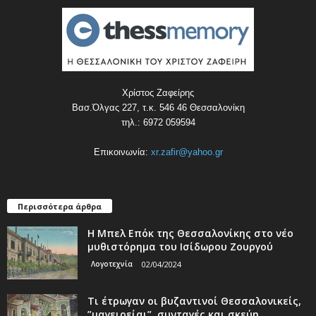
Χρίστος Ζαφείρης
Βασ.Όλγας 227, τ.κ. 546 46 Θεσσαλονίκη
τηλ.: 6972 059594
Επικοινωνία:
xr.zafir@yahoo.gr
Περισσότερα άρθρα
Η Μπελ Επόκ της Θεσσαλονίκης στο νέο
μυθιστόρημα του Ισίδωρου Ζουργού
Λογοτεχνία
02/04/2024
Τι έτρωγαν οι βυζαντινοί Θεσσαλονικείς,
”μαγειρείαι”, συνταγές και σκεύη