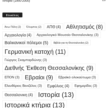
Ιστορία (1950-2000)
Ετικέτες
Αθλητισμός
(8)
ΑΠΘ
(4)
Άνω Πόλη
(2)
Όλυμπος
(2)
Αρχαιολογία
(4)
Αρχαιολογικό Μουσείο Θεσσαλονίκης
(3)
Βαλκανικοί πόλεμοι
(5)
Βιβλία για τη Θεσσαλονίκη
(2)
Γερμανική κατοχή
(11)
Γιώργος Σκαμπαρδώνης
(3)
Διεθνής Έκθεση Θεσσαλονίκης
(9)
Εβραίοι
(9)
ΕΠΟΝ
(3)
Εβραϊκό ολοκαύτωμα
(3)
Εμφύλιος
(4)
Ελευθέριος Βενιζέλος
(3)
Εφημερίδες
(3)
Ιστορία
(13)
Θεσσαλονικη
(4)
Ιστορικά κτήρια
(13)