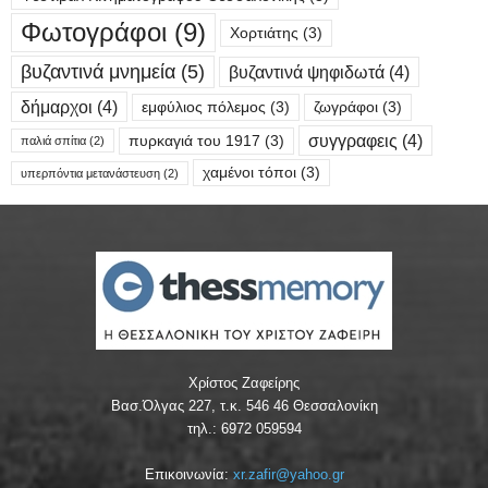
Φωτογράφοι
(9)
Χορτιάτης
(3)
βυζαντινά μνημεία
(5)
βυζαντινά ψηφιδωτά
(4)
δήμαρχοι
(4)
εμφύλιος πόλεμος
(3)
ζωγράφοι
(3)
συγγραφεις
(4)
πυρκαγιά του 1917
(3)
παλιά σπίτια
(2)
χαμένοι τόποι
(3)
υπερπόντια μετανάστευση
(2)
Χρίστος Ζαφείρης
Βασ.Όλγας 227, τ.κ. 546 46 Θεσσαλονίκη
τηλ.: 6972 059594
Επικοινωνία:
xr.zafir@yahoo.gr