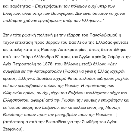
και ιταμότητας: «
Επιχειρήσαμεν τον πόλεμον ουχί υπέρ των
Ελλήνων, αλλά υπέρ των Βουλγάρων. Δεν είναι δυνατόν να χάνω
πολύτιμον χρόνον εργαζόμενος υπέρ των Ελλήνων…’’.
Στην τότε ρωσική πολιτική με την έξαρση του Πανσλαβισμού η
τυχόν επέκταση προς βορράν του Βασιλείου της Ελλάδας φάνταζε
ως απειλή κατά της Ρωσικής Αυτοκρατορίας, όπως διατυπώθηκε
από τον Τσάρο Αλέξανδρο Β΄ προς τον Άγγλο πρέσβη Σεϊμόρ στην
Αγία Πετρούπολη το 1878 που δήλωνε μεταξύ άλλων: «
Δεν
συμφέρει εις την Αυτοκρατορίαν
(Ρωσία)
να γίνει η Ελλάς ισχυρόν
κράτος. Ελληνικό Βασίλειο ισχυρό θα αποτελούσε σιδηρούν μοχλόν
επί των μεσημβρινών πυλών της Ρωσίας. Η προέκτασις των
ελληνικών ορίων, αν όχι μέχρι του Ευξείνου τουλάχιστον μέχρι του
Ελλησπόντου, αφαιρεί από την Ρωσίαν την ναυτικήν επικράτησιν και
επ’ αυτού ακόμη του Ευξείνου, και κατακλείει εντός της Μαύρης
Θαλάσσης πάσαν προς την μεσημβρίαν τάσιν της Ρωσίας
»…]
(απόσπασμα από την Βικιπαίδεια για την Συνθήκη του Αγίου
Στεφάνου).