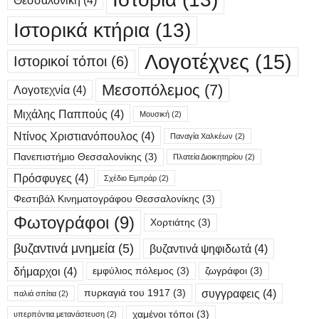
Ιστορικά κτήρια
(13)
Λογοτέχνες
(15)
Ιστορικοί τόποι
(6)
Μεσοπόλεμος
(7)
Λογοτεχνία
(4)
Μιχάλης Παππούς
(4)
Μουσική
(2)
Ντίνος Χριστιανόπουλος
(4)
Παναγία Χαλκέων
(2)
Πανεπιστήμιο Θεσσαλονίκης
(3)
Πλατεία Διοικητηρίου
(2)
Πρόσφυγες
(4)
Σχέδιο Εμπράρ
(2)
Φεστιβάλ Κινηματογράφου Θεσσαλονίκης
(3)
Φωτογράφοι
(9)
Χορτιάτης
(3)
βυζαντινά μνημεία
(5)
βυζαντινά ψηφιδωτά
(4)
δήμαρχοι
(4)
εμφύλιος πόλεμος
(3)
ζωγράφοι
(3)
συγγραφεις
(4)
πυρκαγιά του 1917
(3)
παλιά σπίτια
(2)
χαμένοι τόποι
(3)
υπερπόντια μετανάστευση
(2)