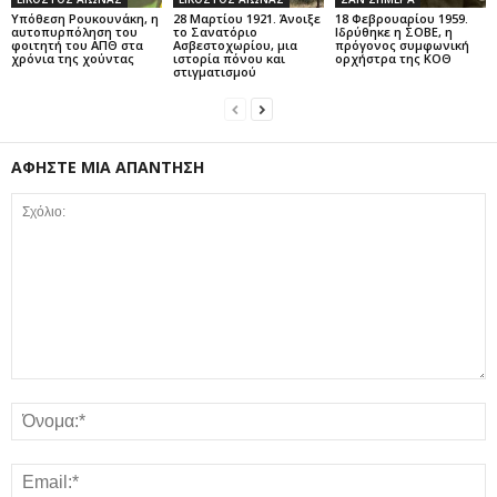
Υπόθεση Ρουκουνάκη, η
28 Μαρτίου 1921. Άνοιξε
18 Φεβρουαρίου 1959.
αυτοπυρπόληση του
το Σανατόριο
Ιδρύθηκε η ΣΟΒΕ, η
φοιτητή του ΑΠΘ στα
Ασβεστοχωρίου, μια
πρόγονος συμφωνική
χρόνια της χούντας
ιστορία πόνου και
ορχήστρα της ΚΟΘ
στιγματισμού
ΑΦΗΣΤΕ ΜΙΑ ΑΠΑΝΤΗΣΗ