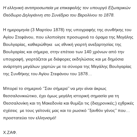
Η ελληνική αντιπροσωπεία με επικεφαλής τον υπουργό Εξωτερικών
Θεόδωρο Δηλιγιάννη στο Συνέδριο του Βερολίνου το 1878.
Η ημερομηνία (3 Μαρτίου 1878) της υπογραφής της συνθήκης του
Αγίου Στεφάνου, που υλοποίησε προσωρινά το όραμα της Μεγάλης
Βουλγαρίας, καθιερώθηκε ως εθνική γιορτή ανεξαρτησίας της
Βουλγαρίας και σήμερα, στην επέτειο των 140 χρόνων από την
υπογραφή, γιορτάζεται με διάφορες εκδηλώσεις και με δημόσια
ανάρτηση μεγάλων χαρτών με τα σύνορα της Μεγάλης Βουλγαρίας
της Συνθήκης του Αγίου Στεφάνου του 1878…
Μπορεί το σημερινό ‘’Σαν σήμερα’’ να μην είναι άκρως
θεσσαλονικιώτικο, έχει όμως μεγάλη ιστορική σημασία για τη
Θεσσαλονίκη και τη Μακεδονία και θυμίζει τις (διαχρονικές;) εχθρικές
σχέσεις με τους γείτονές μας και το ρωσικό ‘’ξανθόν γένος’’ που…
προστατεύει τον ελληνισμό!
Χ.ΖΑΦ.