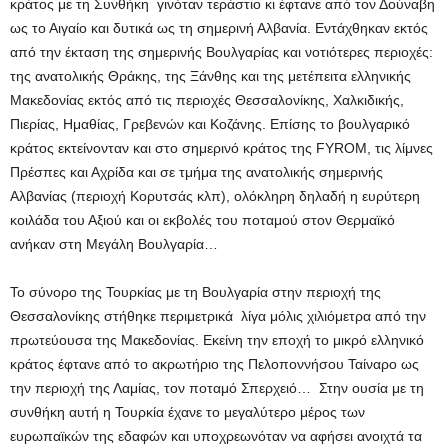
κράτος με τη Συνθήκη γινόταν τεράστιο κι έφτανε από τον Δούναβη
ως το Αιγαίο και δυτικά ως τη σημερινή Αλβανία. Εντάχθηκαν εκτός
από την έκταση της σημερινής Βουλγαρίας και νοτιότερες περιοχές:
της ανατολικής Θράκης, της Ξάνθης και της μετέπειτα ελληνικής
Μακεδονίας εκτός από τις περιοχές Θεσσαλονίκης, Χαλκιδικής,
Πιερίας, Ημαθίας, Γρεβενών και Κοζάνης. Επίσης το βουλγαρικό
κράτος εκτείνονταν και στο σημερινό κράτος της FYROM, τις λίμνες
Πρέσπες και Αχρίδα και σε τμήμα της ανατολικής σημερινής
Αλβανίας (περιοχή Κορυτσάς κλπ), ολόκληρη δηλαδή η ευρύτερη
κοιλάδα του Αξιού και οι εκβολές του ποταμού στον Θερμαϊκό
ανήκαν στη Μεγάλη Βουλγαρία…
Το σύνορο της Τουρκίας με τη Βουλγαρία στην περιοχή της
Θεσσαλονίκης στήθηκε περιμετρικά λίγα μόλις χιλιόμετρα από την
πρωτεύουσα της Μακεδονίας. Εκείνη την εποχή το μικρό ελληνικό
κράτος έφτανε από το ακρωτήριο της Πελοποννήσου Ταίναρο ως
την περιοχή της Λαμίας, τον ποταμό Σπερχειό… Στην ουσία με τη
συνθήκη αυτή η Τουρκία έχανε το μεγαλύτερο μέρος των
ευρωπαϊκών της εδαφών και υποχρεωνόταν να αφήσει ανοιχτά τα