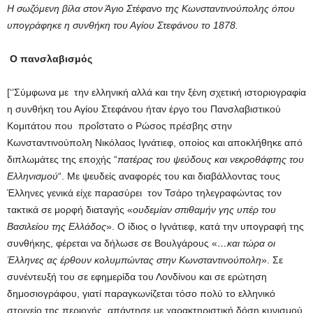
Η σωζόμενη βίλα στον Άγιο Στέφανο της Κωνσταντινούπολης όπου
υπογράφηκε η συνθήκη του Αγίου Στεφάνου το 1878.
Ο πανσλαβισμός
[‘’Σύμφωνα με την ελληνική αλλά και την ξένη σχετική ιστοριογραφία
η συνθήκη του Αγίου Στεφάνου ήταν έργο του Πανσλαβιστικού
Κομιτάτου που προΐστατο ο Ρώσος πρέσβης στην
Κωνσταντινούπολη Νικόλαος Ιγνάτιεφ, οποίος και αποκλήθηκε από
διπλωμάτες της εποχής “
πατέρας του ψεύδους και νεκροθάφτης του
Ελληνισμού
“. Με ψευδείς αναφορές του και διαβάλλοντας τους
Έλληνες γενικά είχε παρασύρει τον Τσάρο τηλεγραφώντας τον
τακτικά σε μορφή διαταγής «
ουδεμίαν σπιθαμήν γης υπέρ του
Βασιλείου της Ελλάδος
». Ο ίδιος ο Ιγνάτιεφ, κατά την υπογραφή της
συνθήκης, φέρεται να δήλωσε σε Βουλγάρους «
…και τώρα οι
Έλληνες ας έρθουν κολυμπώντας στην Κωνσταντινούπολη
». Σε
συνέντευξή του σε εφημερίδα του Λονδίνου και σε ερώτηση
δημοσιογράφου, γιατί παραγκωνίζεται τόσο πολύ το ελληνικό
στοιχείο της περιοχής, απάντησε με χαρακτηριστική δόση κυνισμού