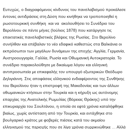
Ευτυχώς, ο διαγραφόμενος κίνδυνος του πανσλαβισμού προκάλεσε
έντονες αντιδράσεις στη Δύση που κινήθηκε να τροποποιηθεί η
ρωσοτουρκική συνθήκη και να ακολουθήσει το Συνέδριο του
Βερολίνου σε πέντε μήνες (Ιούλιος 1878) που κατάργησε τις
επεκτατικές πανσλαβιστικές βλέψεις της Ρωσίας. Στο Βερολίνο
συνήλθαν και επέβαλαν το νέο εδαφικό καθεστώς στα Βαλκάνια οι
εκπρόσωποι των μεγάλων δυνάμεων της εποχής: Αγγλία, Γερμανία,
Αυστροουγγαρία, Γαλλία, Ρωσία και Οθωμανική Αυτοκρατορία. Το
συνέδριο παρακολούθησε με δικαίωμα λόγου και ελληνική
αντιπροσωπεία με επικεφαλής τον υπουργό εξωτερικών Θεόδωρο
Δηλιγιάννη. Στις αποφάσεις ελληνικού ενδιαφέροντος της Συνθήκης
του Βερολίνου ήταν η επιστροφή της Μακεδονίας και των άλλων
οθωμανικών κτήσεων στην Τουρκία και η κήρυξη ως αυτόνομης
επαρχίας της Ανατολικής Ρωμυλίας (Βόρειας Θράκης) υπό την
επικυριαρχία του Σουλτάνου, η οποία σε εφτά χρόνια καταλήφθηκε
βιαίως, χωρίς αντίσταση από την Τουρκία, και εντάχθηκε στο
βουλγαρικό κράτος με φοβερές πιέσεις κατά του ακμαίου
ελληνισμού της περιοχής που σε λίγα χρόνια συρρικνώθηκε … Αλλά