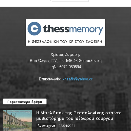
Χρίστος Ζαφείρης
Βασ.Όλγας 227, τ.κ. 546 46 Θεσσαλονίκη
τηλ.: 6972 059594
Επικοινωνία:
xr.zafir@yahoo.gr
Περισσότερα άρθρα
Η Μπελ Επόκ της Θεσσαλονίκης στο νέο
μυθιστόρημα του Ισίδωρου Ζουργού
Λογοτεχνία
02/04/2024