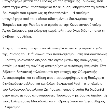
υπογράφηκε μεταξύ της Ρωσίας και της ηττημένης Τουρκίας, που
έθετε τέρμα στον Ρωσοτουρκικό πόλεμο, δημιουργώντας τη Μεγάλη
Βουλγαρία που έφτανε ως τη Θεσσαλονίκη!.. Η συνθήκη
υπογράφηκε από τους εξουσιοδοτημένους διπλωμάτες της
Τουρκίας και της Ρωσίας στο προάστιο της Κωνσταντινούπολης
Άγιος Στέφανος, μια ελληνική κωμόπολη που έγινε διάσημη από τη
διαβόητη συνθήκη.
Στόχος των νικητών ήταν να υλοποιηθεί το γεωστρατηγικό σχέδιο
ου
της Ρωσίας του 19
αιώνα, του πανσλαβισμού, στη νοτιοανατολική
Ευρώπη βρίσκοντας διέξοδο στο Αιγαίο μέσω της Βουλγαρίας, η
οποία με αυτή τη συνθήκη ανακηρύχτηκε αυτόνομη Ηγεμονία. Τότε
βέβαια η Βαλκανική τελούσε υπό την κατοχή της Οθωμανικής
Αυτοκρατορίας και τα εδάφη που παραχωρήθηκαν στη Βουλγαρία
διεκδικούσαν μελλοντικά και άλλοι βαλκανικοί λαοί – στο πλαίσιο
του λεγόμενου Ανατολικού Ζητήματος, ποιος δηλαδή θα διαδεχθεί
στην περιοχή τους υποχωρούντες Τούρκους – με βασικό διεκδικητή
τους Έλληνες στη Μακεδονία και τη Θράκη όπου υπήρχε ανθηρός
Ελληνισμός.