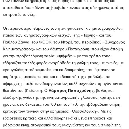
των ταινιών επηρέαζε αρκετές φορές τις κριτικές επιτροπές και
αποκαθιστούσε «δίνοντας βραβεία κοινού» στις αδικημένες από τις
επιτροπές ταινίες.
Οι περισσότεροι θαμώνες του ήταν φανατικοί κινηματογραφόφιλοι,
παιδιά των κινηματογραφικών λεσχών, της «Τέχνης» και του
Παύλου Ζάννα, του ΦΟΘΚ, του Ντορέ, του περιοδικού «Σύγχρονος
Κινηματογράφος» και του Λάμπρου Παπαχρόνη, που είχαν άποψη
για την προβαλλόμενη ταινία, «ψήφιζαν» με τον τρόπο τους,
εξέφραζαν πολλές φορές ανορθόδοξα τη γνώμη τους, με φωνές, με
κραυγαλέες αποδοκιμασίες και επιδοκιμασίες, που έφταναν σε
ακρότητες, μερικές φορές και σε διακοπή της προβολής, σε
αψιμαχίες μεταξύ των διοργανωτών, καλλιτεχνικών παραγόντων και
θεατών του β’ εξώστη. Ο
Λάμπρος Παπαχρόνης,
βαθύς και
οξυδερκής γνώστης της κινηματογραφικής γλώσσας, κράτησε επί
χρόνια, στις δεκαετίες του ‘60 και του ΄70, την εβδομαδιαία στήλη
κριτικής των ταινιών στην εφημερίδα «Θεσσαλονίκη». Με τις
εξαιρετικές κριτικές και άλλα θεωρητικά κείμενα επηρέασε και
μόρφωσε κινηματογραφικά τους αναγνώστες και τους σινεφίλ της