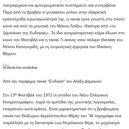
πατριαρχικού και εμπορευματικού συστήματος και συντρίβεται.
Πέρα από το βραβείο α’ γυναικείου ρόλου στην εξαιρετική
ερασιτέχνιδα πρωταγωνίστριά της, η ταινία έγινε γνωστή στο πλατύ
κοινό και από τη μουσική του Μάνου Λοϊζου, ιδιαίτερα από «το
ζεϊμπέκικο της Ευδοκίας». Το ίδιο αντιμιλιταριστικό κλίμα έδωσε στο
κοινό του Φεστιβάλ και η ταινία
Τι έκανες στον πόλεμο Θανάση
του
Ντίνου Κατσουρίδη, με τη συγκινητική ερμηνεία του Θανάση
Βέγγου.
Από την περίφημη ταινία “Ευδοκία” του Αλέξη Δαμιανού.
ο
Στο 13
Φεστιβάλ του 1972 οι οπαδοί του Νέου Ελληνικού
Κινηματογράφου, παρά τα εμπόδια της χουντικής λογοκρισίας,
επικρατούν κατά κράτος. Είναι χαρακτηριστικό ότι η βραβευμένη
ταινία του Θόδωρου Αγγελόπουλου
Μέρες του ’36
περιγράφει ένα
παράλληλο με τη δικτατορία των Απριλιανών θέμα, το μηχανισμό