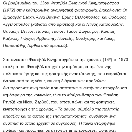
Οι βραβευμένοι του 13ου Φεστιβάλ Ελληνικού Κινηματογράφου
(1972) στην καθιερωμένη αναμνηστική φωτογραφία. Διακρίνονται Οι
Σμαράγδα Βεάκη, Άννα Βαγενά, Ερμής Βελλόπουλος, και Θόδωρος
Αγγελόπουλος (καθιστοί από αριστερά) και οι Ντίνος Κατσουρίδης,
Θανάσης Βέγγος, Παύλος Τάσιος, Τάσος Ζωγράφος, Κώστας
Καζάκος, Γιώργος Αρβανίτης, Παντελής Βούλγαρης και Λάκης
Παπαστάθης (όρθιοι από αριστερά).
ο
Στο τελευταίο Φεστιβάλ Κινηματογράφου της χούντας (14
) το 1973
το κλίμα του Φεστιβάλ απηχεί την ατμόσφαιρα της έντονης
πολιτικοποίησης και της φοιτητικής αναστάτωσης, που εκφράζεται
έντονα από τους νέους και στη διάρκεια των προβολών.
Αντιπροσωπευτική ταινία που αποτυπώνει αυτήν την περιρρέουσα
ατμόσφαιρα της κοινωνίας είναι το
Μαύρο-Άσπρο
των Θανάση
Ρεντζή και Νίκου Ζερβού, που αποτυπώνει και τις φοιτητικές
κινητοποιήσεις της χρονιάς.
«Το μαύρο, σύμβολο της πολιτικής
απραξίας και το άσπρο της επαναστατικότητας, συνθέτουν ένα
σύστημα το οποίο έρχεται σε σύγκρουση. Η ταινία θεωρήθηκε
πολιτική και προφητική σε σχέση με τις επερχόμενες φοιτητικές