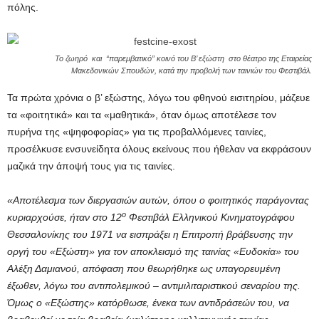
πόλης.
Το ζωηρό και “παρεμβατικό” κοινό του Β’ εξώστη στο θέατρο της Εταιρείας
Μακεδονικών Σπουδών, κατά την προβολή των ταινιών του Φεστιβάλ.
Τα πρώτα χρόνια ο β’ εξώστης, λόγω του φθηνού εισιτηρίου, μάζευε
τα «φοιτητικά» και τα «μαθητικά», όταν όμως αποτέλεσε τον
πυρήνα της «ψηφοφορίας» για τις προβαλλόμενες ταινίες,
προσέλκυσε ενσυνείδητα όλους εκείνους που ήθελαν να εκφράσουν
μαζικά την άποψή τους για τις ταινίες.
«Αποτέλεσμα των διεργασιών αυτών, όπου ο φοιτητικός παράγοντας
ο
κυριαρχούσε, ήταν στο 12
Φεστιβάλ Ελληνικού Κινηματογράφου
Θεσσαλονίκης του 1971 να εισπράξει η Επιτροπή βράβευσης την
οργή του «Εξώστη» για τον αποκλεισμό της ταινίας «Ευδοκία» του
Αλέξη Δαμιανού, απόφαση που θεωρήθηκε ως υπαγορευμένη
έξωθεν, λόγω του αντιπολεμικού – αντιμιλιταριστικού σεναρίου της.
Όμως ο «Εξώστης» κατόρθωσε, ένεκα των αντιδράσεών του, να