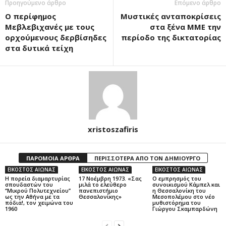
Προηγούμενο άρθρο
Επόμενο άρθρο
Ο περίφημος
Μυστικές ανταποκρίσεις
Μεβλεβιχανές με τους
στα ξένα ΜΜΕ την
ορχούμενους δερβίσηδες
περίοδο της δικτατορίας
στα δυτικά τείχη
xristoszafiris
ΠΑΡΟΜΟΙΑ ΑΡΘΡΑ
ΠΕΡΙΣΣΟΤΕΡΑ ΑΠΟ ΤΟΝ ΔΗΜΙΟΥΡΓΟ
ΕΙΚΟΣΤΟΣ ΑΙΩΝΑΣ
ΕΙΚΟΣΤΟΣ ΑΙΩΝΑΣ
ΕΙΚΟΣΤΟΣ ΑΙΩΝΑΣ
Η πορεία διαμαρτυρίας
17 Νοέμβρη 1973. «Σας
Ο εμπρησμός του
σπουδαστών του
μιλά το ελεύθερο
συνοικισμού Κάμπελ και
‘’Μικρού Πολυτεχνείου’’
πανεπιστήμιο
η Θεσσαλονίκη του
ως την Αθήνα με τα
Θεσσαλονίκης»
Μεσοπολέμου στο νέο
πόδια!, τον χειμώνα του
μυθιστόρημα του
1960
Γιώργου Σκαμπαρδώνη