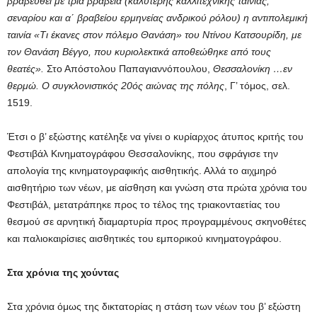
βραβευθεί με τρία βραβεία (καλύτερης καλλιτεχνικής ταινίας,
σεναρίου και α΄ βραβείου ερμηνείας ανδρικού ρόλου) η αντιπολεμική
ταινία «Τι έκανες στον πόλεμο Θανάση» του Ντίνου Κατσουρίδη, με
τον Θανάση Βέγγο, που κυριολεκτικά αποθεώθηκε από τους
θεατές».
Στο Απόστολου Παπαγιαννόπουλου,
Θεσσαλονίκη …εν
θερμώ. Ο συγκλονιστικός 20ός αιώνας της πόλης
, Γ’ τόμος, σελ.
1519.
Έτσι ο β’ εξώστης κατέληξε να γίνει ο κυρίαρχος άτυπος κριτής του
Φεστιβάλ Κινηματογράφου Θεσσαλονίκης, που σφράγισε την
απολογία της κινηματογραφικής αισθητικής. Αλλά το αιχμηρό
αισθητήριο των νέων, με αίσθηση και γνώση στα πρώτα χρόνια του
Φεστιβάλ, μετατράπηκε προς το τέλος της τριακονταετίας του
θεσμού σε αρνητική διαμαρτυρία προς προγραμμένους σκηνοθέτες
και παλιοκαιρίσιες αισθητικές του εμπορικού κινηματογράφου.
Στα χρόνια της χούντας
Στα χρόνια όμως της δικτατορίας η στάση των νέων του β’ εξώστη