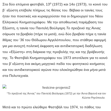
ο
Στα δύο επόμενα φεστιβάλ, 13
(1972) και 14ο (1973), το κοινό του
β΄ εξώστη επέβαλε πλήρως τις θέσεις του. Βέβαια οι ταινίες τους
ήταν πιο ποιοτικές και κυριαρχούσαν πια οι δημιουργοί του Νέου
Ελληνικού Κινηματογράφου. Με την αποθεωτική παρέμβαση του
Εξώστη, η ταινία του Παντελή Βούλγαρη
Το προξενιό της Άννας
σάρωσε τα βραβεία (πήρε τα μισά), ενώ δύο βραβεία πήρε η ταινία
Μέρες του ‘36
του Θόδωρου Αγγελόπουλου, που στάθηκε αφορμή
για μια ανοιχτή πολιτική έκφραση και αντιδικτατορική διαδήλωση
του «Εξώστη» στη διάρκεια της προβολής της και της βράβευσής
της. Το Φεστιβάλ Κινηματογράφου του 1973 αποτέλεσε για το κοινό
του β’ εξώστη ένα ακόμη μαχητικό πεδίο του φοιτητικού κινήματος
και του αντιδικτατορικού αγώνα που ολοκληρώθηκε ένα μήνα μετά
στα Πολυτεχνεία.
“Το προξενιό της Άννας” του Παντελή Βούλγαρη (1872) με την Άννα Βαγενά και τον
Κώστα Ρηγόπουλο.
Μετά και το πρώτο ελεύθερο Φεστιβάλ του 1974, το πάθος του