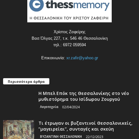
Χρίστος Ζαφείρης
Βασ.Όλγας 227, τ.κ. 546 46 Θεσσαλονίκη
τηλ.: 6972 059594
Επικοινωνία:
xr.zafir@yahoo.gr
Περισσότερα άρθρα
Η Μπελ Επόκ της Θεσσαλονίκης στο νέο
μυθιστόρημα του Ισίδωρου Ζουργού
Λογοτεχνία
02/04/2024
Τι έτρωγαν οι βυζαντινοί Θεσσαλονικείς,
”μαγειρείαι”, συνταγές και σκεύη
ΒΥΖΑΝΤΙΝΗ ΘΕΣΣΑΛΟΝΙΚΗ
22/12/2023