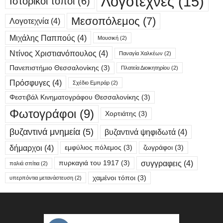
Λογοτέχνες
(15)
Ιστορικοί τόποι
(6)
Μεσοπόλεμος
(7)
Λογοτεχνία
(4)
Μιχάλης Παππούς
(4)
Μουσική
(2)
Ντίνος Χριστιανόπουλος
(4)
Παναγία Χαλκέων
(2)
Πανεπιστήμιο Θεσσαλονίκης
(3)
Πλατεία Διοικητηρίου
(2)
Πρόσφυγες
(4)
Σχέδιο Εμπράρ
(2)
Φεστιβάλ Κινηματογράφου Θεσσαλονίκης
(3)
Φωτογράφοι
(9)
Χορτιάτης
(3)
βυζαντινά μνημεία
(5)
βυζαντινά ψηφιδωτά
(4)
δήμαρχοι
(4)
εμφύλιος πόλεμος
(3)
ζωγράφοι
(3)
συγγραφεις
(4)
πυρκαγιά του 1917
(3)
παλιά σπίτια
(2)
χαμένοι τόποι
(3)
υπερπόντια μετανάστευση
(2)