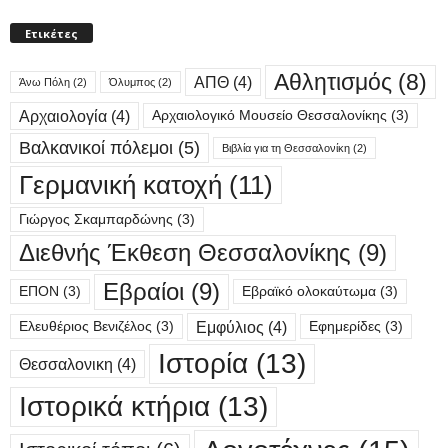
Ετικέτες
Αθλητισμός
(8)
ΑΠΘ
(4)
Άνω Πόλη
(2)
Όλυμπος
(2)
Αρχαιολογία
(4)
Αρχαιολογικό Μουσείο Θεσσαλονίκης
(3)
Βαλκανικοί πόλεμοι
(5)
Βιβλία για τη Θεσσαλονίκη
(2)
Γερμανική κατοχή
(11)
Γιώργος Σκαμπαρδώνης
(3)
Διεθνής Έκθεση Θεσσαλονίκης
(9)
Εβραίοι
(9)
ΕΠΟΝ
(3)
Εβραϊκό ολοκαύτωμα
(3)
Εμφύλιος
(4)
Ελευθέριος Βενιζέλος
(3)
Εφημερίδες
(3)
Ιστορία
(13)
Θεσσαλονικη
(4)
Ιστορικά κτήρια
(13)