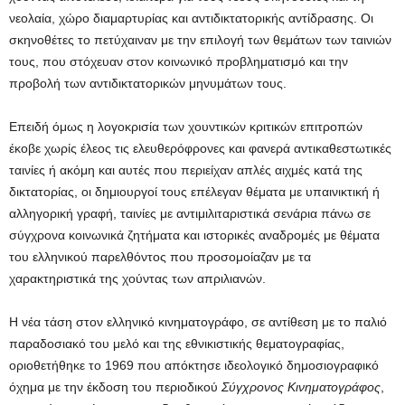
νεολαία, χώρο διαμαρτυρίας και αντιδικτατορικής αντίδρασης. Οι
σκηνοθέτες το πετύχαιναν με την επιλογή των θεμάτων των ταινιών
τους, που στόχευαν στον κοινωνικό προβληματισμό και την
προβολή των αντιδικτατορικών μηνυμάτων τους.
Επειδή όμως η λογοκρισία των χουντικών κριτικών επιτροπών
έκοβε χωρίς έλεος τις ελευθερόφρονες και φανερά αντικαθεστωτικές
ταινίες ή ακόμη και αυτές που περιείχαν απλές αιχμές κατά της
δικτατορίας, οι δημιουργοί τους επέλεγαν θέματα με υπαινικτική ή
αλληγορική γραφή, ταινίες με αντιμιλιταριστικά σενάρια πάνω σε
σύγχρονα κοινωνικά ζητήματα και ιστορικές αναδρομές με θέματα
του ελληνικού παρελθόντος που προσομοίαζαν με τα
χαρακτηριστικά της χούντας των απριλιανών.
Η νέα τάση στον ελληνικό κινηματογράφο, σε αντίθεση με το παλιό
παραδοσιακό του μελό και της εθνικιστικής θεματογραφίας,
οριοθετήθηκε το 1969 που απόκτησε ιδεολογικό δημοσιογραφικό
όχημα με την έκδοση του περιοδικού
Σύγχρονος Κινηματογράφος
,