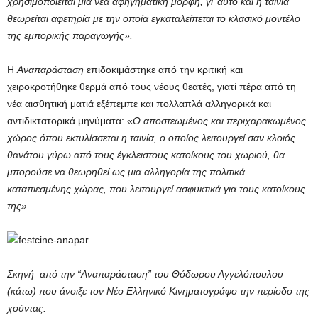
χρησιμοποιείται μια νέα αφηγηματική μορφή, γι’ αυτό και η ταινία
θεωρείται αφετηρία με την οποία εγκαταλείπεται το κλασικό μοντέλο
της εμπορικής παραγωγής».
Η
Αναπαράσταση
επιδοκιμάστηκε από την κριτική και
χειροκροτήθηκε θερμά από τους νέους θεατές, γιατί πέρα από τη
νέα αισθητική ματιά εξέπεμπε και πολλαπλά αλληγορικά και
αντιδικτατορικά μηνύματα: «
Ο αποστεωμένος και περιχαρακωμένος
χώρος όπου εκτυλίσσεται η ταινία, ο οποίος λειτουργεί σαν κλοιός
θανάτου γύρω από τους έγκλειστους κατοίκους του χωριού, θα
μπορούσε να θεωρηθεί ως μια αλληγορία της πολιτικά
καταπιεσμένης χώρας, που λειτουργεί ασφυκτικά για τους κατοίκους
της».
Σκηνή από την “Αναπαράσταση” του Θόδωρου Αγγελόπουλου
(κάτω) που άνοιξε τον Νέο Ελληνικό Κινηματογράφο την περίοδο της
χούντας.