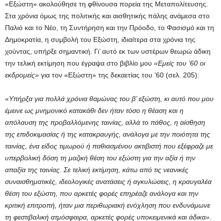
«Εξώστη» ακολούθησε τη φθίνουσα πορεία της Μεταπολίτευσης.
Στα χρόνια όμως της πολιτικής και αισθητικής πάλης ανάμεσα στο
Παλιό και το Νέο, τη Συντήρηση και την Πρόοδο, το Φασισμό και τη
Δημοκρατία, η συμβολή του Εξώστη, ιδιαίτερα στα χρόνια της
χούντας, υπήρξε σημαντική. Γι’ αυτό εκ των υστέρων θεωρώ άδικη
την τελική εκτίμηση που έγραψα στο βιβλίο μου
«Εμείς του ’60 οι
εκδρομείς»
για τον «Εξώστη» της δεκαετίας του ’60 (σελ. 205):
«Υπήρξα για πολλά χρόνια θαμώνας του β’ εξώστη, κι αυτό που μου
έμεινε ως μνημονικό κατακάθι δεν ήταν τόσο η θέαση και η
απόλαυση της προβαλλόμενης ταινίας, αλλά το πάθος, η αίσθηση
της επιδοκιμασίας ή της κατακραυγής, ανάλογα με την ποιότητα της
ταινίας, ένα είδος τιμωρού ή παθιασμένου ακτιβιστή που εξέφραζε με
υπερβολική δόση τη μαζική θέση του εξώστη για την αξία ή την
απαξία της ταινίας. Σε τελική εκτίμηση, κάτω από τις νεανικές
συναισθηματικές, ιδεολογικές ανατάσεις ή αγκυλώσεις, η κραυγαλέα
θέση του εξώστη, που αρκετές φορές επηρέαζε ανάλογα και την
κριτική επιτροπή, ήταν μια περιθωριακή ενόχληση που ενδυνάμωνε
τη φεστιβαλική ατμόσφαιρα, αρκετές φορές υποκειμενικά και άδικα».