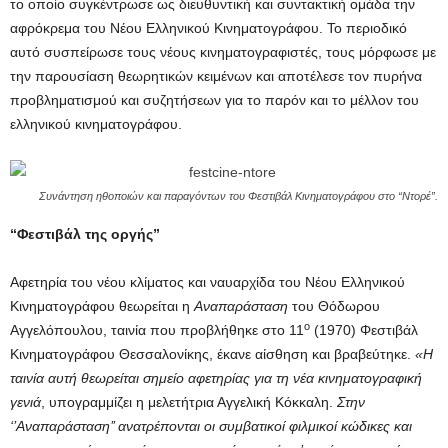
το οποίο συγκέντρωσε ως διευθυντική και συντακτική ομάδα την
αφρόκρεμα του Νέου Ελληνικού Κινηματογράφου. Το περιοδικό
αυτό συσπείρωσε τους νέους κινηματογραφιστές, τους μόρφωσε με
την παρουσίαση θεωρητικών κειμένων και αποτέλεσε τον πυρήνα
προβληματισμού και συζητήσεων για το παρόν και το μέλλον του
ελληνικού κινηματογράφου.
Συνάντηση ηθοποιών και παραγόντων του Φεστιβάλ Κινηματογράφου στο “Ντορέ”.
“Φεστιβάλ της οργής”
Αφετηρία του νέου κλίματος και ναυαρχίδα του Νέου Ελληνικού
Κινηματογράφου θεωρείται η
Αναπαράσταση
του Θόδωρου
ο
Αγγελόπουλου, ταινία που προβλήθηκε στο 11
(1970) Φεστιβάλ
Κινηματογράφου Θεσσαλονίκης, έκανε αίσθηση και βραβεύτηκε.
«Η
ταινία αυτή θεωρείται σημείο αφετηρίας για τη νέα κινηματογραφική
γενιά
, υπογραμμίζει η μελετήτρια Αγγελική Κόκκαλη.
Στην
‘’Αναπαράσταση’’ ανατρέπονται οι συμβατικοί φιλμικοί κώδικες και