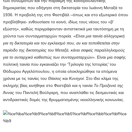
των συνωμοτών και την παρακμή της κοινοβουλευτικής
δημοκρατίας που οδήγησε στη δικτατορία του Ιωάννη Μεταξά το
1936. Η προβολή της στο Φεστιβάλ –όπως και στο εξωτερικό όπου
προβλήθηκε- ενθουσίασε το κοινό, ιδίως τους νέους του «β’
εξώστη», καθώς περιγράφονταν αντιστικτικά μια ταυτόσημη με τη
χούντα των συνταγματαρχών πορεία.
«Είναι μια ταινία αλληγορική
για τη δικτατορία και τον εγκλεισμό που, αν και τοποθετείται στην
περίοδο της δικτατορίας του Μεταξά, κάνει σαφείς παραλληλισμούς
για το αυταρχικό καθεστώς των συνταγματαρχών».
Είναι μια σαφής
πολιτική ταινία που εγκαινιάζει την ‘Τριλογία της Ιστορίας’ του
Θόδωρου Αγγελόπουλου, η οποία ολοκληρώθηκε τα επόμενα
χρόνια με τις ταινίες του
Θίασος
και
Κυνηγοί.
Στο ίδιο κλίμα της
σκληρής βίας κινήθηκε στο Φεστιβάλ και η ταινία
Το Προξενιό της
Άννας
του Παντελή Βούλγαρη, που αναπλάθει τις δεσμευτικές και
αντιδραστικές δομές της θρυμματισμένης νεοελληνικής κοινωνίας.