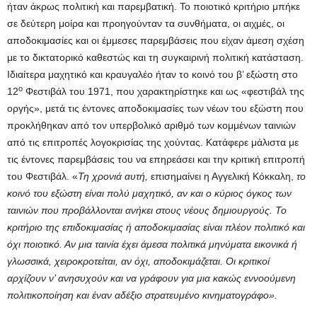
ήταν άκρως πολιτική και παρεμβατική. Το ποιοτικό κριτήριο μπήκε
σε δεύτερη μοίρα και προηγούνταν τα συνθήματα, οι αιχμές, οι
αποδοκιμασίες και οι έμμεσες παρεμβάσεις που είχαν άμεση σχέση
με το δικτατορικό καθεστώς και τη συγκαιρινή πολιτική κατάσταση.
Ιδιαίτερα μαχητικό και κραυγαλέο ήταν το κοινό του β’ εξώστη στο
ο
12
Φεστιβάλ του 1971, που χαρακτηρίστηκε και ως «φεστιβάλ της
οργής», μετά τις έντονες αποδοκιμασίες των νέων του εξώστη που
προκλήθηκαν από τον υπερβολικό αριθμό των κομμένων ταινιών
από τις επιτροπές λογοκρισίας της χούντας. Κατάφερε μάλιστα με
τις έντονες παρεμβάσεις του να επηρεάσει και την κριτική επιτροπή
του Φεστιβάλ. «
Τη χρονιά αυτή,
επισημαίνει η Αγγελική Κόκκαλη,
το
κοινό του εξώστη είναι πολύ μαχητικό, αν και ο κύριος όγκος των
ταινιών που προβάλλονται ανήκει στους νέους δημιουργούς. Το
κριτήριο της επιδοκιμασίας ή αποδοκιμασίας είναι πλέον πολιτικό και
όχι ποιοτικό. Αν μια ταινία έχει άμεσα πολιτικά μηνύματα εικονικά ή
γλωσσικά, χειροκροτείται, αν όχι, αποδοκιμάζεται. Οι κριτικοί
αρχίζουν ν’ ανησυχούν και να γράφουν για μια κακώς εννοούμενη
πολιτικοποίηση και έναν αδέξιο στρατευμένο κινηματογράφο».