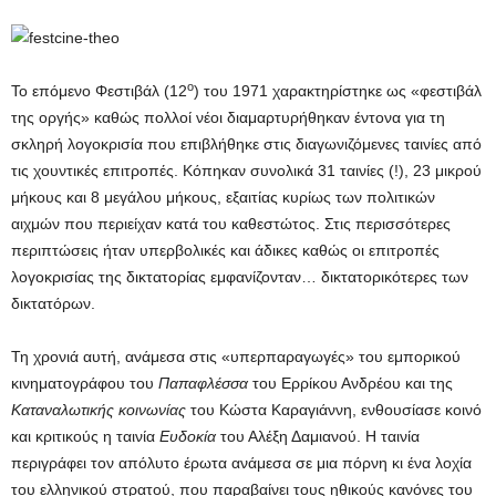
ο
Το επόμενο Φεστιβάλ (12
) του 1971 χαρακτηρίστηκε ως «φεστιβάλ
της οργής» καθώς πολλοί νέοι διαμαρτυρήθηκαν έντονα για τη
σκληρή λογοκρισία που επιβλήθηκε στις διαγωνιζόμενες ταινίες από
τις χουντικές επιτροπές. Κόπηκαν συνολικά 31 ταινίες (!), 23 μικρού
μήκους και 8 μεγάλου μήκους, εξαιτίας κυρίως των πολιτικών
αιχμών που περιείχαν κατά του καθεστώτος. Στις περισσότερες
περιπτώσεις ήταν υπερβολικές και άδικες καθώς οι επιτροπές
λογοκρισίας της δικτατορίας εμφανίζονταν… δικτατορικότερες των
δικτατόρων.
Τη χρονιά αυτή, ανάμεσα στις «υπερπαραγωγές» του εμπορικού
κινηματογράφου του
Παπαφλέσσα
του Ερρίκου Ανδρέου και της
Καταναλωτικής κοινωνίας
του Κώστα Καραγιάννη, ενθουσίασε κοινό
και κριτικούς η ταινία
Ευδοκία
του Αλέξη Δαμιανού. Η ταινία
περιγράφει τον απόλυτο έρωτα ανάμεσα σε μια πόρνη κι ένα λοχία
του ελληνικού στρατού, που παραβαίνει τους ηθικούς κανόνες του