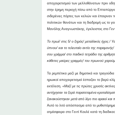
αποχαιρετισμού των μελλοθάνατων πριν οδηγ
στην έρημη περιοχή πίσω από το Επταπύργιο 
σιδερένιες πόρτες των κελιών και έπαιρναν τ
πολιτικών θανάτων και τη διαδρομή ως το γε
Μανόλης Αναγνωστάκης, έγκλειστος στο Γεντ
Το πρωί/ στις 5/ ο ξηρός/ μεταλλικός ήχος./ 
ύπνου/ και το τελευταίο αντίο της παραμονής/ κ
σου γράμμα/ στο παιδικό τετράδιο της αριθμητ
κάθετες μαύρες γραμμές/ του πρωινού χαρούμ
Τα ρεμπέτικα μαζί με δημοτικά και τραγούδ
ηρωικοί αποχαιρετισμοί έσπαζαν το βαρύ κλ
εκτέλεση.
«Μαζί με τις πρώτες χρυσές ακτίνε
αντήχησαν τα ξερά παρατεταμένα κροταλίσμα
ξανακούστηκαν μετά από λίγο πιο αραιοί και π
Αυτό το λιτό απόσπασμα από το μυθιστόρημα
ατμόσφαιρα στο Γεντί Κουλέ κατά τη διαδικα