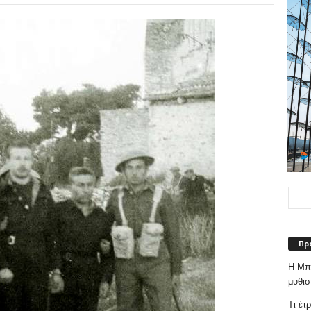
Πρ
Η Μπε
μυθισ
Τι έτ