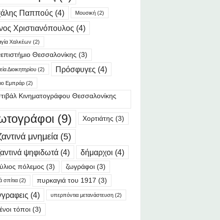
χάλης Παππούς
(4)
Μουσική
(2)
νος Χριστιανόπουλος
(4)
γία Χαλκέων
(2)
επιστήμιο Θεσσαλονίκης
(3)
Πρόσφυγες
(4)
ία Διοικητηρίου
(2)
ιο Εμπράρ
(2)
τιβάλ Κινηματογράφου Θεσσαλονίκης
ωτογράφοι
(9)
Χορτιάτης
(3)
ζαντινά μνημεία
(5)
αντινά ψηφιδωτά
(4)
δήμαρχοι
(4)
ύλιος πόλεμος
(3)
ζωγράφοι
(3)
πυρκαγιά του 1917
(3)
ά σπίτια
(2)
γγραφεις
(4)
υπερπόντια μετανάστευση
(2)
ένοι τόποι
(3)