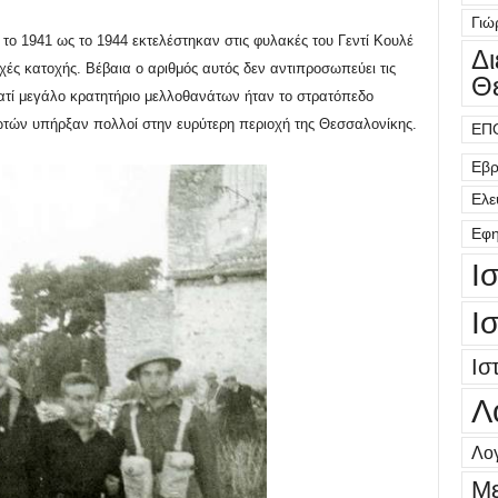
Γιώ
 το 1941 ως το 1944 εκτελέστηκαν στις φυλακές του Γεντί Κουλέ
Δ
χές κατοχής. Βέβαια ο αριθμός αυτός δεν αντιπροσωπεύει τις
Θ
ιατί μεγάλο κρατητήριο μελλοθανάτων ήταν το στρατόπεδο
τών υπήρξαν πολλοί στην ευρύτερη περιοχή της Θεσσαλονίκης.
ΕΠ
Εβρ
Ελε
Εφη
Ι
Ι
Ισ
Λ
Λογ
Μ