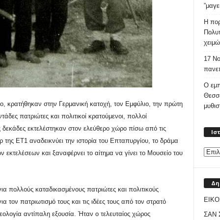
”μαγε
Η πορ
Πολυτ
χειμώ
17 Νο
πανεπ
Ο εμπ
Θεσσ
ιο, κρατήθηκαν στην Γερμανική
κατοχή, τον
E
μφύλιο, την πρώτη
μυθι
τάδες πατριώτες και πολιτικοί κρατούμενοι, πολλοί
ς δεκάδες εκτελέστηκαν στον ελεύθερο χώρο πίσω από τις
Ισ
 της ΕΤ1 αναδεικνύει την ιστορία του Επταπυργίου, το δράμα
ν εκτελέσεων και ξαναφέρνει το αίτημα να γίνει το Μουσείο του
Δη
για πολλούς καταδικασμένους πατριώτες και πολιτικούς
ΕΙΚΟ
 τον πατριωτισμό τους και τις ιδέες τους από τον στρατό
δεολογία αντίπαλη εξουσία. Ήταν ο τελευταίος χώρος
ΣΑΝ