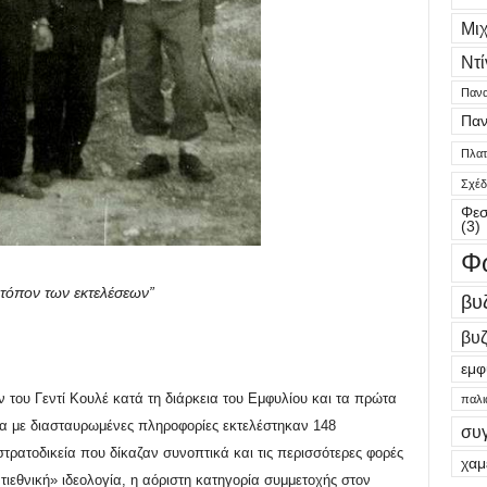
Μι
Ντί
Πανα
Παν
Πλατε
Σχέδ
Φεσ
(3)
Φ
 τόπον των εκτελέσεων”
βυ
βυζ
εμφ
ν του Γεντί Κουλέ κατά τη διάρκεια του Εμφυλίου και τα πρώτα
παλι
να με διασταυρωμένες πληροφορίες εκτελέστηκαν 148
συ
τρατοδικεία που δίκαζαν συνοπτικά και τις περισσότερες φορές
χαμ
τιεθνική» ιδεολογία, η αόριστη κατηγορία συμμετοχής στον