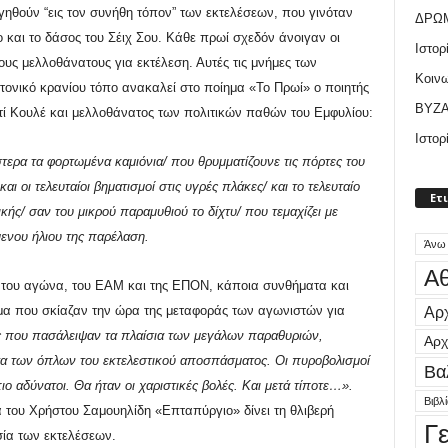
ηθούν “εις τον συνήθη τόπον” των εκτελέσεων, που γινόταν
ΔΡΩ
και το δάσος του Σέιχ Σου. Κάθε πρωί σχεδόν άνοιγαν οι
Ιστορ
ους μελλοθάνατους για εκτέλεση. Αυτές τις μνήμες των
Κοιν
ιτονικό κρανίου τόπο ανακαλεί στο ποίημα «Το Πρωί» ο ποιητής
ΒΥΖΑ
ί Κουλέ και μελλοθάνατος των πολιτικών παθών του Εμφυλίου:
Ιστορ
Υστερα τα φορτωμένα καμιόνια/ που θρυμματίζουνε τις πόρτες του
αι οι τελευταίοι βηματισμοί στις υγρές πλάκες/ και το τελευταίο
Ετ
ικής/ σαν του μικρού παραμυθιού το δίχτυ/ που τεμαχίζει με
ενου ήλιου της παρέλαση.
Άνω
Αθ
ια του αγώνα, του ΕΑΜ και της ΕΠΟΝ, κάποια συνθήματα και
Αρχ
ίμα που σκίαζαν την ώρα της μεταφοράς των αγωνιστών για
ς που πασάλειψαν τα πλαίσια των μεγάλων παραθυριών,
Αρχ
τα των όπλων του εκτελεστικού αποσπάσματος. Οι πυροβολισμοί
Βα
ιο αδύνατοι. Θα ήταν οι χαριστικές βολές. Και μετά τίποτε…».
Βιβλ
 του Χρήστου Σαμουηλίδη «Επταπύργιο» δίνει τη θλιβερή
Γ
σία των εκτελέσεων.