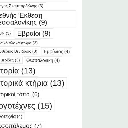
ργος Σκαμπαρδώνης
(3)
ιεθνής Έκθεση
εσσαλονίκης
(9)
Εβραίοι
(9)
ΟΝ
(3)
αϊκό ολοκαύτωμα
(3)
Εμφύλιος
(4)
υθέριος Βενιζέλος
(3)
Θεσσαλονικη
(4)
μερίδες
(3)
στορία
(13)
στορικά κτήρια
(13)
τορικοί τόποι
(6)
ογοτέχνες
(15)
οτεχνία
(4)
εσοπόλεμος
(7)