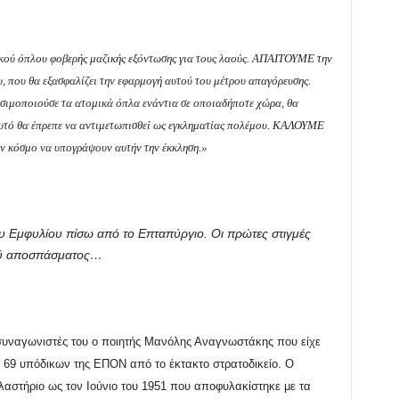
ού όπλου φοβερής μαζικής εξόντωσης για τους λαούς. ΑΠΑΙΤΟΥΜΕ την
υ, που θα εξασφαλίζει την εφαρμογή αυτού του μέτρου απαγόρευσης.
ιμοποιούσε τα ατομικά όπλα ενάντια σε οποιαδήποτε χώρα, θα
 αυτό θα έπρεπε να αντιμετωπισθεί ως εγκληματίας πολέμου. ΚΑΛΟΥΜΕ
ν κόσμο να υπογράψουν αυτήν την έκκληση.»
του Εμφυλίου πίσω από το Επταπύργιο. Οι πρώτες στιγμές
κού αποσπάσματος…
 συναγωνιστές του ο ποιητής Μανόλης Αναγνωστάκης που είχε
ν 69 υπόδικων της ΕΠΟΝ από το έκτακτο στρατοδικείο. Ο
κολαστήριο ως τον Ιούνιο του 1951 που αποφυλακίστηκε με τα