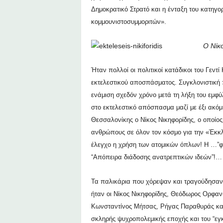
Δημοκρατικό Στρατό και η ένταξη του κατηγ
κομμουνιστοσυμμοριτών».
Ο Νίκο
Ήταν πολλοί οι πολιτικοί κατάδικοι του Γεν
εκτελεστικού αποσπάσματος. Συγκλονιστική 
ενάμιση σχεδόν χρόνο μετά τη λήξη του εμφύ
στο εκτελεστικό απόσπασμα μαζί με έξι ακόμ
Θεσσαλονίκης ο Νίκος Νικηφορίδης, ο οποίο
ανθρώπους σε όλον τον κόσμο για την «Έκκλ
έλεγχο η χρήση των ατομικών όπλων!
Η …”φο
“Απόπειρα διάδοσης ανατρεπτικών ιδεών”!…
Τα παλικάρια που χόρεψαν και τραγούδησαν,
ήταν οι Νίκος Νικηφορίδης, Θεόδωρος Ορφαν
Κωνσταντίνος Μήτσας, Ρήγας Παραθυράς κα
σκληρής ψυχροπολεμικής εποχής και του “εγκ