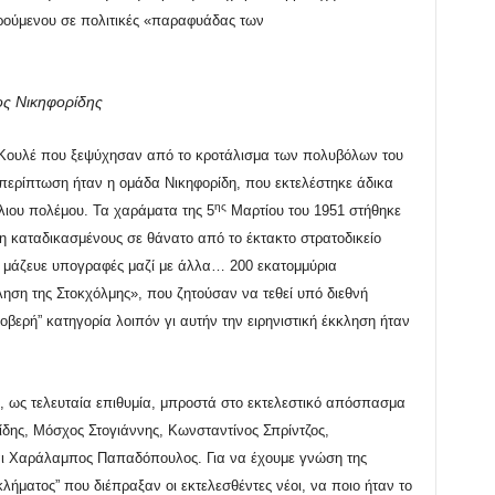
ορούμενου σε πολιτικές «παραφυάδας των
ς Νικηφορίδης
τί Κουλέ που ξεψύχησαν από το κροτάλισμα των πολυβόλων του
περίπτωση ήταν η ομάδα Νικηφορίδη, που εκτελέστηκε άδικα
ης
λιου πολέμου. Τα χαράματα της 5
Μαρτίου του 1951 στήθηκε
η καταδικασμένους σε θάνατο από το έκτακτο στρατοδικείο
ς μάζευε υπογραφές μαζί με άλλα… 200 εκατομμύρια
ηση της Στοκχόλμης», που ζητούσαν να τεθεί υπό διεθνή
βερή” κατηγορία λοιπόν γι αυτήν την ειρηνιστική έκκληση ήταν
 ως τελευταία επιθυμία, μπροστά στο εκτελεστικό απόσπασμα
ίδης, Μόσχος Στογιάννης, Κωνσταντίνος Σπρίντζος,
ι Χαράλαμπος Παπαδόπουλος. Για να έχουμε γνώση της
λήματος” που διέπραξαν οι εκτελεσθέντες νέοι, να ποιο ήταν το