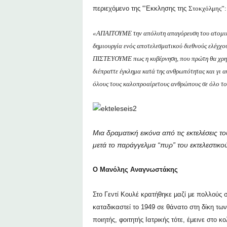
περιεχόμενο της “‘Εκκλησης της
Στοκχόλμης”:
«ΑΠΑΙΤΟΥΜΕ την απόλυτη απαγόρευση του ατομικ
δημιουργία ενός αποτελεσματικού διεθνούς ελέγχο
ΠΙΣΤΕΥΟΥΜΕ πως η κυβέρνηση, που πρώτη θα χρησ
διέπραττε έγκλημα κατά της ανθρωπότητας και γι
όλους τους καλοπροαίρετους ανθρώπους σε όλο το
Μια δραματική εικόνα από τις εκτελέσεις 
μετά το παράγγελμα “πυρ” του εκτελεστι
Ο Μανόλης Αναγνωστάκης
Στο Γεντί Κουλέ κρατήθηκε μαζί με πολλούς
καταδικαστεί το 1949 σε θάνατο στη δίκη τω
ποιητής, φοιτητής Ιατρικής τότε, έμεινε στο 