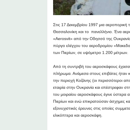
Στις 17 Δεκεμβρίου 1997 μια αεροπορική 
Θεσσαλονίκη και το πανελλήνιο. Ένα αε
«Aerosvit» από την Οδησσό της Ουκρανία
πύργο ελέγχου του αεροδρομίου «Μακεδονί
των Πιερίων, σε υψόμετρο 1.200 μέτρων.
Από τη συντριβή του αεροσκάφους έχασαν
πλήρωμα. Ανάμεσα στους επιβάτες ήταν κ
την περιοχή Κοζάνης (οι περισσότεροι από
εταιρία στην Ουκρανία και επέστρεφαν στ
του μοιραίου αεροσκάφους έγινε ύστερα α
Πιερίων και ενώ επικρατούσαν άσχημες και
εξονυχιστικές έρευνες στις οποίες συμμετ
ελικόπτερα και αεροσκάφη.