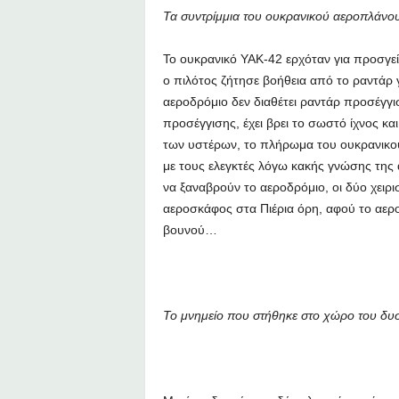
Τα συντρίμμια του ουκρανικού αεροπλάνου
Το ουκρανικό ΥΑΚ-42 ερχόταν για προσγε
ο πιλότος ζήτησε βοήθεια από το ραντάρ 
αεροδρόμιο δεν διαθέτει ραντάρ προσέγγισ
προσέγγισης, έχει βρει το σωστό ίχνος κα
των υστέρων, το πλήρωμα του ουκρανικού
με τους ελεγκτές λόγω κακής γνώσης τη
να ξαναβρούν το αεροδρόμιο, οι δύο χει
αεροσκάφος στα Πιέρια όρη, αφού το αερ
βουνού…
Το μνημείο που στήθηκε στο χώρο του δυσ