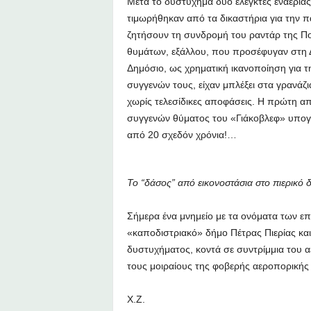
Μετά το δυστύχημα δύο ελεγκτές εναέρια
τιμωρήθηκαν από τα δικαστήρια για την π
ζητήσουν τη συνδρομή του ραντάρ της Πο
θυμάτων, εξάλλου, που προσέφυγαν στη 
Δημόσιο, ως χρηματική ικανοποίηση για 
συγγενών τους, είχαν μπλέξει στα γρανάζ
χωρίς τελεσίδικες αποφάσεις. Η πρώτη 
συγγενών θύματος του «Γιάκοβλεφ» υπο
από 20 σχεδόν χρόνια!…
Το “δάσος” από εικονοστάσια στο πιερικ
Σήμερα ένα μνημείο με τα ονόματα των ε
«καποδιστριακό» δήμο Πέτρας Πιερίας και
δυστυχήματος, κοντά σε συντρίμμια του 
τους μοιραίους της φοβερής αεροπορικής 
Χ.Ζ.