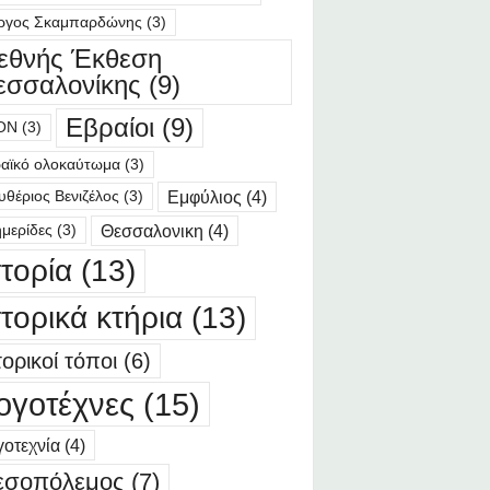
ργος Σκαμπαρδώνης
(3)
ιεθνής Έκθεση
εσσαλονίκης
(9)
Εβραίοι
(9)
ΟΝ
(3)
αϊκό ολοκαύτωμα
(3)
Εμφύλιος
(4)
υθέριος Βενιζέλος
(3)
Θεσσαλονικη
(4)
μερίδες
(3)
στορία
(13)
στορικά κτήρια
(13)
τορικοί τόποι
(6)
ογοτέχνες
(15)
οτεχνία
(4)
εσοπόλεμος
(7)