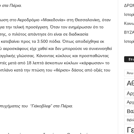
 στα Πιέρια.
ΔΡΩ
Ιστορ
ίωση στο Αεροδρόμιο «Μακεδονία» στη Θεσσαλονίκη, όταν
Κοιν
για την τελική προσέγγιση. Όταν τον ενημέρωσαν ότι το
ΒΥΖΑ
ης, ο πιλότος απάντησε ότι είναι σε διαδικασία
ι κατεβαίνει προς τα 3.500 πόδια. Όπως αποδείχθηκε εκ
Ιστορ
 αεροσκάφους είχε χαθεί και δεν μπορούσε να συνεννοηθεί
ς αγγλικής γλώσσας. Κάνοντας κύκλους και προσπαθώντας
Ετ
ριστές μετά από 18 λεπτά άσκοπων κύκλων «κάρφωσαν» το
οπλάνο κατά την πτώση του «θέρισε» δάσος από οξιές του
Άνω
Αθ
Αρχ
Αρχ
τυχήματος του “Γιάκοβλεφ” στα Πιέρια.
Βα
Βιβλ
Γ