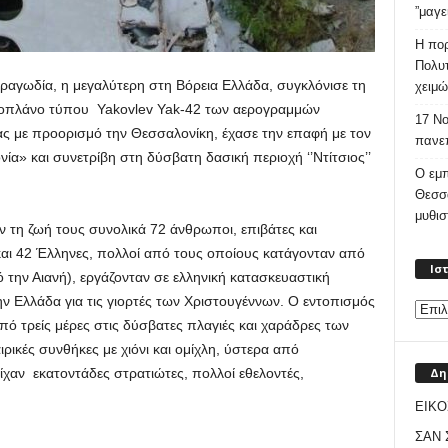
”μαγε
Η πορ
Πολυτ
τραγωδία, η μεγαλύτερη στη Βόρεια Ελλάδα, συγκλόνισε τη
χειμώ
ροπλάνο τύπου Yakovlev Yak-42 των αερογραμμών
17 Νο
ς με προορισμό την Θεσσαλονίκη, έχασε την επαφή με τον
πανεπ
α» και συνετρίβη στη δύσβατη δασική περιοχή ‘’Ντίτσιος’’
Ο εμπ
Θεσσ
μυθι
 τη ζωή τους συνολικά 72 άνθρωποι, επιβάτες και
αι 42 Έλληνες, πολλοί από τους οποίους κατάγονταν από
Ισ
 την Αιανή), εργάζονταν σε ελληνική κατασκευαστική
ην Ελλάδα για τις γιορτές των Χριστουγέννων. Ο εντοπισμός
πό τρείς μέρες στις δύσβατες πλαγιές και χαράδρες των
ρικές συνθήκες με χιόνι και ομίχλη, ύστερα από
Δη
είχαν εκατοντάδες στρατιώτες, πολλοί εθελοντές,
ΕΙΚΟ
ΣΑΝ