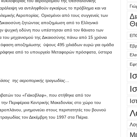
ς κυκλοφορίας του αεροδρομίου της Θεσσαλονίκης
Γιώ
αράλειψη να αντιληφθούν εγκαίρως το πρόβλημα και να
Δ
λεμικής Αεροπορίας. Ορισμένοι από τους συγγενείς των
Θ
Δικαιοσύνη ζητώντας αποζημίωση από το Ελληνικό
την ψυχική οδύνη που υπέστησαν από τον θάνατο των
ΕΠ
ια του μηχανισμού της Δικαιοσύνης πάνω από 15 χρόνια
απόφαση αποζημίωσης ύψους 495 χιλιάδων ευρώ για ομάδα
Εβρ
γράφηκε από το υπουργείο Μεταφορών πρόσφατα, ύστερα
Ελε
Εφη
Ι
ό δάσος της αεροπορικής τραγωδίας…
Ι
πιβατών του «Γιάκοβλεφ», που στήθηκε από τον
Ισ
 την Περιφέρεια Κεντρικής Μακεδονίας στο χώρο του
αεροπλάνου, μνημονεύει στους περιπατητές του βουνού
Λ
τραγωδίας τον Δεκέμβρη του 1997 στα Πιέρια.
Λογ
Μ