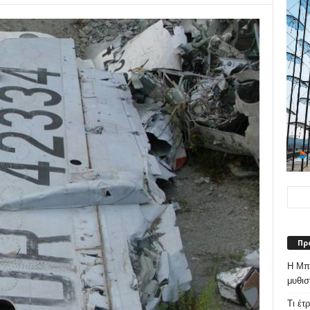
Πρ
Η Μπε
μυθισ
Τι έτ