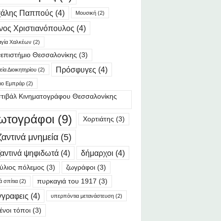
χάλης Παππούς
(4)
Μουσική
(2)
νος Χριστιανόπουλος
(4)
γία Χαλκέων
(2)
επιστήμιο Θεσσαλονίκης
(3)
Πρόσφυγες
(4)
ία Διοικητηρίου
(2)
ιο Εμπράρ
(2)
τιβάλ Κινηματογράφου Θεσσαλονίκης
ωτογράφοι
(9)
Χορτιάτης
(3)
ζαντινά μνημεία
(5)
αντινά ψηφιδωτά
(4)
δήμαρχοι
(4)
ύλιος πόλεμος
(3)
ζωγράφοι
(3)
πυρκαγιά του 1917
(3)
ά σπίτια
(2)
γγραφεις
(4)
υπερπόντια μετανάστευση
(2)
ένοι τόποι
(3)