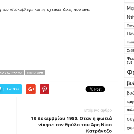
Μι
ου «Γιάκοβλεφ» και τις σχετικές δίκες που είναι
Ντί
Πανα
Παν
Πλατε
Σχέδ
Φεσ
(3)
Φ
ΚΌ ΔΥΣΤΎΧΗΜΑ
ΠΙΈΡΙΑ ΌΡΗ
βυ
Twitter
βυζ
εμφ
Επόμενο άρθρο
παλι
19 Δεκεμβρίου 1980. Οταν η φωτιά
συ
νίκησε τον θρύλο του Άρη Νίκο
χαμ
Κατράντζο