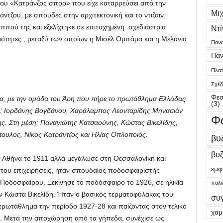
ου «Κατράνζος σπορ» που είχε καταρρεύσει από την
Μι
τζου, με σπουδές στην αρχιτεκτονική και το ντιζάιν,
ππού της και εξελίχτηκε σε επιτυχημένη σχεδιάστρια
Ντί
τητες , μεταξύ των οποίων η Μισέλ Ομπάμα και η Μελάνια
Πανα
Παν
Πλατε
Σχέδ
Φεσ
λα, με την ομάδα του Άρη που πήρε το πρωτάθλημα Ελλάδας
(3)
ω: Ιορδάνης Βογδάνου, Χαράλαμπος Λεονταρίδης,Μηνασιάν
Φ
ης. Στη μέση: Παναγιώτης Κατσαούνης, Κώστας Βικελίδης,
ουλος, Νίκος Κατράντζος και Ηλίας Οπλοποιός.
βυ
βυζ
 Αθήνα το 1911 αλλά μεγάλωσε στη Θεσσαλονίκη και
εμφ
 του επιχειρήσεις, ήταν σπουδαίος ποδοσφαιριστής
Ποδοσφαίρου. Ξεκίνησε το ποδόσφαιρο το 1926, σε ηλικία
παλι
ν Κώστα Βικελίδη. Ήταν ο βασικός τερματοφύλακας του
συ
ωτάθλημα την περίοδο 1927-28 και παίζοντας στον τελικό
χαμ
2. Μετά την αποχώρηση από τα γήπεδα, συνέχισε ως