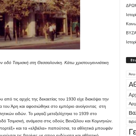
ΔΡΩ
Ιστορ
Κοιν
ΒΥΖΑ
Ιστορ
Ετ
ν οδό Τσιμισκή στη Θεσσαλονίκη. Κάτω χριστουγεννιάτικη
Άνω
Αθ
Αρχ
υ από τις αρχές της δεκαετίας του 1930 είχε διακόψει την
Αρχ
α του Άρη και αφοσιώθηκε στο εμπόριο ανοίγοντας στη
Βα
τικών ειδών. Το μαγαζί μετεξελίχτηκε το 1939 στο
ό Τσιμισκή, ανάμεσα στις οδούς Βενιζέλου και Κομνηνών.
Βιβλ
πορτέξ» και τα «ελβιέλα» παπούτσια, τα αθλητικά μπουφάν
Γ
μούνται τις βιτρίνες με σπορ ενδύματα και αθλητικό