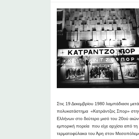
υ
Ζ
α
φ
ε
ί
ρ
η
Στις 19 Δεκεμβρίου 1980 λαμπάδιασε μετ
πολυκατάστημα «Κατράντζος Σπορ» στην Α
Ελλήνων στο δεύτερο μισό του 20ού αιώνα
εμπορική πορεία που είχε αρχίσει από τη
τερματοφύλακα του Άρη στον Μεσοπόλεμο