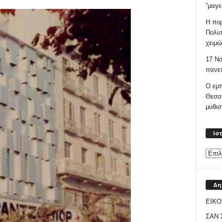
”μαγε
Η πορ
Πολυτ
χειμώ
17 Νο
πανεπ
Ο εμπ
Θεσσ
μυθι
Ισ
Δη
ΕΙΚΟ
ΣΑΝ