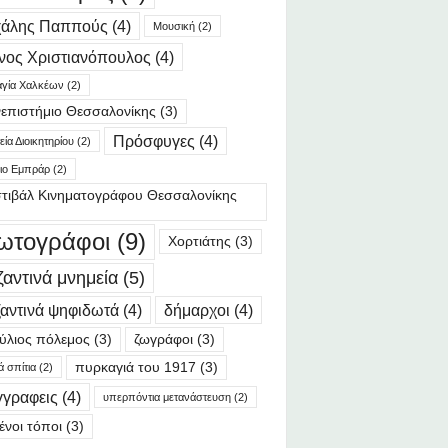
χάλης Παππούς
(4)
Μουσική
(2)
νος Χριστιανόπουλος
(4)
γία Χαλκέων
(2)
επιστήμιο Θεσσαλονίκης
(3)
Πρόσφυγες
(4)
ία Διοικητηρίου
(2)
ιο Εμπράρ
(2)
τιβάλ Κινηματογράφου Θεσσαλονίκης
ωτογράφοι
(9)
Χορτιάτης
(3)
ζαντινά μνημεία
(5)
αντινά ψηφιδωτά
(4)
δήμαρχοι
(4)
ύλιος πόλεμος
(3)
ζωγράφοι
(3)
πυρκαγιά του 1917
(3)
ά σπίτια
(2)
γγραφεις
(4)
υπερπόντια μετανάστευση
(2)
ένοι τόποι
(3)