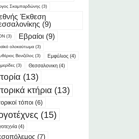
ργος Σκαμπαρδώνης
(3)
ιεθνής Έκθεση
εσσαλονίκης
(9)
Εβραίοι
(9)
ΟΝ
(3)
αϊκό ολοκαύτωμα
(3)
Εμφύλιος
(4)
υθέριος Βενιζέλος
(3)
Θεσσαλονικη
(4)
μερίδες
(3)
στορία
(13)
στορικά κτήρια
(13)
τορικοί τόποι
(6)
ογοτέχνες
(15)
οτεχνία
(4)
εσοπόλεμος
(7)