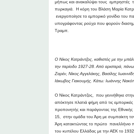
μήπως και ανακαλύψει τους εμπρηστές τ
πυρκαγιά. Η κόρη του Βλάση Μαρία Κατράν
ενεργοποίησε το εμπορικό γονίδιο του πα
υπογράφοντας ρούχα που φορούν διασημό
Τραμπ.
Ο Νίκος Κατράντζος, καθιστός με την μπά
την περίοδο 1927-28. Από αριστερά, πάν
Ζαρέν, Νίκος Αγγελάκης, Βασίλης Ιωαννίδ
Ιάκωβος Γιακουμής. Κάτω: Ιωάννης Νακόπ
Ο Νίκος Κατράντζος, που γεννήθηκε στην
απόκτησε πλατιά φήμη από τις εμπορικές
προπονητής και παράγοντας της Εθνικής 
15, στην ομάδα του Άρη με συμπαίκτη το
Άρη κατακτώντας το πρώτο πανελλήνιο πρ
του κυπέλου Ελλάδας με την ΑΕΚ το 193