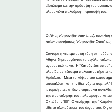
εξοπλισμό και την πρόσοψη του ανακαινι
αλουμινιένα πολυόροφη πρόσοψή του.
Ο Νίκος Κατράντζος όταν έπαιζε στον Αρη κ
πολυκαταστήματος “Κατράντζος Σπορ” στη
Σύντομα η νέα εμπορική τάση στη μόδα π
Αθήνα δημιουργώντας το μεγάλο πολυκατ
αγοραστικό κοινό. Η “Κατράντζος σπορ” εί
αλυσίδα με τέσσερα πολυκαταστήματα και
Ηράκλειο. Μετά το κάψιμο του καταστήμα
αποκαλύφτηκε -την ίδια νύχτα πυρπολήθ
ιστορική εταιρία δεν μπόρεσε να συνέλθει
της πυρπόλησης του πολυώροφου καταστή
Οκτώβρης ‘80’’. Ο γενάρχης της ‘’Κατράντ
είδε το ολοκαύτωμα του έργου του. Ο γιος