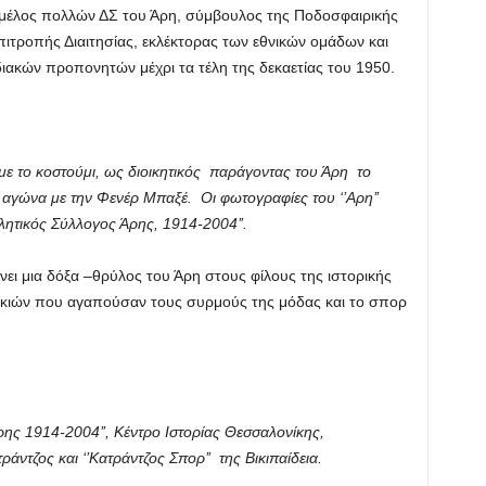
 μέλος πολλών ΔΣ του Άρη, σύμβουλος της Ποδοσφαιρικής
ιτροπής Διαιτησίας, εκλέκτορας των εθνικών ομάδων και
ακών προπονητών μέχρι τα τέλη της δεκαετίας του 1950.
με το κοστούμι, ως διοικητικός παράγοντας του Άρη το
 αγώνα με την Φενέρ Μπαξέ. Οι φωτογραφίες του ‘’Αρη’’
λητικός Σύλλογος Άρης, 1914-2004’’.
νει μια δόξα –θρύλος του Άρη στους φίλους της ιστορικής
ικιών που αγαπούσαν τους συρμούς της μόδας και το σπορ
ης 1914-2004’’, Κέντρο Ιστορίας Θεσσαλονίκης,
ντζος και ‘’Κατράντζος Σπορ’’ της Βικιπαίδεια.