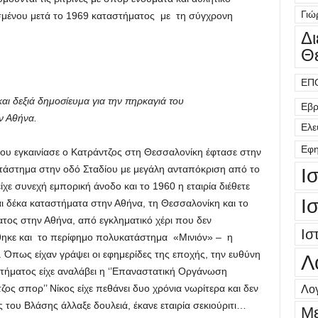
Γιώ
σμένου μετά το 1969 καταστήματος με τη σύγχρονη
Δ
Θ
ΕΠ
αι δεξιά δημοσίευμα για την πηρκαγιά του
Εβρ
ν Αθήνα.
Ελε
Εφη
ου εγκαινίασε ο Κατράντζος στη Θεσσαλονίκη έφτασε στην
άστημα στην οδό Σταδίου με μεγάλη ανταπόκριση από το
Ι
χε συνεχή εμπορική άνοδο και το 1960 η εταιρία διέθετε
Ι
 δέκα καταστήματα στην Αθήνα, τη Θεσσαλονίκη και το
τος στην Αθήνα, από εγκληματικό χέρι που δεν
Ισ
ηκε και το περίφημο πολυκατάστημα «Μινιόν» – η
. Όπως είχαν γράψει οι εφημερίδες της εποχής, την ευθύνη
Λ
ματος είχε αναλάβει η ‘’Επαναστατική Οργάνωση
Λογ
ζος σπορ’’ Νίκος είχε πεθάνει δυο χρόνια νωρίτερα και δεν
 του Βλάσης άλλαξε δουλειά, έκανε εταιρία σεκιούριτι…
Μ