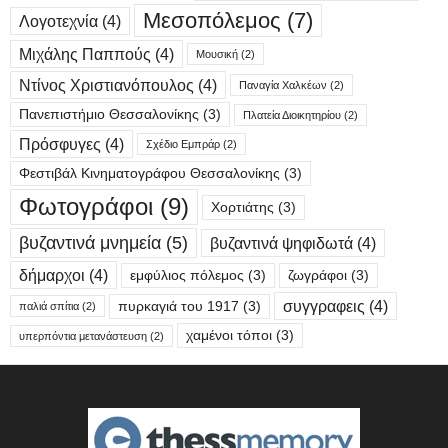
Μεσοπόλεμος
(7)
Λογοτεχνία
(4)
Μιχάλης Παππούς
(4)
Μουσική
(2)
Ντίνος Χριστιανόπουλος
(4)
Παναγία Χαλκέων
(2)
Πανεπιστήμιο Θεσσαλονίκης
(3)
Πλατεία Διοικητηρίου
(2)
Πρόσφυγες
(4)
Σχέδιο Εμπράρ
(2)
Φεστιβάλ Κινηματογράφου Θεσσαλονίκης
(3)
Φωτογράφοι
(9)
Χορτιάτης
(3)
βυζαντινά μνημεία
(5)
βυζαντινά ψηφιδωτά
(4)
δήμαρχοι
(4)
εμφύλιος πόλεμος
(3)
ζωγράφοι
(3)
συγγραφεις
(4)
πυρκαγιά του 1917
(3)
παλιά σπίτια
(2)
χαμένοι τόποι
(3)
υπερπόντια μετανάστευση
(2)