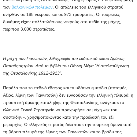
των
βαλκανικών πολέμων
. Οι απώλειες του ελληνικού στρατού
ανήλθαν σε 188 νεκρούς και σε 973 τραυματίες. Οι τουρκικές
δυνάμεις είχαν πολλαπλάσιους νεκρούς στο πεδίο της μάχης,
περίπου 3.000 στρατιώτες.
Η μάχη των Γιαννιτσών, λιθογραφία του εκδοτικού οίκου Δράκος
Παπαδημητρίου. Από το βιβλίο του Γιάννη Μέγα ”Η απελευθέρωση
της Θεσσαλονίκης 1912-1913”.
Παρόλο που το πεδινό έδαφος και τα υδάτινα εμπόδια (ποταμός
Αξιός, λίμνη των Γιαννιτσών) δεν ευνοούσαν την ελληνική πλευρά, η
προοπτική άμεσης κατάληψης της Θεσσαλονίκης, ανάγκασε το
ελληνικό Γενικό Στρατηγείο να προχωρήσει σε μάχη «εκ του
συστάδην», χρησιμοποιώντας κατά την προέλασή του έξι
μεραρχίες. Ο ελληνικός στρατός διέσπασε την τουρκική άμυνα από
τη βόρεια πλευρά της λίμνης των Γιαννιστών και το βράδυ της