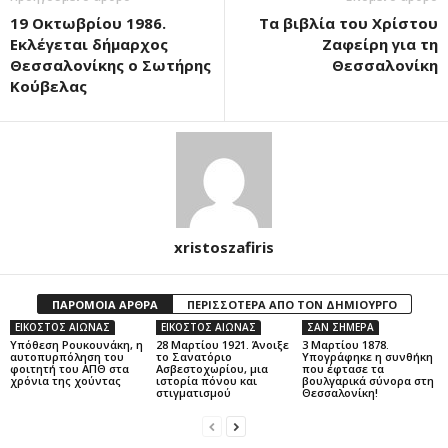
19 Οκτωβρίου 1986.
Τα βιβλία του Χρίστου
Εκλέγεται δήμαρχος
Ζαφείρη για τη
Θεσσαλονίκης ο Σωτήρης
Θεσσαλονίκη
Κούβελας
xristoszafiris
ΠΑΡΟΜΟΙΑ ΑΡΘΡΑ
ΠΕΡΙΣΣΟΤΕΡΑ ΑΠΟ ΤΟΝ ΔΗΜΙΟΥΡΓΟ
ΕΙΚΟΣΤΟΣ ΑΙΩΝΑΣ
ΕΙΚΟΣΤΟΣ ΑΙΩΝΑΣ
ΣΑΝ ΣΗΜΕΡΑ
Υπόθεση Ρουκουνάκη, η
28 Μαρτίου 1921. Άνοιξε
3 Μαρτίου 1878.
αυτοπυρπόληση του
το Σανατόριο
Υπογράφηκε η συνθήκη
φοιτητή του ΑΠΘ στα
Ασβεστοχωρίου, μια
που έφτασε τα
χρόνια της χούντας
ιστορία πόνου και
βουλγαρικά σύνορα στη
στιγματισμού
Θεσσαλονίκη!