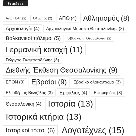
Ετικέτες
Αθλητισμός
(8)
ΑΠΘ
(4)
Άνω Πόλη
(2)
Όλυμπος
(2)
Αρχαιολογία
(4)
Αρχαιολογικό Μουσείο Θεσσαλονίκης
(3)
Βαλκανικοί πόλεμοι
(5)
Βιβλία για τη Θεσσαλονίκη
(2)
Γερμανική κατοχή
(11)
Γιώργος Σκαμπαρδώνης
(3)
Διεθνής Έκθεση Θεσσαλονίκης
(9)
Εβραίοι
(9)
ΕΠΟΝ
(3)
Εβραϊκό ολοκαύτωμα
(3)
Εμφύλιος
(4)
Ελευθέριος Βενιζέλος
(3)
Εφημερίδες
(3)
Ιστορία
(13)
Θεσσαλονικη
(4)
Ιστορικά κτήρια
(13)
Λογοτέχνες
(15)
Ιστορικοί τόποι
(6)